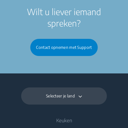
Wilt u liever iemand
spreken?
Contact opnemen met Support
Selecteer je land
Keuken