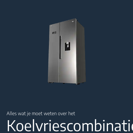
Main content starts here
Alles wat je moet weten over het
Koelvriescombinati