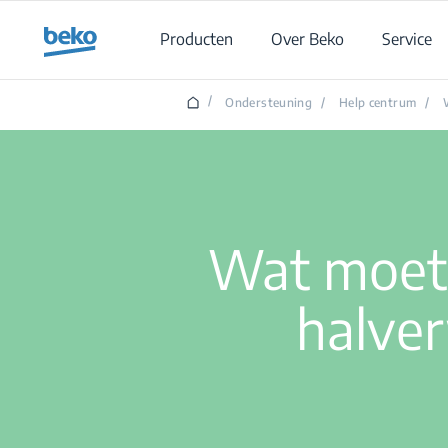
Main content starts here
Producten
Over Beko
Service
/
Ondersteuning
/
Help centrum
/
Wat moet 
halve