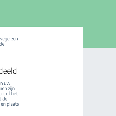
rwege een
nde
rdeeld
aan uw
en zijn
rt of het
t de
 en plaats