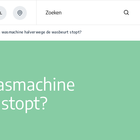
Zoeken
L
jn wasmachine halverwege de wasbeurt stopt?
wasmachine
stopt?