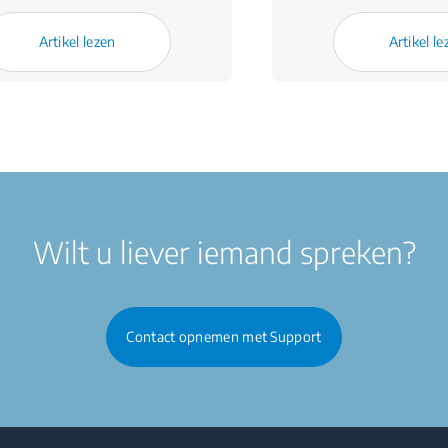
Artikel lezen
Artikel le
Wilt u liever iemand spreken?
Contact opnemen met Support