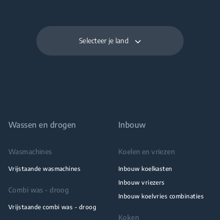
Selecteer je land
Wassen en drogen
Inbouw
Wasmachines
Koelen en vriezen
Vrijstaande wasmachines
Inbouw koelkasten
Inbouw vriezers
Combi was - droog
Inbouw koelvries combinaties
Vrijstaande combi was - droog
Koken