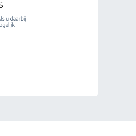
s
s u daarbij
ogelijk