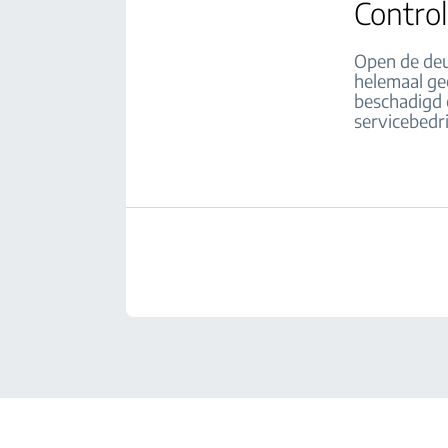
Control
Open de deu
helemaal ge
beschadigd 
servicebedri