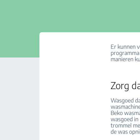
Er kunnen v
programma s
manieren ku
Zorg da
Wasgoed dat
wasmachine
Beko wasmac
wasgoed in d
trommel met
de was opn