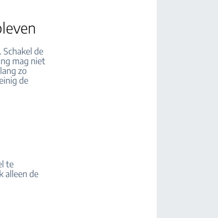
bleven
. Schakel de
ang mag niet
slang zo
einig de
e
l te
 alleen de