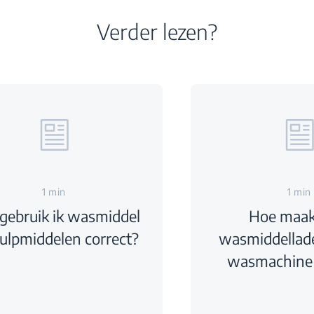
Verder lezen?
1 min
1 min
gebruik ik wasmiddel
Hoe maak 
ulpmiddelen correct?
wasmiddellade
wasmachine