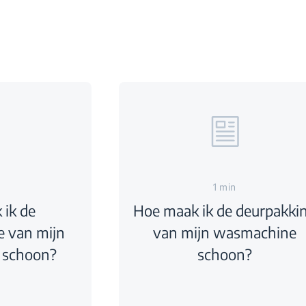
1 min
ik de
Hoe maak ik de deurpakki
 van mijn
van mijn wasmachine
 schoon?
schoon?