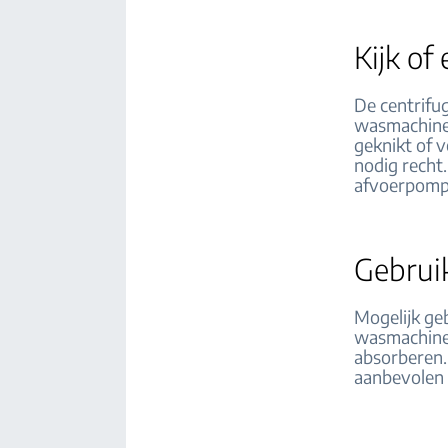
Kijk of
De centrifug
wasmachine 
geknikt of v
nodig recht
afvoerpomp
Gebruik
Mogelijk geb
wasmachine 
absorberen.
aanbevolen