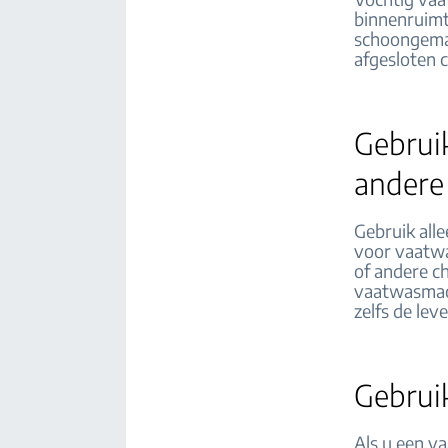
binnenruimt
schoongemaa
afgesloten 
Gebrui
andere
Gebruik alle
voor vaatwa
of andere c
vaatwasmach
zelfs de le
Gebruik
Als u een v