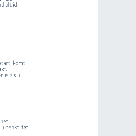
d altijd
start, komt
kt.
 is als u
 het
 u denkt dat