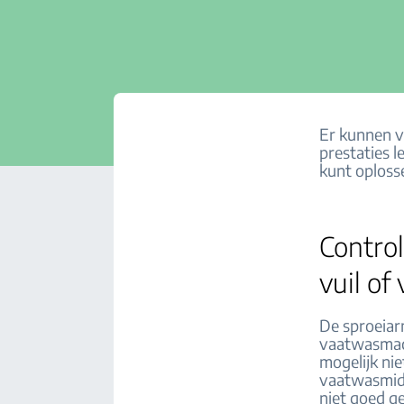
Er kunnen v
prestaties 
kunt oploss
Contro
vuil of 
De sproeia
vaatwasmach
mogelijk nie
vaatwasmidd
niet goed g