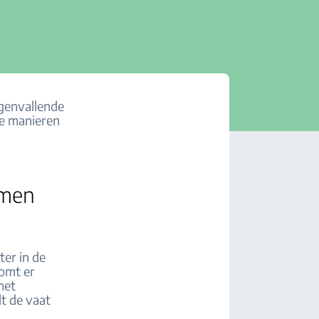
genvallende
de manieren
rmen
er in de
omt er
het
t de vaat