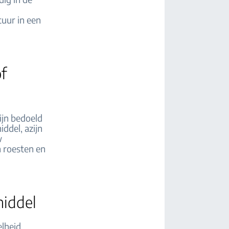
uur in een
f
ijn bedoeld
ddel, azijn
w
 roesten en
middel
elheid