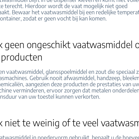
e terecht. Hierdoor wordt de vaat mogelijk niet goed
kt. Bewaar het vaatwasmiddel bij een redelijke temperat
container, zodat er geen vocht bij kan komen.
k geen ongeschikt vaatwasmiddel o
 producten
en vaatwasmiddel, glansspoelmiddel en zout die speciaal z
smachines. Gebruik nooit afwasmiddel, handzeep, bleekmi
hemicaliën, aangezien deze producten de prestaties van u
ine verminderen, ervoor zorgen dat metalen onderdelen
vensduur van uw toestel kunnen verkorten.
 niet te weinig of te veel vaatwas
aatwasmiddel in poedervorm gebruikt, bepaalt u de hoeve