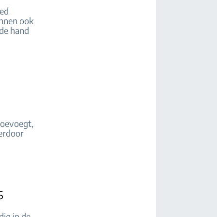
oed
unnen ook
 de hand
toevoegt,
ierdoor
s
dig in de