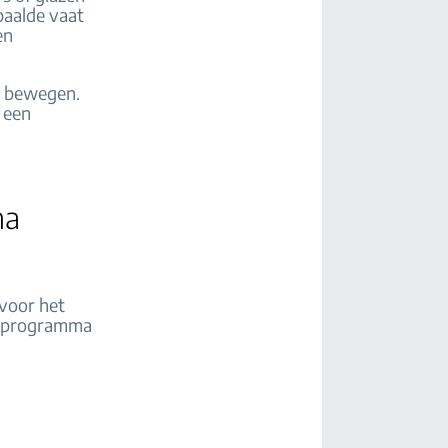
paalde vaat
en
en bewegen.
 een
ma
 voor het
en programma