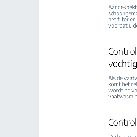
Aangekoekte
schoongemaa
het filter 
voordat u d
Contro
vochtig
Als de vaat
komt het rei
wordt de va
vaatwasmidd
Control
Vochtig vaat