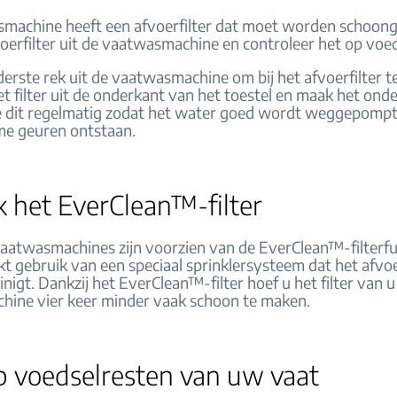
achine heeft een afvoerfilter dat moet worden schoon
voerfilter uit de vaatwasmachine en controleer het op voe
derste rek uit de vaatwasmachine om bij het afvoerfilter t
t filter uit de onderkant van het toestel en maak het ond
 dit regelmatig zodat het water goed wordt weggepompt
e geuren ontstaan.
k het EverClean™-filter
aatwasmachines zijn voorzien van de EverClean™-filterfu
t gebruik van een speciaal sprinklersysteem dat het afvoe
inigt. Dankzij het EverClean™-filter hoef u het filter van 
ine vier keer minder vaak schoon te maken.
p voedselresten van uw vaat