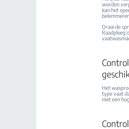
worden verp
kan het ope
belemmeren
Draai de sp
Raadpleeg o
vaatwasmac
Contro
geschik
Het wasprog
type vaat d
met een hog
Controle