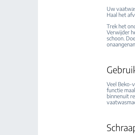
Uw vaatwasm
Haal het af
Trek het on
Verwijder he
schoon. Doe
onaangenam
Gebrui
Veel Beko-v
functie maak
binnenuit re
vaatwasmach
Schraa