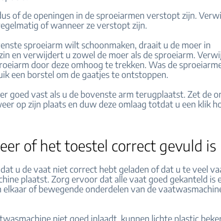
dus of de openingen in de sproeiarmen verstopt zijn. Verwi
regelmatig of wanneer ze verstopt zijn.
venste sproeiarm wilt schoonmaken, draait u de moer in
zin en verwijdert u zowel de moer als de sproeiarm. Verwi
roeiarm door deze omhoog te trekken. Was de sproeiarm
uik een borstel om de gaatjes te ontstoppen.
er goed vast als u de bovenste arm terugplaatst. Zet de o
eer op zijn plaats en duw deze omlaag totdat u een klik ho
eer of het toestel correct gevuld is
 dat u de vaat niet correct hebt geladen of dat u te veel va
ine plaatst. Zorg ervoor dat alle vaat goed gekanteld is 
 elkaar of bewegende onderdelen van de vaatwasmachine
twasmachine niet goed inlaadt, kunnen lichte plastic beke