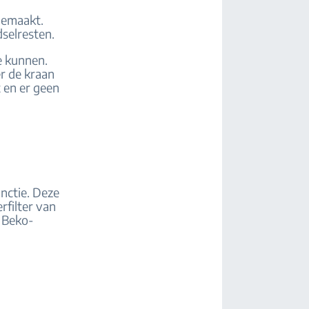
gemaakt.
dselresten.
e kunnen.
er de kraan
 en er geen
nctie. Deze
rfilter van
u Beko-