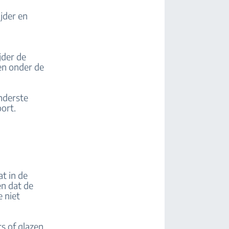
jder en
jder de
en onder de
nderste
ort.
at in de
en dat de
 niet
rs of glazen