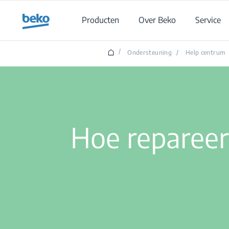
Main content starts here
Producten
Over Beko
Service
/
Ondersteuning
/
Help centrum
Hoe repareer