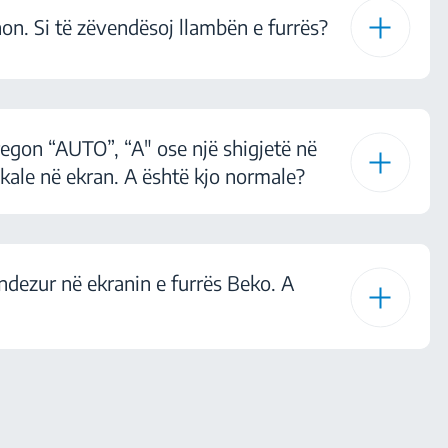
non. Si të zëvendësoj llambën e furrës?
regon “AUTO”, “A" ose një shigjetë në
ikale në ekran. A është kjo normale?
 ndezur në ekranin e furrës Beko. A