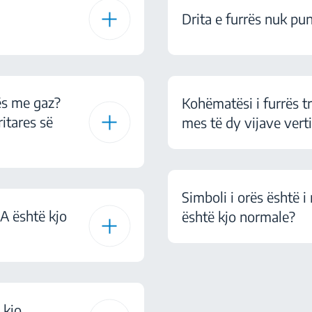
Drita e furrës nuk pu
ës me gaz?
Kohëmatësi i furrës t
itares së
mes të dy vijave vert
Simboli i orës është i
A është kjo
është kjo normale?
 kjo