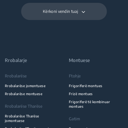
Kërkoni vendin tuaj
Rrobalarje
Montuese
Rrobalarëse
Ftohje
Rrobalarëse jomontuese
Frigoriferë montues
Rrobalarëse montuese
Frizë montues
Frigoriferë të kombinuar
Rrobalarëse Tharëse
montues
Rrobalarëse Tharëse
Gatim
jomontuese