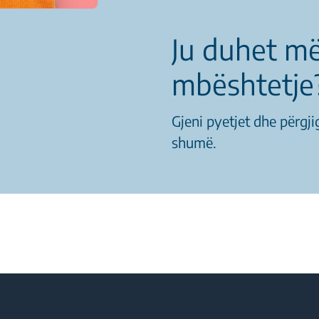
Ju duhet m
mbështetje
Gjeni pyetjet dhe përgji
shumë.