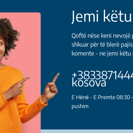
Jemi këtu
Qoftë nëse keni nevojë p
shkuar për të blerë pajis
komente - ne jemi këtu p
+3833871444
kosova
E Hёnё - E Premte 08:30 –
pushim