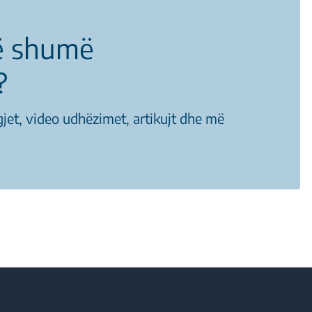
ë shumë
?
gjet, video udhëzimet, artikujt dhe më