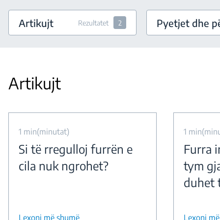
Artikujt
Pyetjet dhe pë
Rezultatet
2
Artikujt
1 min(minutat)
1 min(minu
Si të rregulloj furrën e
Furra 
cila nuk ngrohet?
tym gj
duhet 
Lexoni më shumë
Lexoni m