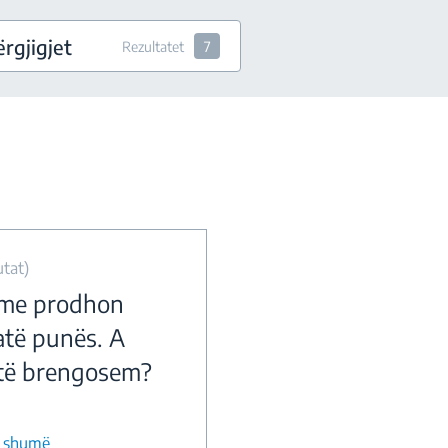
rgjigjet
Rezultatet
7
tat)
ime prodhon
atë punës. A
të brengosem?
ë shumë