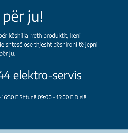
 për ju!
ër këshilla rreth produktit, keni
je shtesë ose thjesht dëshironi të jepni
ër ju.
4 elektro-servis
 16:30 E Shtunё 09:00 – 15:00 E Dielё