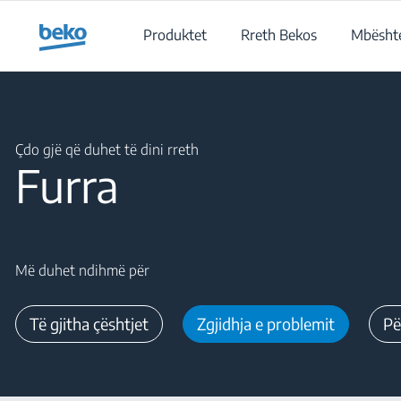
Main content starts here
Produktet
Rreth Bekos
Mbështe
Main content starts here
Çdo gjë që duhet të dini rreth
Furra
Më duhet ndihmë për
Të gjitha çështjet
Zgjidhja e problemit
Pë