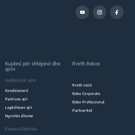
Kujdesi për shtëpinë dhe
Rreth Bekos
ajrin
Kujdesi për ajrin
Rreth nesh
Kondicionerë
Beko Corporate
Pastrues ajri
Beko Professional
Lagështues ajri
Partneritet
Ngrohës dhome
Fshesa Elektrike