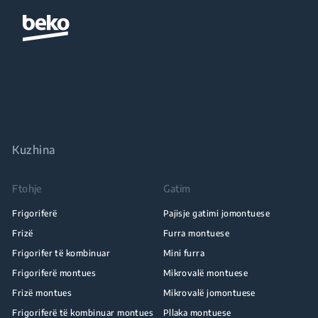
Kuzhina
Ftohje
Gatim
Frigoriferë
Pajisje gatimi jomontuese
Frizë
Furra montuese
Frigorifer të kombinuar
Mini furra
Frigoriferë montues
Mikrovalë montuese
Frizë montues
Mikrovalë jomontuese
Frigoriferë të kombinuar montues
Pllaka montuese