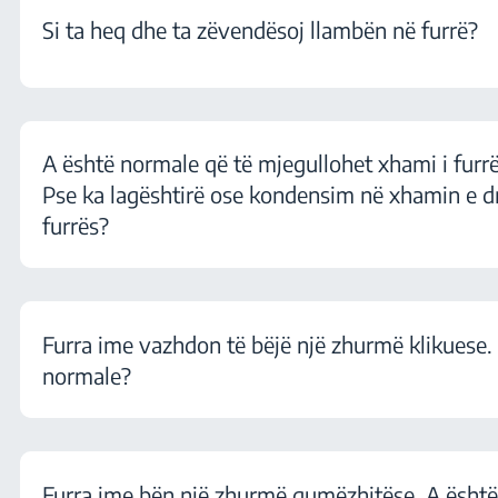
Si ta heq dhe ta zëvendësoj llambën në furrë?
A është normale që të mjegullohet xhami i furr
Pse ka lagështirë ose kondensim në xhamin e dr
furrës?
Furra ime vazhdon të bëjë një zhurmë klikuese. 
normale?
Furra ime bën një zhurmë gumëzhitëse. A është