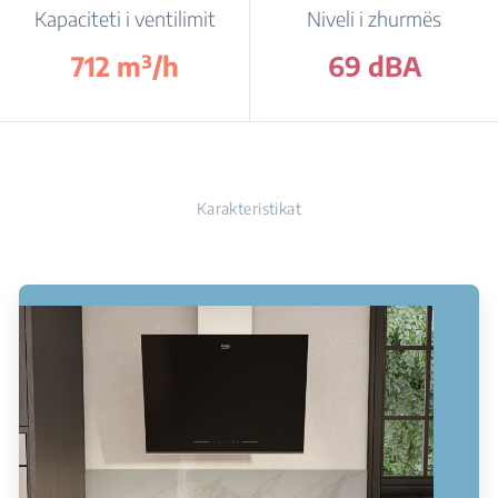
Kapaciteti i ventilimit
Niveli i zhurmës
712 m³/h
69 dBA
Karakteristikat