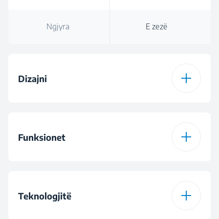
Ngjyra
E zezë
Dizajni
Ngjyra
E zezë
Funksionet
Kontrollet
Kontroll me prekje
Ventilimi intensiv
Lloji i ndriçimit
LED Illumination
Teknologjitë
Modaliteti i pastrimit