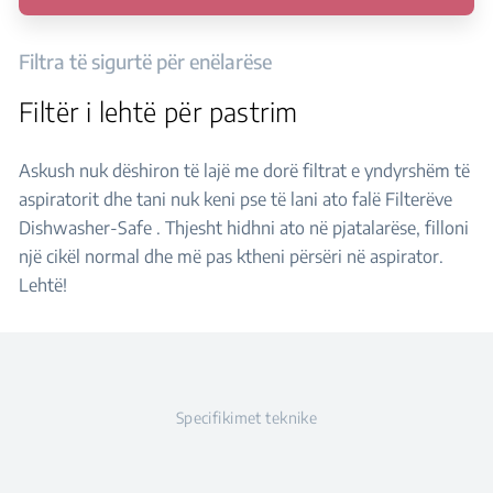
Filtra të sigurtë për enëlarëse
Filtër i lehtë për pastrim
Askush nuk dëshiron të lajë me dorë filtrat e yndyrshëm të
aspiratorit dhe tani nuk keni pse të lani ato falë Filterëve
Dishwasher-Safe . Thjesht hidhni ato në pjatalarëse, filloni
një cikël normal dhe më pas ktheni përsëri në aspirator.
Lehtë!
Specifikimet teknike