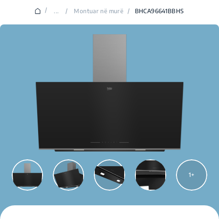
/
...
/
Montuar në murë
/
BHCA96641BBHS
1