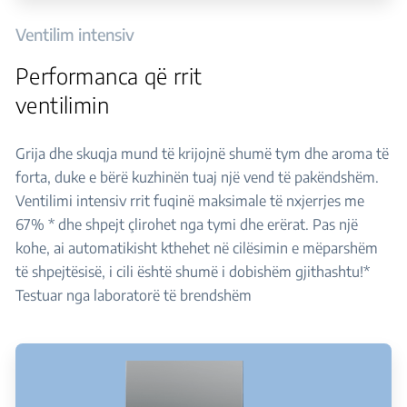
Ventilim intensiv
Performanca që rrit
ventilimin
Grija dhe skuqja mund të krijojnë shumë tym dhe aroma të
forta, duke e bërë kuzhinën tuaj një vend të pakëndshëm.
Ventilimi intensiv rrit fuqinë maksimale të nxjerrjes me
67% * dhe shpejt çlirohet nga tymi dhe erërat. Pas një
kohe, ai automatikisht kthehet në cilësimin e mëparshëm
të shpejtësisë, i cili është shumë i dobishëm gjithashtu!*
Testuar nga laboratorë të brendshëm