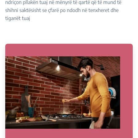
ndriçon pllakën tuaj në mënyrë të qartë që të mund të
shihni saktësisht se çfarë po ndodh në tenxheret dhe
tiganët tuaj