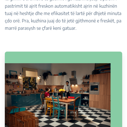
pastrimit të ajrit freskon automatikisht ajrin në kuzhinën
tuaj në heshtje dhe me efikasitet të lartë për dhjetë minuta
çdo orë. Pra, kuzhina juaj do të jetë gjithmonë e freskët, pa
marrë parasysh se çfarë keni gatuar.