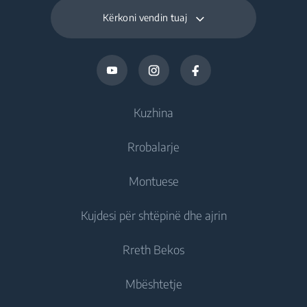
Kërkoni vendin tuaj
Kuzhina
Rrobalarje
Ftohje
Montuese
Frigoriferë
Rrobalarëse
Kujdesi për shtëpinë dhe ajrin
Frizë
Rrobalarëse jomontuese
Ftohje
Frigorifer të kombinuar
Rreth Bekos
Rrobalarëse montuese
Frigoriferë montues
Kujdesi për ajrin
Frigoriferë montues
Rrobalarëse Tharëse
Mbështetje
Frizë montues
Kondicionerë
Frizë montues