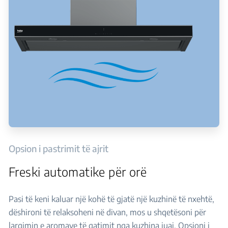
Opsion i pastrimit të ajrit
Freski automatike për orë
Pasi të keni kaluar një kohë të gjatë një kuzhinë të nxehtë,
dëshironi të relaksoheni në divan, mos u shqetësoni për
largimin e aromave të gatimit nga kuzhina juaj. Opsioni i