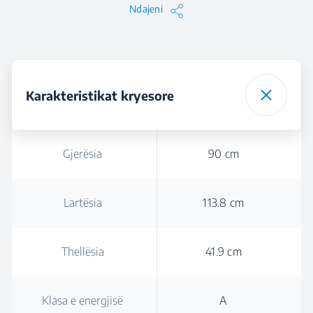
Ndajeni
Karakteristikat kryesore
Gjerësia
90 cm
Lartësia
113.8 cm
Thellësia
41.9 cm
Klasa e energjisë
A