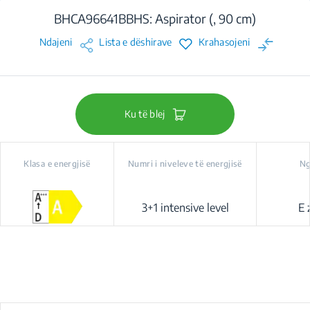
BHCA96641BBHS: Aspirator (, 90 cm)
Ndajeni
Lista e dëshirave
Krahasojeni
Ku të blej
Klasa e energjisë
Numri i niveleve të energjisë
Ng
3+1 intensive level
E 