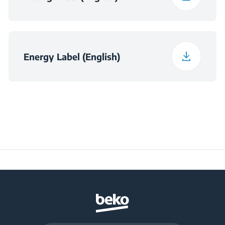
ndriçimit
Klasa e efikasitetit të
C
filtrimit të yndyrës
Energy Label (English)
Konsumi total i
300 W
energjisë
Tensioni
220 - 240 V
Frekuenca
50 Hz