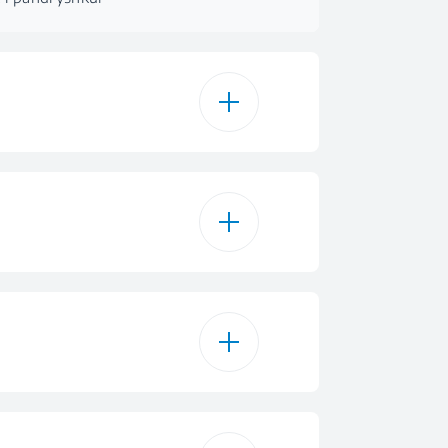
k i pandryshkur
mekanik i rrëshqitësit
3
 Illumination
1
Opsionale