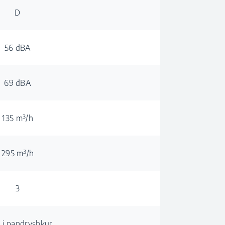
D
56 dBA
69 dBA
135 m³/h
295 m³/h
3
k i pandryshkur