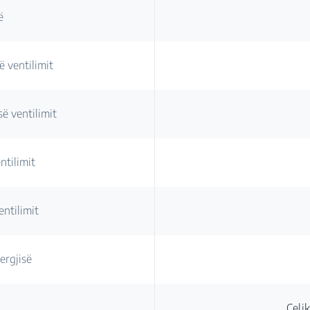
ë
ë ventilimit
ë ventilimit
ntilimit
entilimit
ergjisë
Çeli