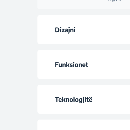
Dizajni
Ngjyra
Funksionet
Kontrollet
Numri i niveleve të en
Lloji i ndriçimit
Teknologjitë
Numri i llambav
Filtrat e karboni