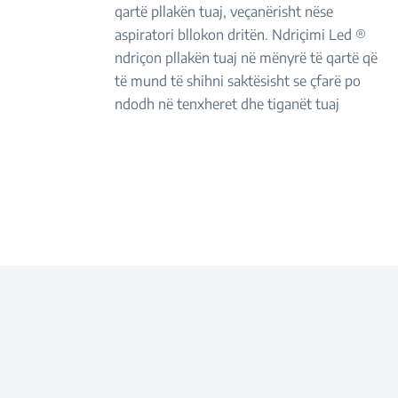
qartë pllakën tuaj, veçanërisht nëse
aspiratori bllokon dritën. Ndriçimi Led ®
ndriçon pllakën tuaj në mënyrë të qartë që
të mund të shihni saktësisht se çfarë po
ndodh në tenxheret dhe tiganët tuaj