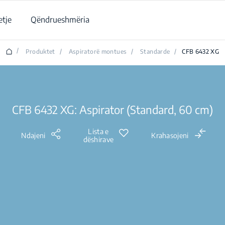
tje
Qëndrueshmëria
/
Produktet
/
Aspiratorë montues
/
Standarde
/
CFB 6432 XG
CFB 6432 XG: Aspirator (Standard, 60 cm)
Lista e
Ndajeni
Krahasojeni
dëshirave