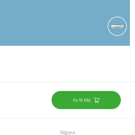
Ku të blej
Ngjyra