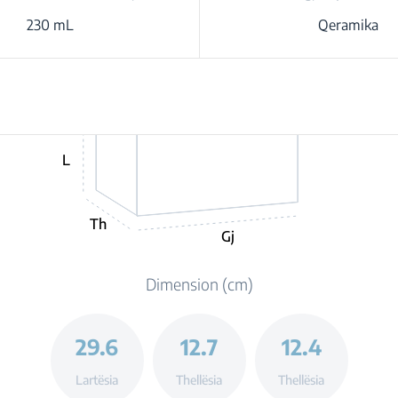
230 mL
Qeramika
L
Th
Gj
Dimension (cm)
29.6
12.7
12.4
Lartësia
Thellësia
Thellësia