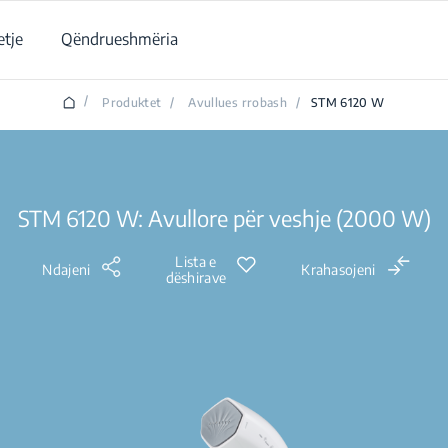
tje
Qëndrueshmëria
/
Produktet
/
Avullues rrobash
/
STM 6120 W
STM 6120 W: Avullore për veshje (2000 W)
Lista e
Ndajeni
Krahasojeni
dëshirave