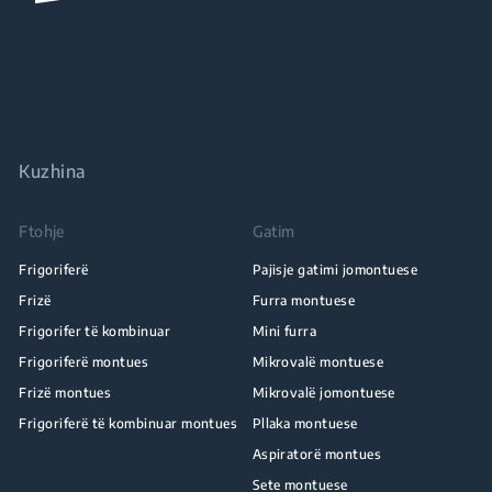
Kuzhina
Ftohje
Gatim
Frigoriferë
Pajisje gatimi jomontuese
Frizë
Furra montuese
Frigorifer të kombinuar
Mini furra
Frigoriferë montues
Mikrovalë montuese
Frizë montues
Mikrovalë jomontuese
Frigoriferë të kombinuar montues
Pllaka montuese
Aspiratorë montues
Sete montuese