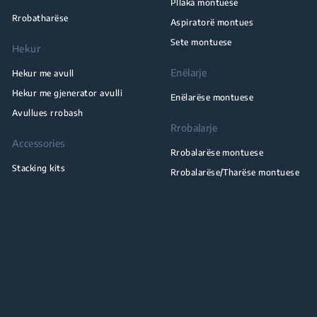
Pllaka montuese
Rrobatharëse
Aspiratorë montues
Sete montuese
Hekur
Enëlarje
Hekur me avull
Hekur me gjenerator avulli
Enëlarëse montuese
Avullues rrobash
Rrobalarje
Accessories
Rrobalarëse montuese
Stacking kits
Rrobalarëse/Tharëse montuese