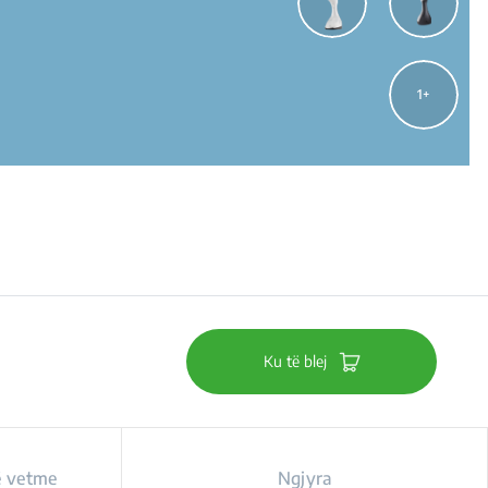
1
Ku të blej
së vetme
Ngjyra