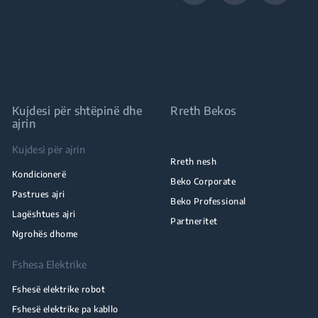
Kujdesi për shtëpinë dhe
Rreth Bekos
ajrin
Kujdesi për ajrin
Rreth nesh
Kondicionerë
Beko Corporate
Pastrues ajri
Beko Professional
Lagështues ajri
Partneritet
Ngrohës dhome
Fshesa Elektrike
Fshesë elektrike robot
Fshesë elektrike pa kabllo