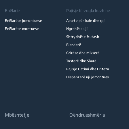
Enëlarje
Pajisje të vogla kuzhine
Enëlarëse jomontuese
Aparte për kafe dhe çaj
Enëlarëse montuese
Ngrohëse uji
Shtrydhëse frutash
Blenderë
Grirëse dhe mikserë
Tosterë dhe Skarë
Pajisje Gatimi dhe Friteza
Dispanzerë uji jomontues
Mbështetje
Qëndrueshmëria