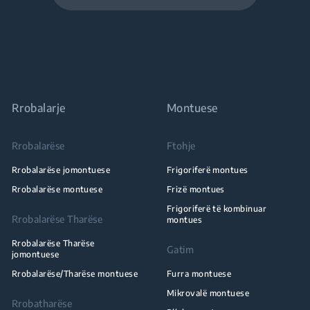
Rrobalarje
Montuese
Rrobalarëse
Ftohje
Rrobalarëse jomontuese
Frigoriferë montues
Rrobalarëse montuese
Frizë montues
Frigoriferë të kombinuar
Rrobalarëse Tharëse
montues
Rrobalarëse Tharëse
Gatim
jomontuese
Rrobalarëse/Tharëse montuese
Furra montuese
Mikrovalë montuese
Rrobatharëse