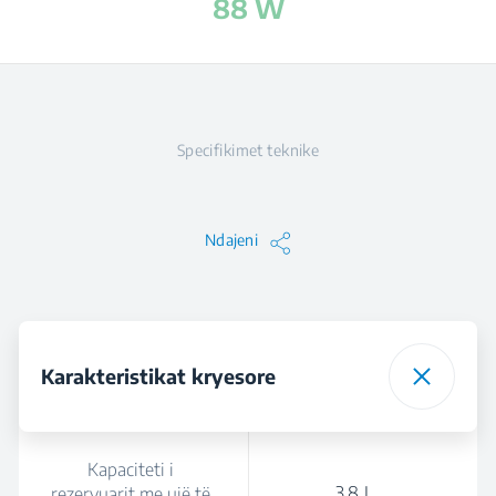
88 W
Specifikimet teknike
Ndajeni
Karakteristikat kryesore
Kapaciteti i
3.8 L
rezervuarit me ujë të