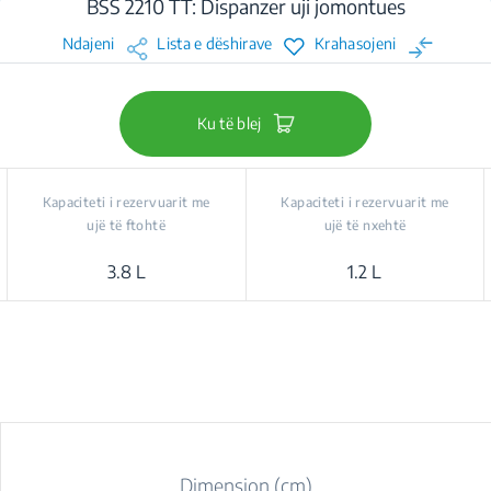
BSS 2210 TT: Dispanzer uji jomontues
Ndajeni
Lista e dëshirave
Krahasojeni
Ku të blej
Kapaciteti i rezervuarit me
Kapaciteti i rezervuarit me
ujë të ftohtë
ujë të nxehtë
3.8 L
1.2 L
Dimension (cm)