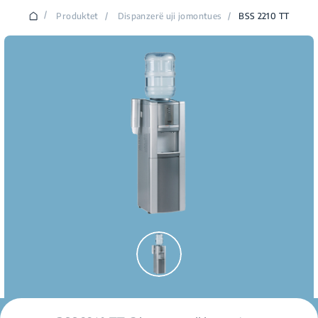
/
Produktet
/
Dispanzerë uji jomontues
/
BSS 2210 TT