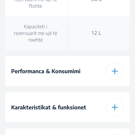
ftohtë
Kapaciteti i
1.2 L
rezervuarit me ujë të
nxehtë
Performanca & Konsumimi
Fuqia ftohëse
88 W
Karakteristikat & funksionet
Fuqia ngrohëse
550 W
Kapaciteti i