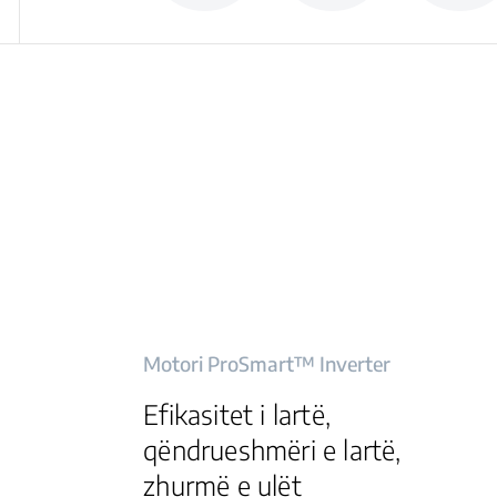
Motori ProSmart™ Inverter
Efikasitet i lartë,
qëndrueshmëri e lartë,
zhurmë e ulët