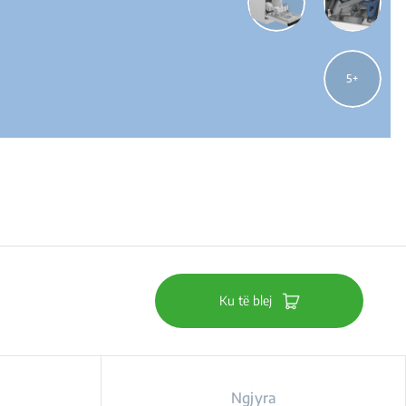
5
Ku të blej
Ngjyra