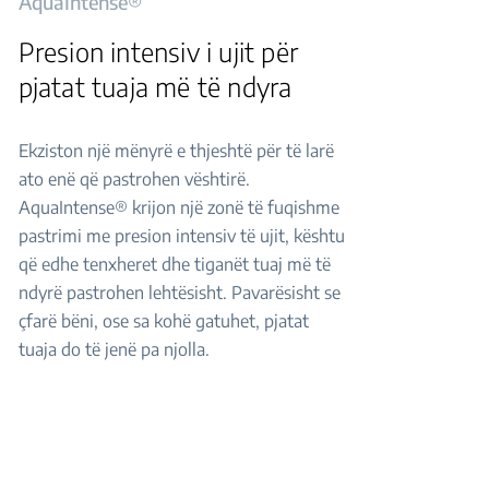
AquaIntense®
Presion intensiv i ujit për
pjatat tuaja më të ndyra
Ekziston një mënyrë e thjeshtë për të larë
ato enë që pastrohen vështirë.
AquaIntense® krijon një zonë të fuqishme
pastrimi me presion intensiv të ujit, kështu
që edhe tenxheret dhe tiganët tuaj më të
ndyrë pastrohen lehtësisht. Pavarësisht se
çfarë bëni, ose sa kohë gatuhet, pjatat
tuaja do të jenë pa njolla.