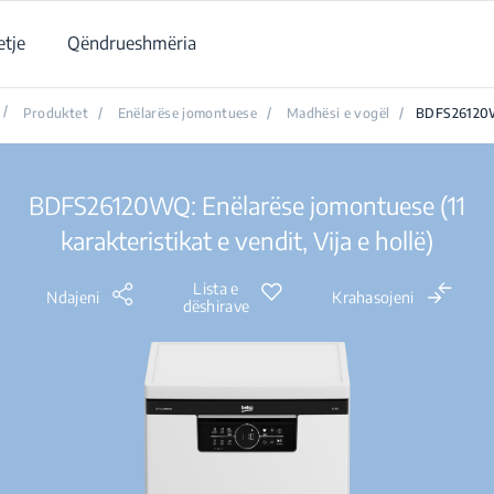
tje
Qëndrueshmëria
/
Produktet
/
Enëlarëse jomontuese
/
Madhësi e vogël
/
BDFS2612
BDFS26120WQ: Enëlarëse jomontuese (11
karakteristikat e vendit, Vija e hollë)
Lista e
Ndajeni
Krahasojeni
dëshirave