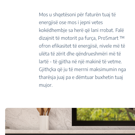
Mos u shqetësoni për faturën tuaj të
energjisë ose mos i jepni vetes
kokëdhembje sa herë që lani rrobat. Falë
dizajnit të motorit pa furça, ProSmart ™
ofron efikasitet të energjisë, nivele më të
ulëta të zërit dhe qëndrueshmëri më të
lartë - të gjitha në një makinë të vetme.
Gjithçka që ju të merrni maksimumin nga
tharësja juaj pa e dëmtuar buxhetin tuaj
mujor.