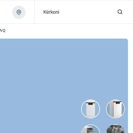
Kërkoni
0WQ