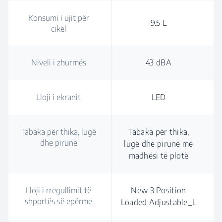
Konsumi i ujit për
9.5 L
cikël
Niveli i zhurmës
43 dBA
Lloji i ekranit
LED
Tabaka për thika, lugë
Tabaka për thika,
dhe pirunë
lugë dhe pirunë me
madhësi të plotë
Lloji i rregullimit të
New 3 Position
shportës së epërme
Loaded Adjustable_L