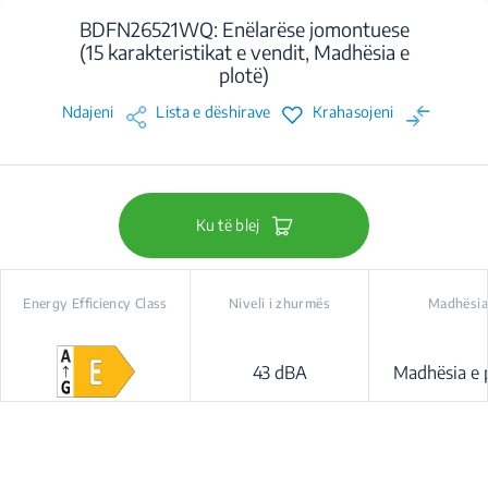
BDFN26521WQ: Enëlarëse jomontuese
(15 karakteristikat e vendit, Madhësia e
plotë)
Ndajeni
Lista e dëshirave
Krahasojeni
Ku të blej
Energy Efficiency Class
Niveli i zhurmës
Madhësia
43 dBA
Madhësia e 