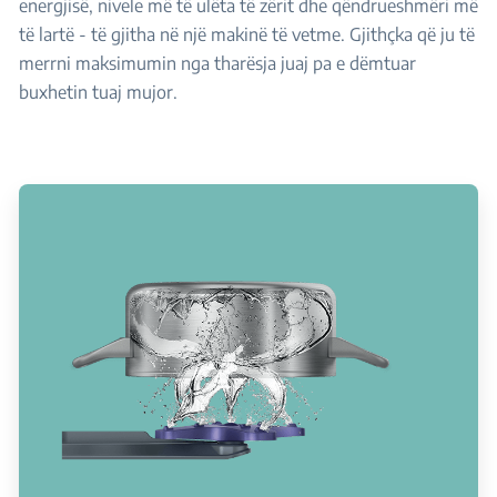
energjisë, nivele më të ulëta të zërit dhe qëndrueshmëri më
të lartë - të gjitha në një makinë të vetme. Gjithçka që ju të
merrni maksimumin nga tharësja juaj pa e dëmtuar
buxhetin tuaj mujor.