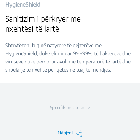
HygieneShield
Sanitizim i përkryer me
nxehtësi të lartë
Shfrytëzoni fuqinë natyrore të gejzerëve me
HygieneShield, duke eliminuar 99.999% të baktereve dhe
viruseve duke përdorur avull me temperaturë të lartë dhe
shpëlarje të nxehtë për qetësinë tuaj të mendjes.
Specifikimet teknike
Ndajeni