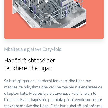
Mbajtësja e pjatave Easy-fold
Hapësirë ​​shtesë për
tenxhere dhe tigan
Sa herë që gatuani, përdorni tenxhere dhe tigan me
madhësi të ndryshme dhe keni nevojë për një enëlarëse që
e kupton këtë. Mbajtësja e pjatave Easy Fold ju lejon të
hiqni lehtësisht hapësirën për pjata për të vendosur në atë
tenxhere masive dhe tigan. Ditët kur duhet të lani enët më