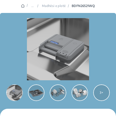
/
...
/
Madhësi e plotë
/
BDFN26521WQ
3