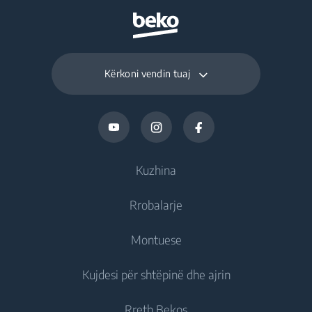
Kërkoni vendin tuaj
Kuzhina
Rrobalarje
Ftohje
Montuese
Frigoriferë
Rrobalarëse
Kujdesi për shtëpinë dhe ajrin
Frizë
Rrobalarëse jomontuese
Ftohje
Frigorifer të kombinuar
Rreth Bekos
Rrobalarëse montuese