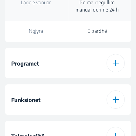
Larje e vonuar
Po me rregullim
manual deri në 24 h
Ngjyra
E bardhë
Programet
Numri i programeve
6
Funksionet
Programi 1
Programi Auto
Funksioni 1
Hygiene Intense
Programi 2
Programi Intensiv 70