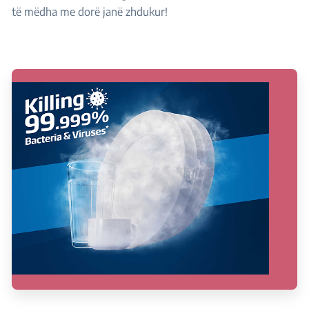
të mëdha me dorë janë zhdukur!