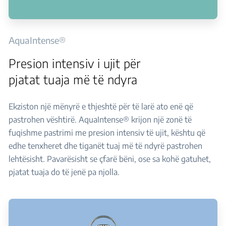
AquaIntense®
Presion intensiv i ujit për
pjatat tuaja më të ndyra
Ekziston një mënyrë e thjeshtë për të larë ato enë që
pastrohen vështirë. AquaIntense® krijon një zonë të
fuqishme pastrimi me presion intensiv të ujit, kështu që
edhe tenxheret dhe tiganët tuaj më të ndyrë pastrohen
lehtësisht. Pavarësisht se çfarë bëni, ose sa kohë gatuhet,
pjatat tuaja do të jenë pa njolla.