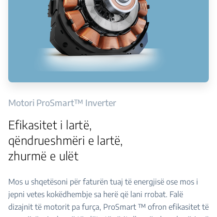
Motori ProSmart™ Inverter
Efikasitet i lartë,
qëndrueshmëri e lartë,
zhurmë e ulët
Mos u shqetësoni për faturën tuaj të energjisë ose mos i
jepni vetes kokëdhembje sa herë që lani rrobat. Falë
dizajnit të motorit pa furça, ProSmart ™ ofron efikasitet të