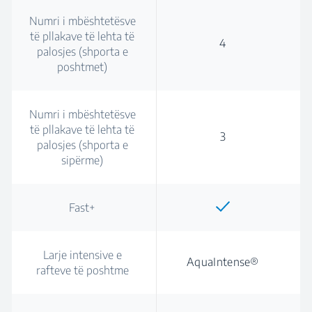
Numri i mbështetësve
të pllakave të lehta të
4
palosjes (shporta e
poshtmet)
Numri i mbështetësve
të pllakave të lehta të
3
palosjes (shporta e
sipërme)
Fast+
Larje intensive e
AquaIntense®
rafteve të poshtme