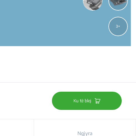
3
Ku të blej
Ngjyra