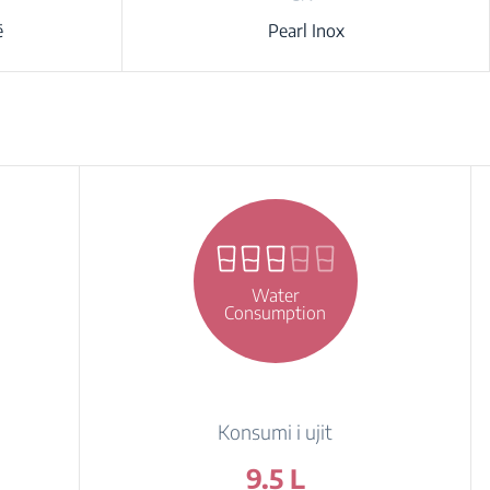
ë
Pearl Inox
Water
Consumption
Konsumi i ujit
9.5 L