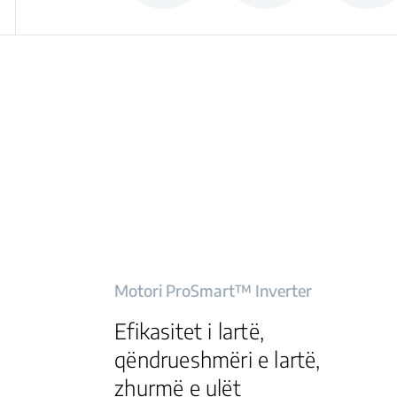
Motori ProSmart™ Inverter
Efikasitet i lartë,
qëndrueshmëri e lartë,
zhurmë e ulët