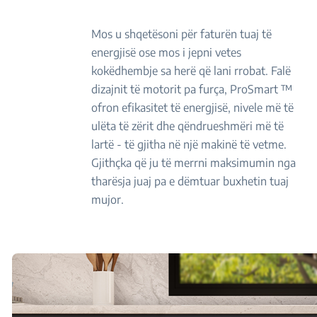
Mos u shqetësoni për faturën tuaj të
energjisë ose mos i jepni vetes
kokëdhembje sa herë që lani rrobat. Falë
dizajnit të motorit pa furça, ProSmart ™
ofron efikasitet të energjisë, nivele më të
ulëta të zërit dhe qëndrueshmëri më të
lartë - të gjitha në një makinë të vetme.
Gjithçka që ju të merrni maksimumin nga
tharësja juaj pa e dëmtuar buxhetin tuaj
mujor.