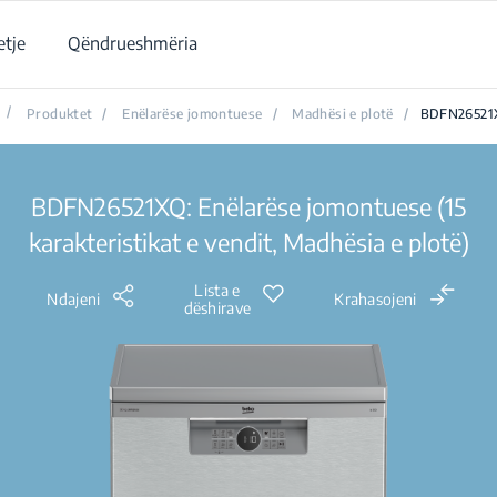
tje
Qëndrueshmëria
/
Produktet
/
Enëlarëse jomontuese
/
Madhësi e plotë
/
BDFN26521
BDFN26521XQ: Enëlarëse jomontuese (15
karakteristikat e vendit, Madhësia e plotë)
Lista e
Ndajeni
Krahasojeni
dëshirave