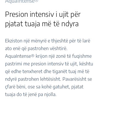
AquaIntense®
Presion intensiv i ujit për
pjatat tuaja më të ndyra
Ekziston një mënyrë e thjeshtë për të larë
ato enë që pastrohen vështirë.
AquaIntense® krijon një zonë të fuqishme
pastrimi me presion intensiv të ujit, kështu
që edhe tenxheret dhe tiganët tuaj më të
ndyrë pastrohen lehtësisht. Pavarësisht se
çfarë bëni, ose sa kohë gatuhet, pjatat
tuaja do të jenë pa njolla.