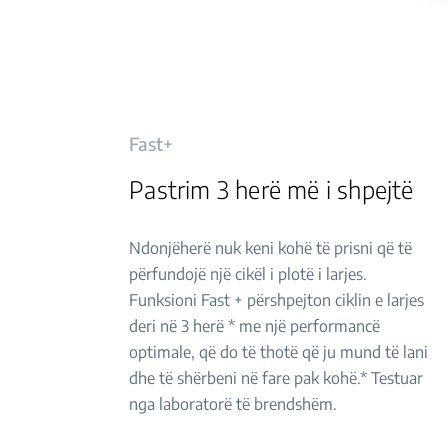
Fast+
Pastrim 3 herë më i shpejtë
Ndonjëherë nuk keni kohë të prisni që të
përfundojë një cikël i plotë i larjes.
Funksioni Fast + përshpejton ciklin e larjes
deri në 3 herë * me një performancë
optimale, që do të thotë që ju mund të lani
dhe të shërbeni në fare pak kohë.* Testuar
nga laboratorë të brendshëm.