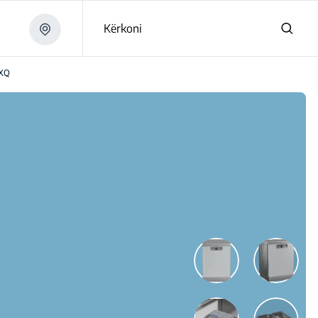
Kërkoni
XQ