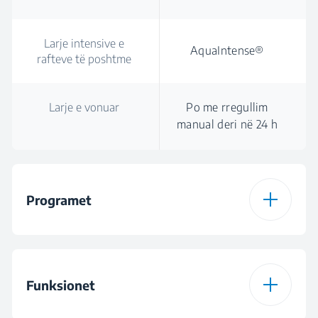
Larje intensive e
AquaIntense®
rafteve të poshtme
Larje e vonuar
Po me rregullim
manual deri në 24 h
Programet
Numri i programeve
8
Funksionet
Programi 1
Programi Auto