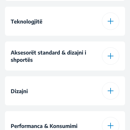
Funksioni 1
Hygiene Intense
Programi 2
AquaFlex
Teknologjitë
Programme
Funksioni 2
AquaIntense
Programi 3
Programi Intensiv 70
Larje intensive e
AquaIntense®
°C
Funksioni 3
Fast+
Aksesorët standard & dizajni i
rafteve të poshtme
shportës
Programi 4
Programi Eko 50 °C
Nën-funksioni 1
Fast+
Tabletë
Tabaka për thika, lugë
dhe pirunë
Dizajni
Larje e vonuar
Programi 5
Programi Delikate 40
Po me rregullim
Nën-funksioni 3
SelfDry
manual deri në 24 h
°C
Lloji i rregullimit të
New 3 Position
shportës së epërme
Loaded Adjustable_L
Materiali i vaskës
Vaska nga çeliku i
Funksioni i tabletës
Programi 6
Quick & Shine
Auto Tabletë
pandryshkur
Performanca & Konsumimi
Programme