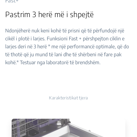
Fast+
Pastrim 3 herë më i shpejtë
Ndonjëherë nuk keni kohë të prisni që të përfundojë një
cikël i plotë i larjes. Funksioni Fast + përshpejton ciklin e
larjes deri në 3 herë * me një performancë optimale, që do
të thotë që ju mund të lani dhe të shërbeni në fare pak
kohë.* Testuar nga laboratorë të brendshëm.
Karakteristikat tjera