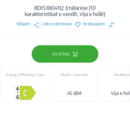
BDIS38041Q: Enëlarëse (10
karakteristikat e vendit, Vija e hollë)
Ndajeni
Lista e dëshirave
Krahasojeni
Ku të blej
Energy Efficiency Class
Niveli i zhurmës
Madhësia
45 dBA
Vija e hol