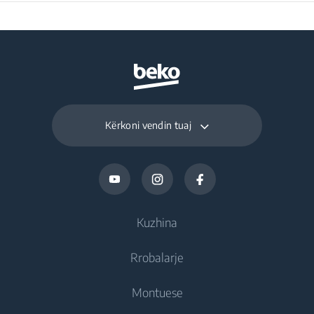
Kërkoni vendin tuaj
Kuzhina
Rrobalarje
Ftohje
Montuese
Frigoriferë
Rrobalarëse