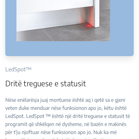
LedSpot™
Dritë treguese e statusit
Nëse enëlarësja juaj montuese është aq i qetë sa e gjeni
veten duke menduar nëse funksionon apo jo, këtu është
LedSpot. LedSpot ™ është një dritë treguese e statusit të
programit që shkëlqen në dysheme, në bazën e makinës
për t'ju njoftuar nëse funksionon apo jo. Nuk ka më