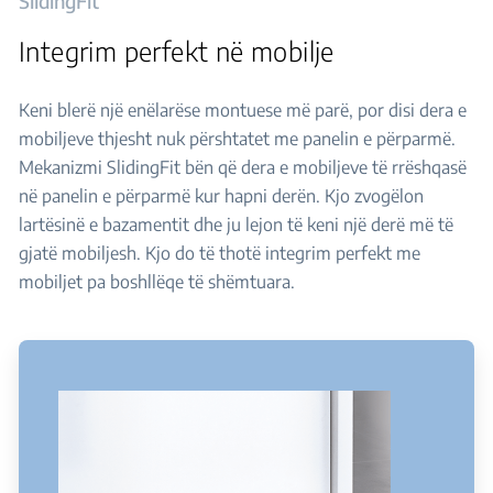
SlidingFit
Integrim perfekt në mobilje
Keni blerë një enëlarëse montuese më parë, por disi dera e
mobiljeve thjesht nuk përshtatet me panelin e përparmë.
Mekanizmi SlidingFit bën që dera e mobiljeve të rrëshqasë
në panelin e përparmë kur hapni derën. Kjo zvogëlon
lartësinë e bazamentit dhe ju lejon të keni një derë më të
gjatë mobiljesh. Kjo do të thotë integrim perfekt me
mobiljet pa boshllëqe të shëmtuara.