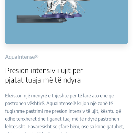
AquaIntense®
Presion intensiv i ujit për
pjatat tuaja më të ndyra
Ekziston një mënyrë e thjeshtë për të larë ato enë që
pastrohen vështirë. AquaIntense® krijon një zonë të
fuqishme pastrimi me presion intensiv të ujit, kështu që
edhe tenxheret dhe tiganët tuaj më të ndyrë pastrohen
lehtësisht. Pavarësisht se çfarë bëni, ose sa kohë gatuhet,