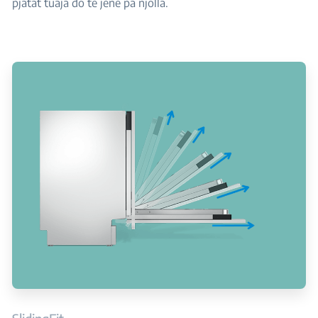
pjatat tuaja do të jenë pa njolla.