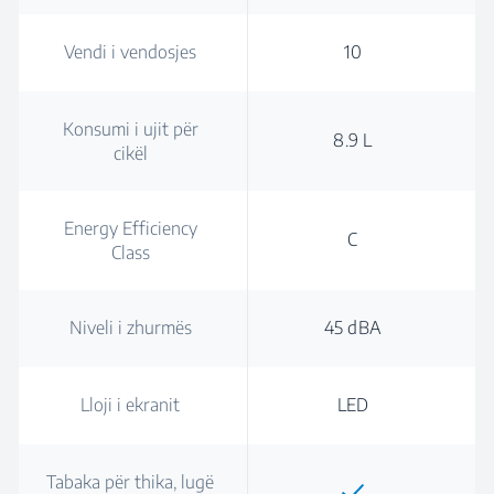
Vendi i vendosjes
10
Konsumi i ujit për
8.9 L
cikël
Energy Efficiency
C
Class
Niveli i zhurmës
45 dBA
Lloji i ekranit
LED
Tabaka për thika, lugë