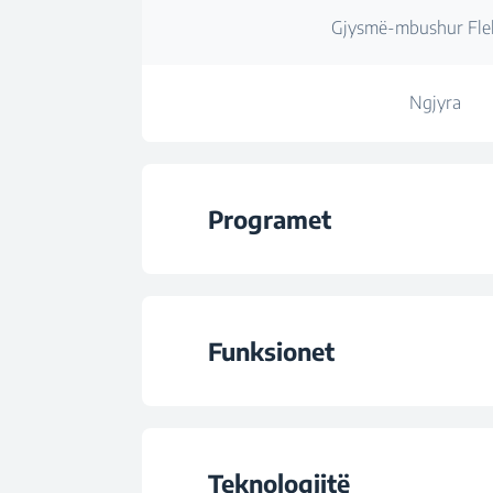
Gjysmë-mbushur Flek
Ngjyra
Programet
Numri i program
Funksionet
Programi 1
Funksioni 1
Programi 2
Teknologjitë