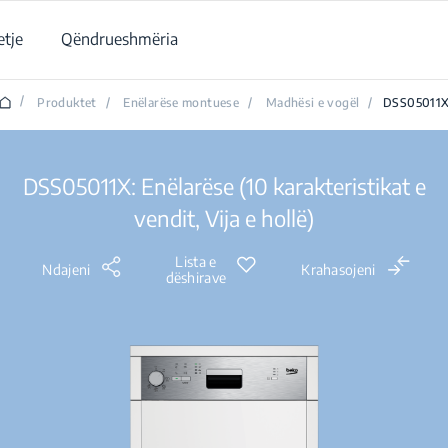
tje
Qëndrueshmëria
/
Produktet
/
Enëlarëse montuese
/
Madhësi e vogël
/
DSS05011
DSS05011X: Enëlarëse (10 karakteristikat e
vendit, Vija e hollë)
Lista e
Ndajeni
Krahasojeni
dëshirave