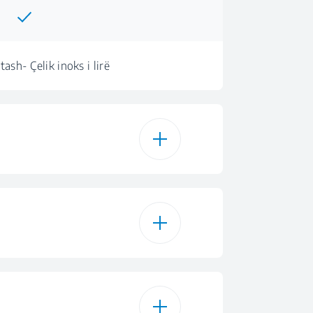
ash- Çelik inoks i lirë
5
rami Eko 50 °C
smë e mbushur
mi Intensiv 70 °C