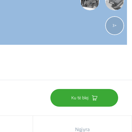
3
Ku të blej
Ngjyra