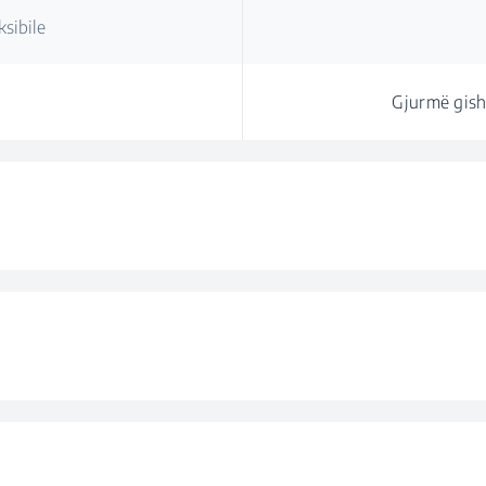
sibile
Gjurmë gisht
eve
Prog
Gjy
Progra