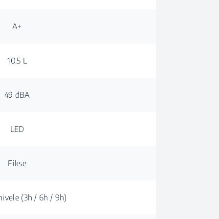
A+
10.5 L
49 dBA
LED
Fikse
ivele (3h / 6h / 9h)