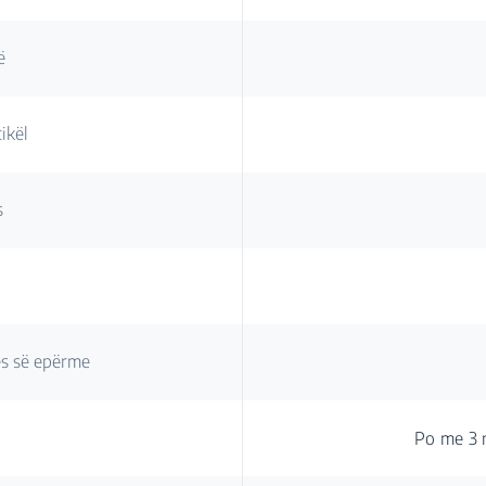
ë
ikël
s
tës së epërme
Po me 3 n