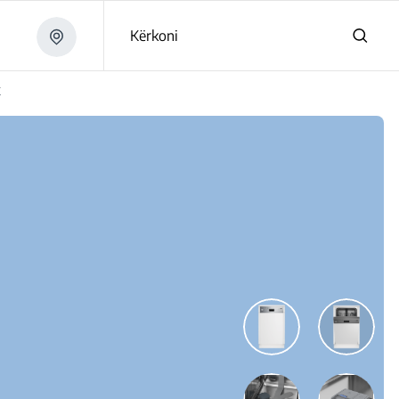
Kërkoni
X