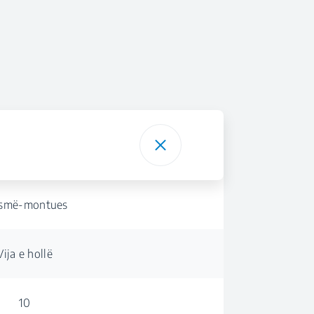
smë-montues
Vija e hollë
10