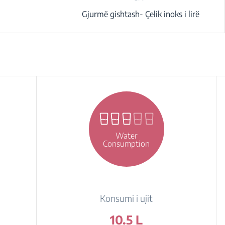
Gjurmë gishtash- Çelik inoks i lirë
Water
Consumption
Konsumi i ujit
10.5 L