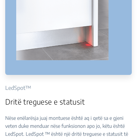
LedSpot™
Dritë treguese e statusit
Nëse enëlarësja juaj montuese është aq i qetë sa e gjeni
veten duke menduar nëse funksionon apo jo, këtu është
LedSpot. LedSpot ™ është një dritë treguese e statusit të