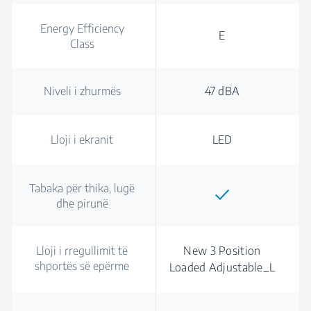
Energy Efficiency
E
Class
Niveli i zhurmës
47 dBA
Lloji i ekranit
LED
Tabaka për thika, lugë
dhe pirunë
Lloji i rregullimit të
New 3 Position
shportës së epërme
Loaded Adjustable_L