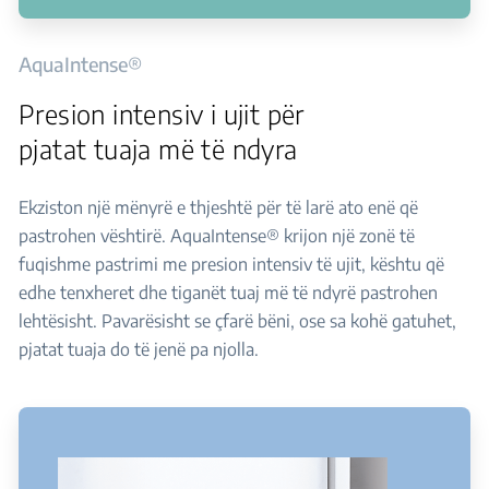
AquaIntense®
Presion intensiv i ujit për
pjatat tuaja më të ndyra
Ekziston një mënyrë e thjeshtë për të larë ato enë që
pastrohen vështirë. AquaIntense® krijon një zonë të
fuqishme pastrimi me presion intensiv të ujit, kështu që
edhe tenxheret dhe tiganët tuaj më të ndyrë pastrohen
lehtësisht. Pavarësisht se çfarë bëni, ose sa kohë gatuhet,
pjatat tuaja do të jenë pa njolla.