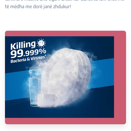
të mëdha me dorë janë zhdukur!