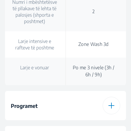
Numri i mbështetësve
të pllakave të lehta të
2
palosjes (shporta e
poshtmet)
Larje intensive e
Zone Wash 3d
rafteve të poshtme
Larje e vonuar
Po me 3 nivele (3h /
6h / 9h)
Programet
Numri i programeve
6