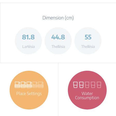
Dimension (cm)
81.8
44.8
55
Lartësia
Thellësia
Thellësia
Place Settings
Water
Consumption