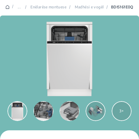
/
...
/
Enëlarëse montuese
/
Madhësi e vogël
/
BDIS161E0Q
3