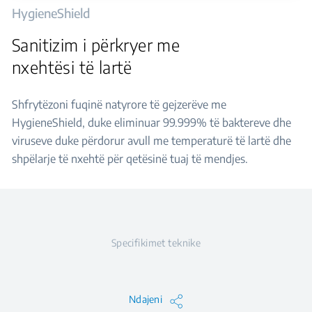
HygieneShield
Sanitizim i përkryer me
nxehtësi të lartë
Shfrytëzoni fuqinë natyrore të gejzerëve me
HygieneShield, duke eliminuar 99.999% të baktereve dhe
viruseve duke përdorur avull me temperaturë të lartë dhe
shpëlarje të nxehtë për qetësinë tuaj të mendjes.
Specifikimet teknike
Ndajeni