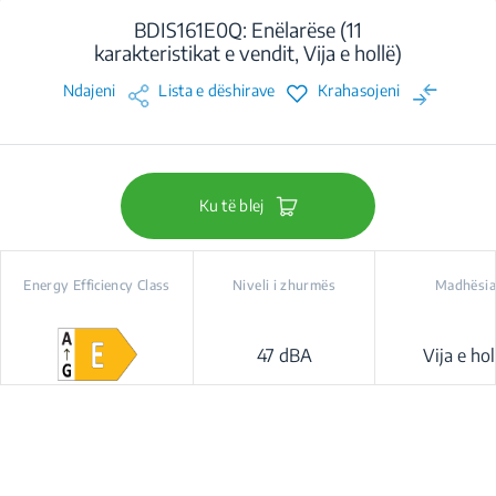
BDIS161E0Q: Enëlarëse (11
karakteristikat e vendit, Vija e hollë)
Ndajeni
Lista e dëshirave
Krahasojeni
Ku të blej
Energy Efficiency Class
Niveli i zhurmës
Madhësia
47 dBA
Vija e hol