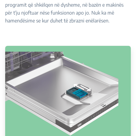
programit që shkëlqen në dysheme, në bazën e makinës
për t'ju njoftuar nëse funksionon apo jo. Nuk ka më
hamendësime se kur duhet të zbrazni enëlarësen.