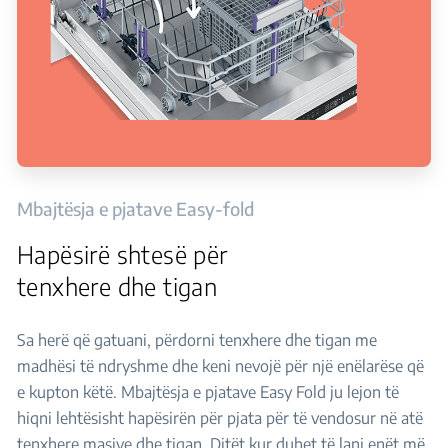
Mbajtësja e pjatave Easy-fold
Hapësirë ​​shtesë për
tenxhere dhe tigan
Sa herë që gatuani, përdorni tenxhere dhe tigan me
madhësi të ndryshme dhe keni nevojë për një enëlarëse që
e kupton këtë. Mbajtësja e pjatave Easy Fold ju lejon të
hiqni lehtësisht hapësirën për pjata për të vendosur në atë
tenxhere masive dhe tigan. Ditët kur duhet të lani enët më