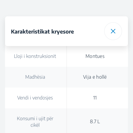
Karakteristikat kryesore
Lloji i konstruksionit
Montues
Madhësia
Vija e hollë
Vendi i vendosjes
11
Konsumi i ujit për
8.7 L
cikël