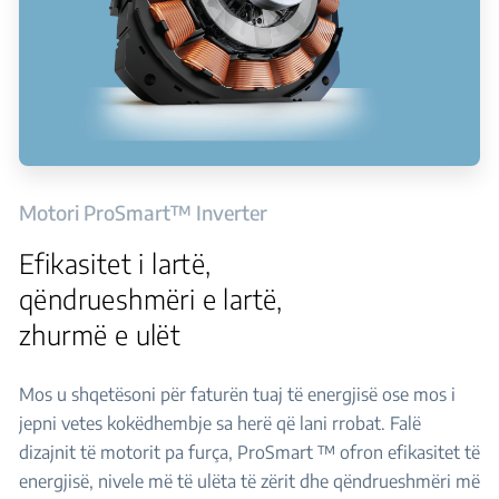
Motori ProSmart™ Inverter
Efikasitet i lartë,
qëndrueshmëri e lartë,
zhurmë e ulët
Mos u shqetësoni për faturën tuaj të energjisë ose mos i
jepni vetes kokëdhembje sa herë që lani rrobat. Falë
dizajnit të motorit pa furça, ProSmart ™ ofron efikasitet të
energjisë, nivele më të ulëta të zërit dhe qëndrueshmëri më