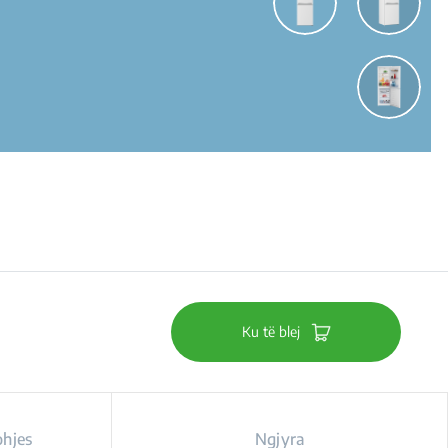
Ku të blej
ohjes
Ngjyra