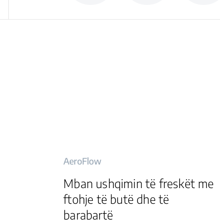
AeroFlow
Mban ushqimin të freskët me
ftohje të butë dhe të
barabartë