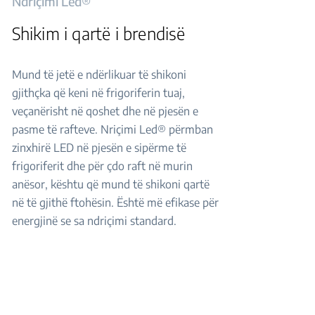
Ndriçimi Led®
Shikim i qartë i brendisë
Mund të jetë e ndërlikuar të shikoni
gjithçka që keni në frigoriferin tuaj,
veçanërisht në qoshet dhe në pjesën e
pasme të rafteve. Nriçimi Led® përmban
zinxhirë LED në pjesën e sipërme të
frigoriferit dhe për çdo raft në murin
anësor, kështu që mund të shikoni qartë
në të gjithë ftohësin. Është më efikase për
energjinë se sa ndriçimi standard.