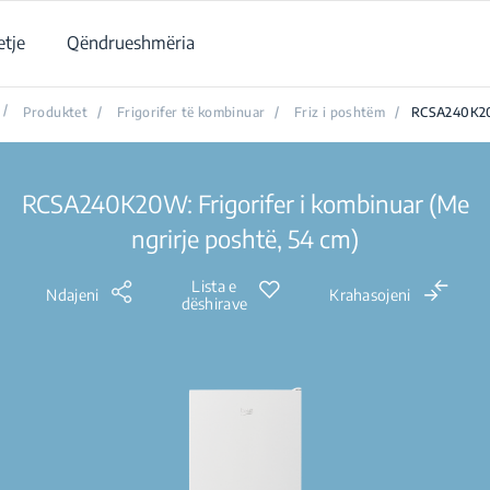
tje
Qëndrueshmëria
/
Produktet
/
Frigorifer të kombinuar
/
Friz i poshtëm
/
RCSA240K
RCSA240K20W: Frigorifer i kombinuar (Me
ngrirje poshtë, 54 cm)
Lista e
Ndajeni
Krahasojeni
dëshirave