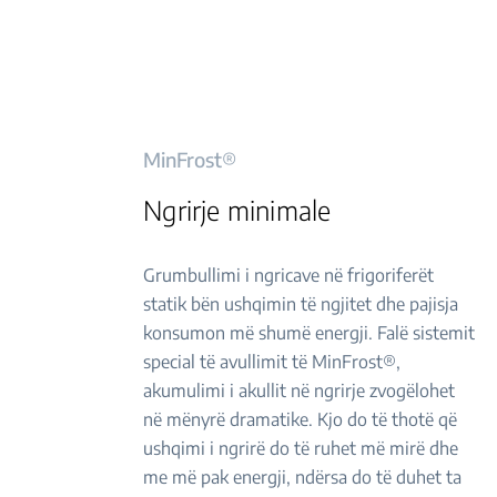
MinFrost®
Ngrirje minimale
Grumbullimi i ngricave në frigoriferët
statik bën ushqimin të ngjitet dhe pajisja
konsumon më shumë energji. Falë sistemit
special të avullimit të MinFrost®,
akumulimi i akullit në ngrirje zvogëlohet
në mënyrë dramatike. Kjo do të thotë që
ushqimi i ngrirë do të ruhet më mirë dhe
me më pak energji, ndërsa do të duhet ta