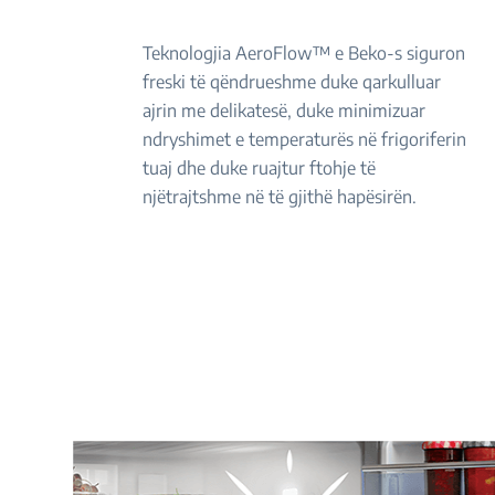
Teknologjia AeroFlow™ e Beko-s siguron
freski të qëndrueshme duke qarkulluar
ajrin me delikatesë, duke minimizuar
ndryshimet e temperaturës në frigoriferin
tuaj dhe duke ruajtur ftohje të
njëtrajtshme në të gjithë hapësirën.