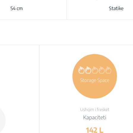
54 cm
Statike
Storage Space
Ushqim i freskët
Kapaciteti
142 L