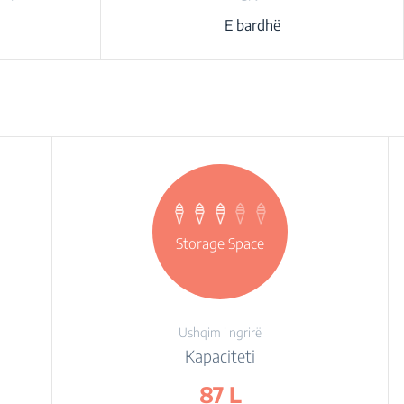
E bardhë
Storage Space
Ushqim i ngrirë
Kapaciteti
87 L