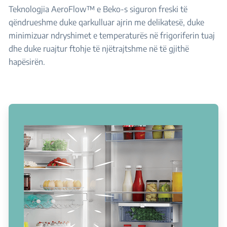
Teknologjia AeroFlow™ e Beko-s siguron freski të
qëndrueshme duke qarkulluar ajrin me delikatesë, duke
minimizuar ndryshimet e temperaturës në frigoriferin tuaj
dhe duke ruajtur ftohje të njëtrajtshme në të gjithë
hapësirën.