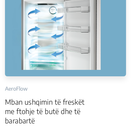
AeroFlow
Mban ushqimin të freskët
me ftohje të butë dhe të
barabartë