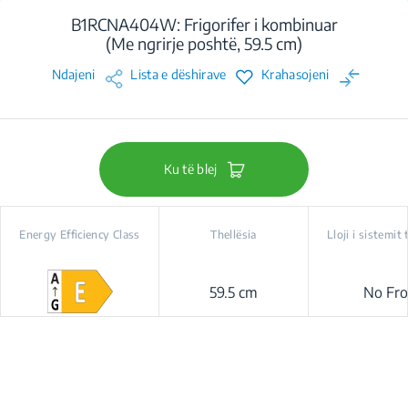
B1RCNA404W: Frigorifer i kombinuar
(Me ngrirje poshtë, 59.5 cm)
Ndajeni
Lista e dëshirave
Krahasojeni
Ku të blej
Energy Efficiency Class
Thellësia
Lloji i sistemit 
59.5 cm
No Fro