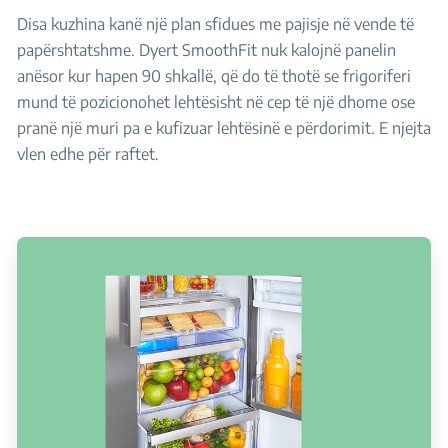
Disa kuzhina kanë një plan sfidues me pajisje në vende të
papërshtatshme. Dyert SmoothFit nuk kalojnë panelin
anësor kur hapen 90 shkallë, që do të thotë se frigoriferi
mund të pozicionohet lehtësisht në cep të një dhome ose
pranë një muri pa e kufizuar lehtësinë e përdorimit. E njejta
vlen edhe për raftet.