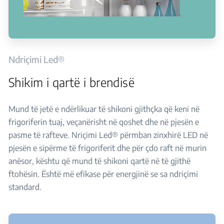
Ndriçimi Led®
Shikim i qartë i brendisë
Mund të jetë e ndërlikuar të shikoni gjithçka që keni në
frigoriferin tuaj, veçanërisht në qoshet dhe në pjesën e
pasme të rafteve. Nriçimi Led® përmban zinxhirë LED në
pjesën e sipërme të frigoriferit dhe për çdo raft në murin
anësor, kështu që mund të shikoni qartë në të gjithë
ftohësin. Është më efikase për energjinë se sa ndriçimi
standard.