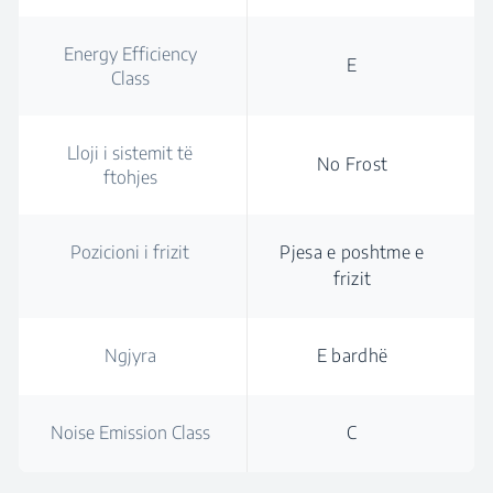
Energy Efficiency
E
Class
Lloji i sistemit të
No Frost
ftohjes
Pozicioni i frizit
Pjesa e poshtme e
frizit
Ngjyra
E bardhë
Noise Emission Class
C