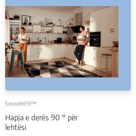
SmoothFit™
Hapja e derës 90 ° për
lehtësi