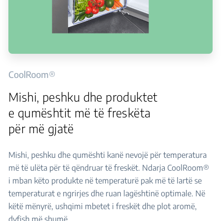
CoolRoom®
Mishi, peshku dhe produktet
e qumështit më të freskëta
për më gjatë
Mishi, peshku dhe qumështi kanë nevojë për temperatura
më të ulëta për të qëndruar të freskët. Ndarja CoolRoom®
i mban këto produkte në temperaturë pak më të lartë se
temperaturat e ngrirjes dhe ruan lagështinë optimale. Në
këtë mënyrë, ushqimi mbetet i freskët dhe plot aromë,
dyfish më shumë.