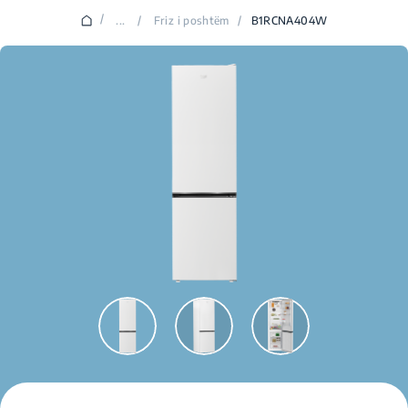
/
...
/
Friz i poshtëm
/
B1RCNA404W