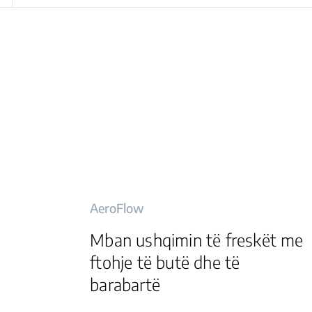
AeroFlow
Mban ushqimin të freskët me
ftohje të butë dhe të
barabartë