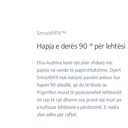
SmoothFit™
Hapja e derës 90 ° për lehtësi
Disa kuzhina kanë një plan sfidues me
pajisje në vende të papërshtatshme. Dyert
SmoothFit nuk kalojnë panelin anësor kur
hapen 90 shkallë, që do të thotë se
frigoriferi mund të pozicionohet lehtësisht
në cep të një dhome ose pranë një muri pa
e kufizuar lehtësinë e përdorimit. E njejta
vlen edhe për raftet.