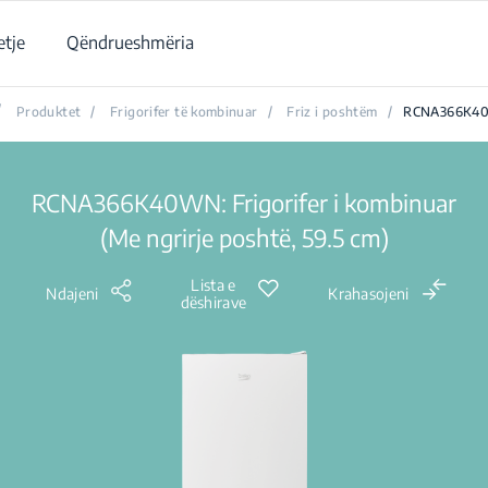
tje
Qëndrueshmëria
/
Produktet
/
Frigorifer të kombinuar
/
Friz i poshtëm
/
RCNA366K4
RCNA366K40WN: Frigorifer i kombinuar
(Me ngrirje poshtë, 59.5 cm)
Lista e
Ndajeni
Krahasojeni
dëshirave