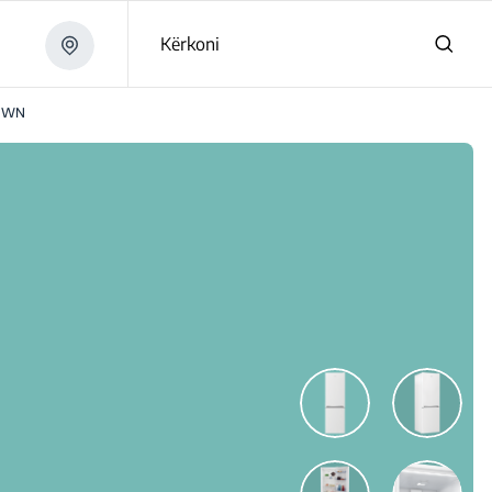
Kërkoni
0WN