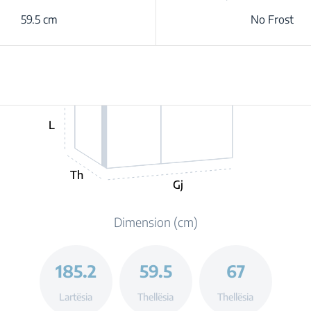
59.5 cm
No Frost
L
Th
Gj
Dimension (cm)
185.2
59.5
67
Lartësia
Thellësia
Thellësia