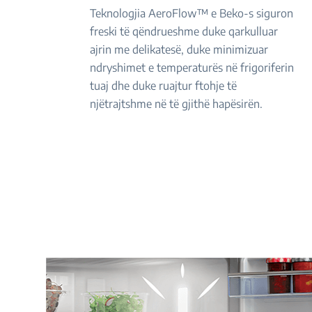
Teknologjia AeroFlow™ e Beko-s siguron
freski të qëndrueshme duke qarkulluar
ajrin me delikatesë, duke minimizuar
ndryshimet e temperaturës në frigoriferin
tuaj dhe duke ruajtur ftohje të
njëtrajtshme në të gjithë hapësirën.