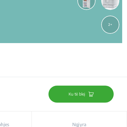
2
Ku të blej
ohjes
Ngjyra