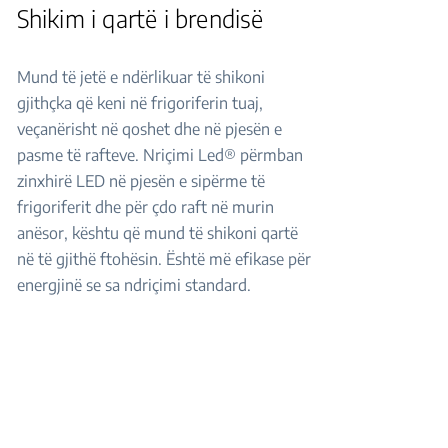
Shikim i qartë i brendisë
Mund të jetë e ndërlikuar të shikoni
gjithçka që keni në frigoriferin tuaj,
veçanërisht në qoshet dhe në pjesën e
pasme të rafteve. Nriçimi Led® përmban
zinxhirë LED në pjesën e sipërme të
frigoriferit dhe për çdo raft në murin
anësor, kështu që mund të shikoni qartë
në të gjithë ftohësin. Është më efikase për
energjinë se sa ndriçimi standard.