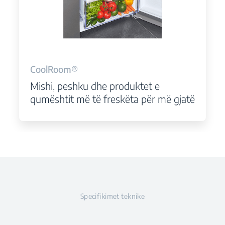
CoolRoom®
Mishi, peshku dhe produktet e
qumështit më të freskëta për më gjatë
Specifikimet teknike