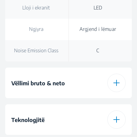
Lloji i ekranit
LED
Ngjyra
Argjend i lëmuar
Noise Emission Class
C
Vëllimi bruto & neto
Vëllimi total bruto
635 L
Teknologjitë
Total Volume (l)
593 L