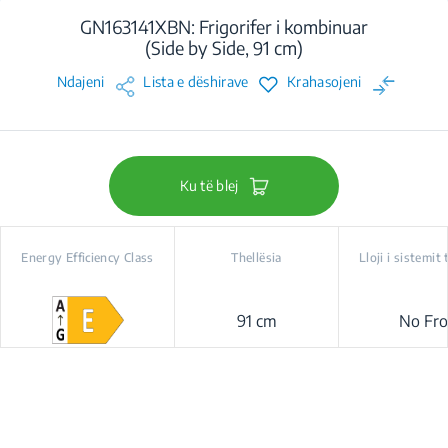
GN163141XBN: Frigorifer i kombinuar
(Side by Side, 91 cm)
Ndajeni
Lista e dëshirave
Krahasojeni
Ku të blej
Energy Efficiency Class
Thellësia
Lloji i sistemit 
91 cm
No Fro