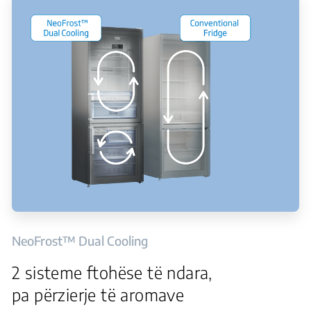
NeoFrost™ Dual Cooling
2 sisteme ftohëse të ndara,
pa përzierje të aromave