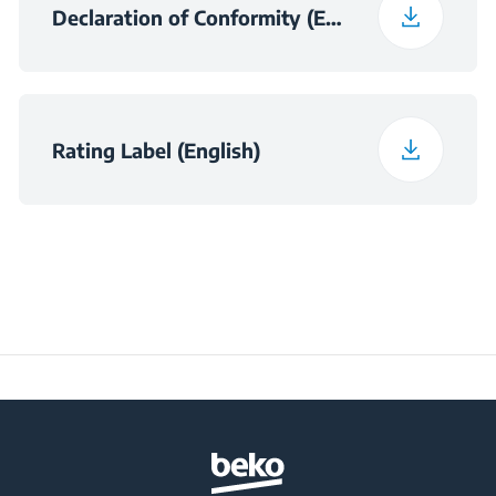
Operation (°C)
Declaration of Conformity (English)
Daily Energy
0.49
Consumption at 16°C
(kWh/day)
Rating Label (English)
Preservation Time at
9
Power Cut (hours)
Total Fresh Food &
375 L
Chill Compartment
Volume (l)
Frozen Food Storage
218 L
Volume (l)