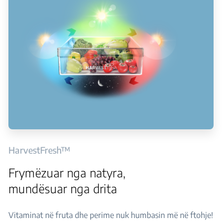
HarvestFresh™
Frymëzuar nga natyra,
mundësuar nga drita
Vitaminat në fruta dhe perime nuk humbasin më në ftohje!