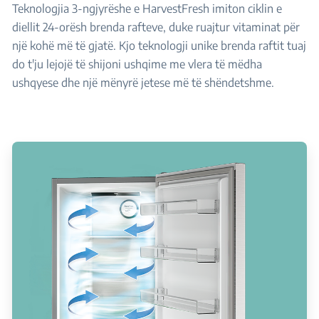
Teknologjia 3-ngjyrëshe e HarvestFresh imiton ciklin e
diellit 24-orësh brenda rafteve, duke ruajtur vitaminat për
një kohë më të gjatë. Kjo teknologji unike brenda raftit tuaj
do t'ju lejojë të shijoni ushqime me vlera të mëdha
ushqyese dhe një mënyrë jetese më të shëndetshme.