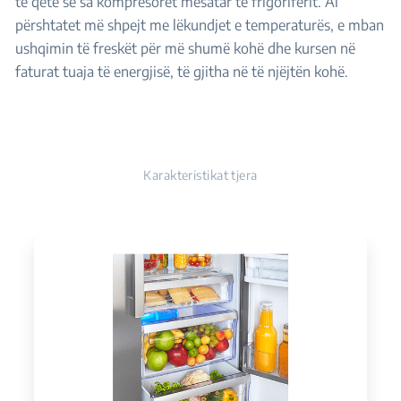
të qetë se sa kompresorët mesatar të frigoriferit. Ai
përshtatet më shpejt me lëkundjet e temperaturës, e mban
ushqimin të freskët për më shumë kohë dhe kursen në
faturat tuaja të energjisë, të gjitha në të njëjtën kohë.
Karakteristikat tjera