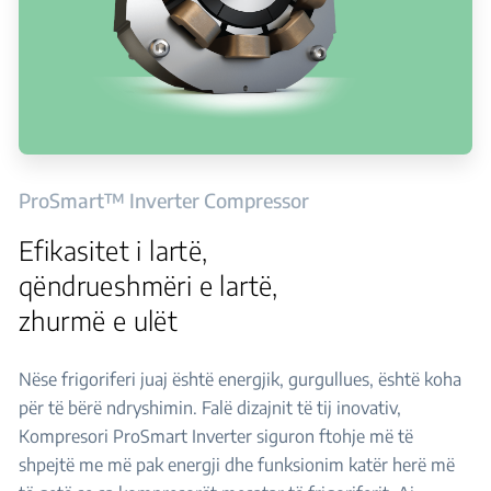
ProSmart™ Inverter Compressor
Efikasitet i lartë,
qëndrueshmëri e lartë,
zhurmë e ulët
Nëse frigoriferi juaj është energjik, gurgullues, është koha
për të bërë ndryshimin. Falë dizajnit të tij inovativ,
Kompresori ProSmart Inverter siguron ftohje më të
shpejtë me më pak energji dhe funksionim katër herë më