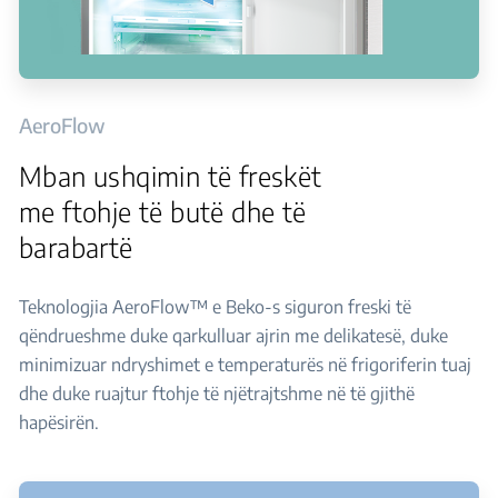
AeroFlow
Mban ushqimin të freskët
me ftohje të butë dhe të
barabartë
Teknologjia AeroFlow™ e Beko-s siguron freski të
qëndrueshme duke qarkulluar ajrin me delikatesë, duke
minimizuar ndryshimet e temperaturës në frigoriferin tuaj
dhe duke ruajtur ftohje të njëtrajtshme në të gjithë
hapësirën.