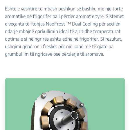
Është e vështirë të mbash peshkun së bashku me një tortë
aromatike në frigorifer pa i përzier aromat e tyre. Sistemet
e veçanta të ftohjes NeoFrost ™ Dual Cooling për secilën
ndarje mbajnë qarkullimin ideal të ajrit dhe temperaturat
optimale si në ngrirës ashtu edhe në frigorifer. Si rezultat,
ushqimi qëndron i freskët për një kohë më të gjatë pa
grumbullim të ngricave ose përzierje të aromave.