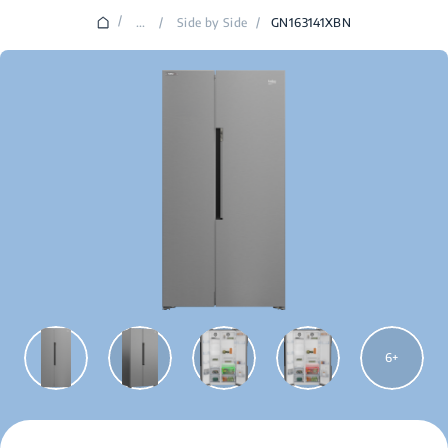
/
...
/
Side by Side
/
GN163141XBN
6