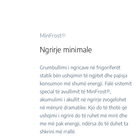
MinFrost®
Ngrirje minimale
Grumbullimi i ngricave në frigoriferët
statik bën ushqimin të ngjitet dhe pajisja
konsumon më shumë energji. Falë sistemit
special të avullimit të MinFrost®,
akumulimi i akullit në ngrirje zvogëlohet
në mënyrë dramatike. Kjo do të thotë që
ushqimi i ngrirë do të ruhet më mirë dhe
me më pak energji, ndërsa do të duhet ta
shkrini më rrallë.