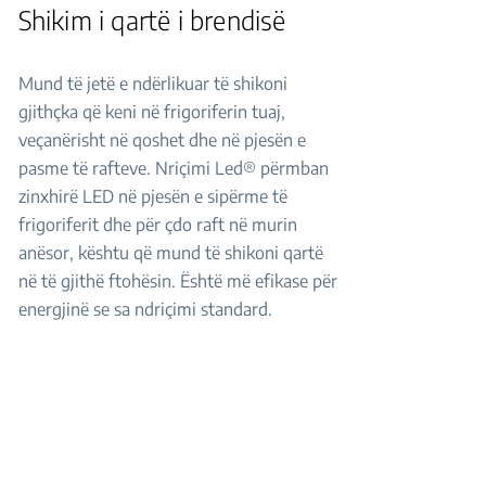
Shikim i qartë i brendisë
Mund të jetë e ndërlikuar të shikoni
gjithçka që keni në frigoriferin tuaj,
veçanërisht në qoshet dhe në pjesën e
pasme të rafteve. Nriçimi Led® përmban
zinxhirë LED në pjesën e sipërme të
frigoriferit dhe për çdo raft në murin
anësor, kështu që mund të shikoni qartë
në të gjithë ftohësin. Është më efikase për
energjinë se sa ndriçimi standard.