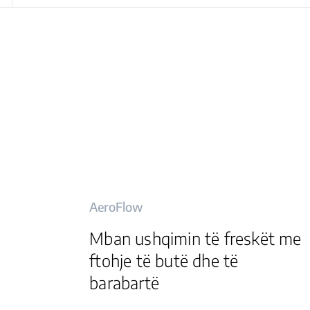
AeroFlow
Mban ushqimin të freskët me
ftohje të butë dhe të
barabartë