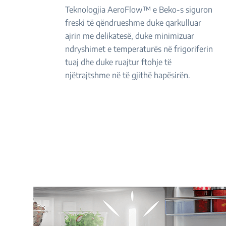
Teknologjia AeroFlow™ e Beko-s siguron
freski të qëndrueshme duke qarkulluar
ajrin me delikatesë, duke minimizuar
ndryshimet e temperaturës në frigoriferin
tuaj dhe duke ruajtur ftohje të
njëtrajtshme në të gjithë hapësirën.