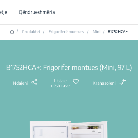
tje
Qëndrueshmëria
/
Produktet
/
Frigoriferë montues
/
Mini
/
B1752HCA+
B1752HCA+: Frigorifer montues (Mini, 97 L)
Lista e
Ndajeni
Krahasojeni
dëshirave