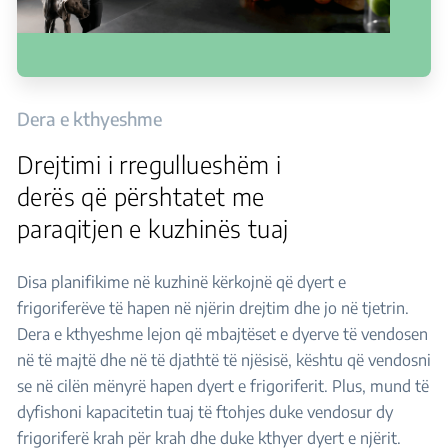
Dera e kthyeshme
Drejtimi i rregullueshëm i
derës që përshtatet me
paraqitjen e kuzhinës tuaj
Disa planifikime në kuzhinë kërkojnë që dyert e
frigoriferëve të hapen në njërin drejtim dhe jo në tjetrin.
Dera e kthyeshme lejon që mbajtëset e dyerve të vendosen
në të majtë dhe në të djathtë të njësisë, kështu që vendosni
se në cilën mënyrë hapen dyert e frigoriferit. Plus, mund të
dyfishoni kapacitetin tuaj të ftohjes duke vendosur dy
frigoriferë krah për krah dhe duke kthyer dyert e njërit.