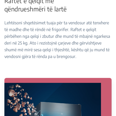
Raftet e qelqit me
qëndrueshmëri të lartë
Lehtësoni shqetësimet tuaja për ta vendosur atë tenxhere
të madhe dhe të rëndë në frigorifer. Raftet e qelqit
përbëhen nga qelqi i zbutur dhe mund të mbajnë ngarkesa
deri në 25 kg. Ato i rezistojnë çarjeve dhe gërvishtjeve
shumë më mirë sesa qelqi i thjeshtë, kështu që ju mund të
vendosni gjëra të rënda pa u brengosur.