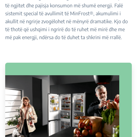
të ngjitet dhe pajisja konsumon më shumë energji. Falë
sistemit special të avullimit të MinFrost®, akumulimi i
akullit në ngrirje zvogëlohet në mënyrë dramatike. Kjo do
të thotë që ushqimi i ngrirë do të ruhet më mirë dhe me
më pak energji, ndërsa do të duhet ta shkrini më rrallë.