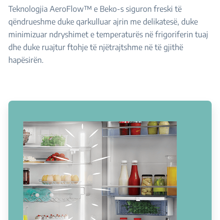
Teknologjia AeroFlow™ e Beko-s siguron freski të
qëndrueshme duke qarkulluar ajrin me delikatesë, duke
minimizuar ndryshimet e temperaturës në frigoriferin tuaj
dhe duke ruajtur ftohje të njëtrajtshme në të gjithë
hapësirën.