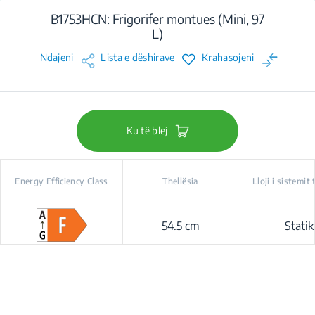
B1753HCN: Frigorifer montues (Mini, 97
L)
Ndajeni
Lista e dëshirave
Krahasojeni
Ku të blej
Energy Efficiency Class
Thellësia
Lloji i sistemit 
54.5 cm
Statik