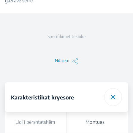
gazrave serrë.
Specifikimet teknike
Ndajeni
Karakteristikat kryesore
Lloj i përshtatshëm
Montues