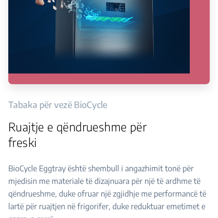
Tabaka për vezë BioCycle
Ruajtje e qëndrueshme për
freski
BioCycle Eggtray është shembull i angazhimit tonë për
mjedisin me materiale të dizajnuara për një të ardhme të
qëndrueshme, duke ofruar një zgjidhje me performancë të
lartë për ruajtjen në frigorifer, duke reduktuar emetimet e