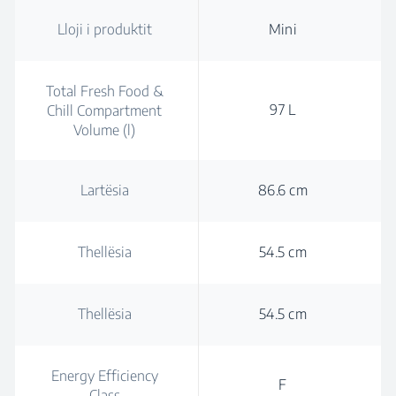
Lloji i produktit
Mini
Total Fresh Food &
97 L
Chill Compartment
Volume (l)
Lartësia
86.6 cm
Thellësia
54.5 cm
Thellësia
54.5 cm
Energy Efficiency
F
Class