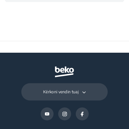
Capacity (kg/day)
Noise Emission Class
B
Maximum Ambient
Temperature Required
43
for Satisfactory
Operation (°C)
Daily Energy
0.3
Consumption at 16°C
Kërkoni vendin tuaj
(kWh/day)