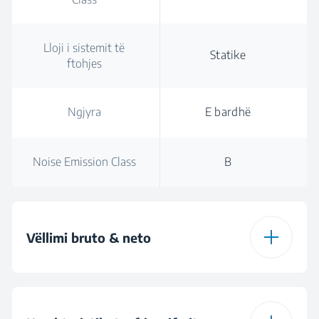
Lloji i sistemit të
Statike
ftohjes
Ngjyra
E bardhë
Noise Emission Class
B
Vëllimi bruto & neto
Vëllimi total bruto
120 L