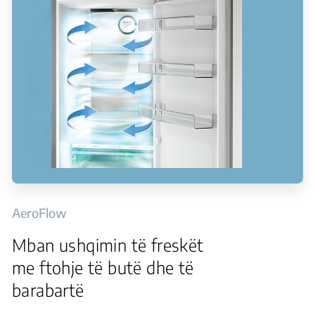
AeroFlow
Mban ushqimin të freskët
me ftohje të butë dhe të
barabartë