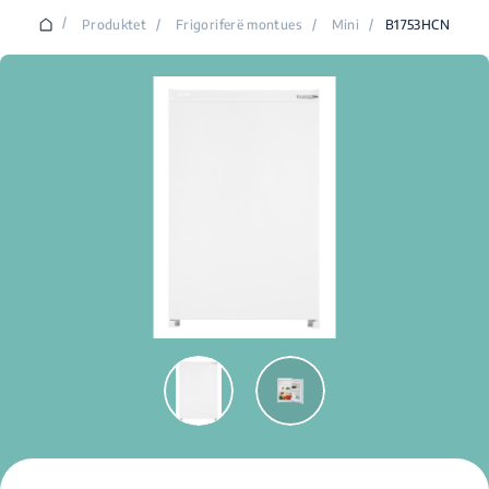
/
Produktet
/
Frigoriferë montues
/
Mini
/
B1753HCN