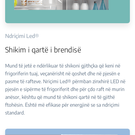
Ndriçimi Led®
Shikim i qartë i brendisë
Mund të jetë e ndërlikuar të shikoni gjithçka që keni në
frigoriferin tuaj, veçanërisht në qoshet dhe në pjesën e
pasme të rafteve. Nriçimi Led® përmban zinxhirë LED në
pjesën e sipërme të frigoriferit dhe për çdo raft në murin
anësor, kështu që mund të shikoni qartë në të gjithë
ftohësin. Është më efikase për energjinë se sa ndriçimi
standard.