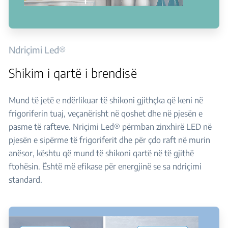
Ndriçimi Led®
Shikim i qartë i brendisë
Mund të jetë e ndërlikuar të shikoni gjithçka që keni në
frigoriferin tuaj, veçanërisht në qoshet dhe në pjesën e
pasme të rafteve. Nriçimi Led® përmban zinxhirë LED në
pjesën e sipërme të frigoriferit dhe për çdo raft në murin
anësor, kështu që mund të shikoni qartë në të gjithë
ftohësin. Është më efikase për energjinë se sa ndriçimi
standard.