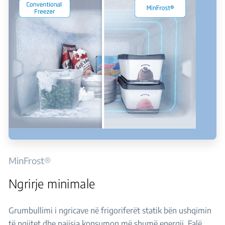
MinFrost®
Ngrirje minimale
Grumbullimi i ngricave në frigoriferët statik bën ushqimin
të ngjitet dhe pajisja konsumon më shumë energji. Falë