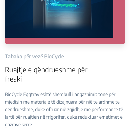
Tabaka për vezë BioCycle
Ruajtje e qëndrueshme për
freski
BioCycle Eggtray është shembull i angazhimit tonë për
mjedisin me materiale të dizajnuara për një të ardhme të
qëndrueshme, duke ofruar një zgjidhje me performancë të
lartë për ruajtjen në frigorifer, duke reduktuar emetimet e
gazrave serrë.