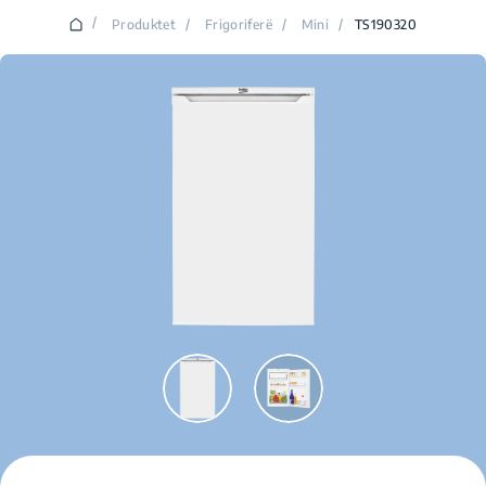
/
Produktet
/
Frigoriferë
/
Mini
/
TS190320