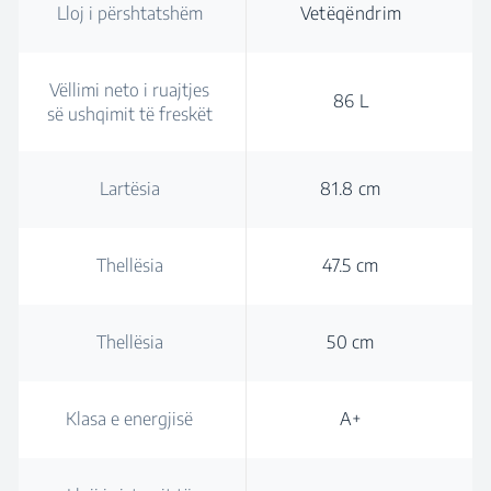
Lloj i përshtatshëm
Vetëqëndrim
Vëllimi neto i ruajtjes
86 L
së ushqimit të freskët
Lartësia
81.8 cm
Thellësia
47.5 cm
Thellësia
50 cm
Klasa e energjisë
A+