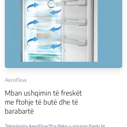
AeroFlow
Mban ushqimin të freskët
me ftohje të butë dhe të
barabartë
Teknologjia AeroFlow™ e Beko-s siguron freski të