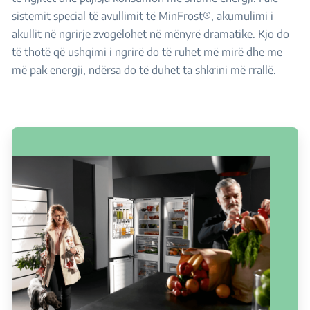
sistemit special të avullimit të MinFrost®, akumulimi i
akullit në ngrirje zvogëlohet në mënyrë dramatike. Kjo do
të thotë që ushqimi i ngrirë do të ruhet më mirë dhe me
më pak energji, ndërsa do të duhet ta shkrini më rrallë.