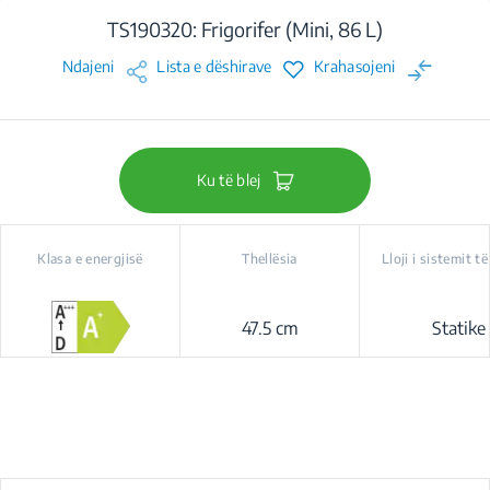
TS190320: Frigorifer (Mini, 86 L)
Ndajeni
Lista e dëshirave
Krahasojeni
Ku të blej
Klasa e energjisë
Thellësia
Lloji i sistemit t
47.5 cm
Statike