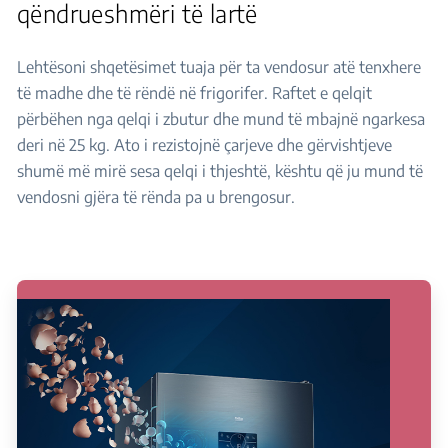
qëndrueshmëri të lartë
Lehtësoni shqetësimet tuaja për ta vendosur atë tenxhere
të madhe dhe të rëndë në frigorifer. Raftet e qelqit
përbëhen nga qelqi i zbutur dhe mund të mbajnë ngarkesa
deri në 25 kg. Ato i rezistojnë çarjeve dhe gërvishtjeve
shumë më mirë sesa qelqi i thjeshtë, kështu që ju mund të
vendosni gjëra të rënda pa u brengosur.