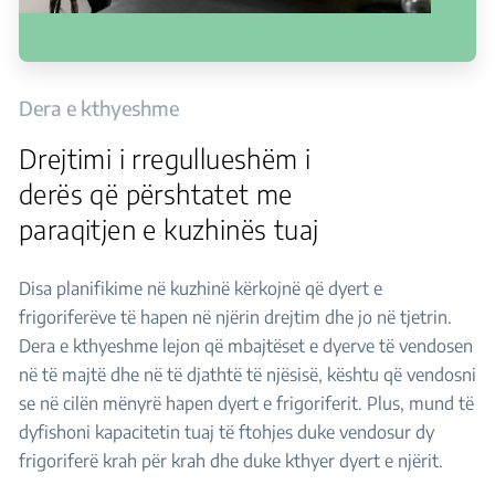
Dera e kthyeshme
Drejtimi i rregullueshëm i
derës që përshtatet me
paraqitjen e kuzhinës tuaj
Disa planifikime në kuzhinë kërkojnë që dyert e
frigoriferëve të hapen në njërin drejtim dhe jo në tjetrin.
Dera e kthyeshme lejon që mbajtëset e dyerve të vendosen
në të majtë dhe në të djathtë të njësisë, kështu që vendosni
se në cilën mënyrë hapen dyert e frigoriferit. Plus, mund të
dyfishoni kapacitetin tuaj të ftohjes duke vendosur dy
frigoriferë krah për krah dhe duke kthyer dyert e njërit.