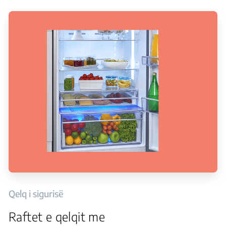
Qelq i sigurisë
Raftet e qelqit me