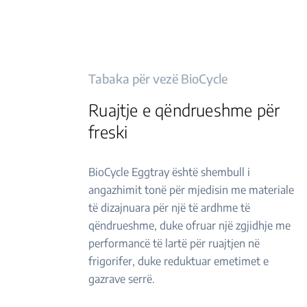
Tabaka për vezë BioCycle
Ruajtje e qëndrueshme për
freski
BioCycle Eggtray është shembull i
angazhimit tonë për mjedisin me materiale
të dizajnuara për një të ardhme të
qëndrueshme, duke ofruar një zgjidhje me
performancë të lartë për ruajtjen në
frigorifer, duke reduktuar emetimet e
gazrave serrë.