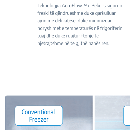
Teknologjia AeroFlow™ e Beko-s siguron
freski të qëndrueshme duke qarkulluar
ajrin me delikatesë, duke minimizuar
ndryshimet e temperaturës në frigoriferin
tuaj dhe duke ruajtur ftohje të
njëtrajtshme në të gjithë hapësirën.