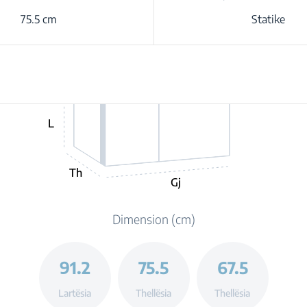
75.5 cm
Statike
L
Th
Gj
Dimension (cm)
91.2
75.5
67.5
Lartësia
Thellësia
Thellësia