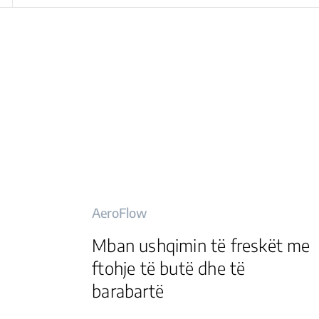
AeroFlow
Mban ushqimin të freskët me
ftohje të butë dhe të
barabartë