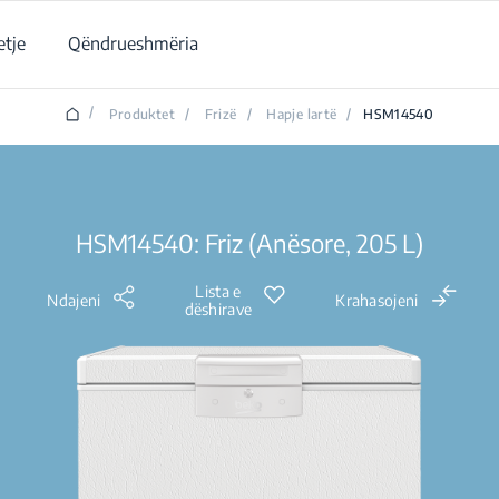
tje
Qëndrueshmëria
/
Produktet
/
Frizë
/
Hapje lartë
/
HSM14540
HSM14540: Friz (Anësore, 205 L)
Lista e
Ndajeni
Krahasojeni
dëshirave