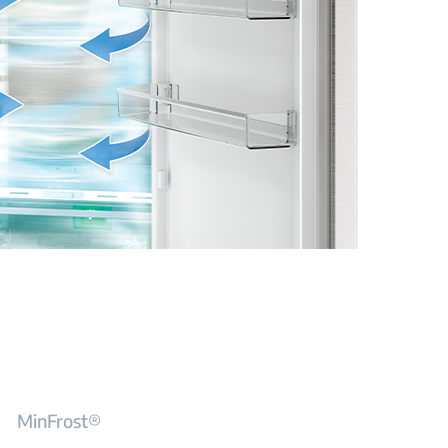
MinFrost®