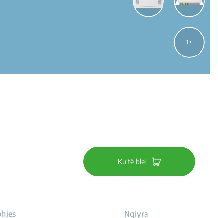
1
Ku të blej
ohjes
Ngjyra