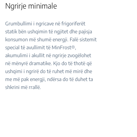
Ngrirje minimale
Grumbullimi i ngricave në frigoriferët
statik bën ushqimin të ngjitet dhe pajisja
konsumon më shumë energji. Falë sistemit
special të avullimit të MinFrost®,
akumulimi i akullit në ngrirje zvogëlohet
në mënyrë dramatike. Kjo do të thotë që
ushqimi i ngrirë do të ruhet më mirë dhe
me më pak energji, ndërsa do të duhet ta
shkrini më rrallë.