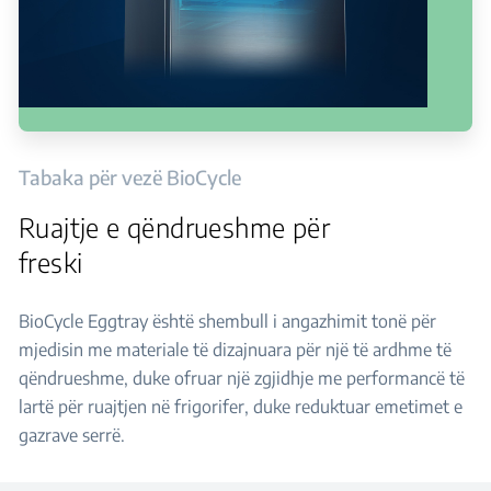
Tabaka për vezë BioCycle
Ruajtje e qëndrueshme për
freski
BioCycle Eggtray është shembull i angazhimit tonë për
mjedisin me materiale të dizajnuara për një të ardhme të
qëndrueshme, duke ofruar një zgjidhje me performancë të
lartë për ruajtjen në frigorifer, duke reduktuar emetimet e
gazrave serrë.