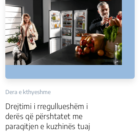
Dera e kthyeshme
Drejtimi i rregullueshëm i
derës që përshtatet me
paraqitjen e kuzhinës tuaj