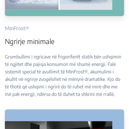
MinFrost®
Ngrirje minimale
Grumbullimi i ngricave në frigoriferët statik bën ushqimin
të ngjitet dhe pajisja konsumon më shumë energji. Falë
sistemit special të avullimit të MinFrost®, akumulimi i
akullit në ngrirje zvogëlohet në mënyrë dramatike. Kjo do
të thotë që ushqimi i ngrirë do të ruhet më mirë dhe me
më pak energji, ndërsa do të duhet ta shkrini më rrallë.