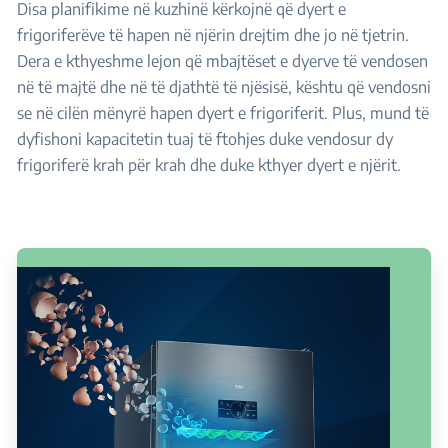
Disa planifikime në kuzhinë kërkojnë që dyert e
frigoriferëve të hapen në njërin drejtim dhe jo në tjetrin.
Dera e kthyeshme lejon që mbajtëset e dyerve të vendosen
në të majtë dhe në të djathtë të njësisë, kështu që vendosni
se në cilën mënyrë hapen dyert e frigoriferit. Plus, mund të
dyfishoni kapacitetin tuaj të ftohjes duke vendosur dy
frigoriferë krah për krah dhe duke kthyer dyert e njërit.