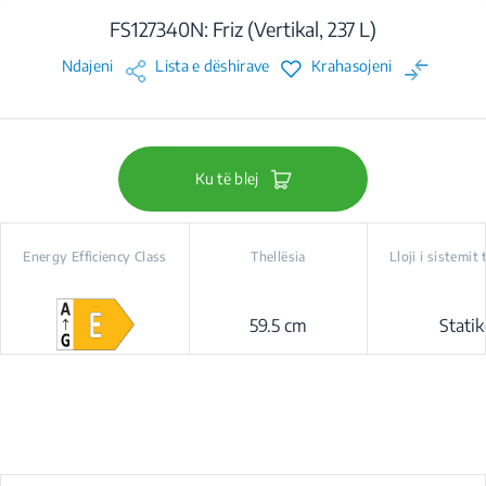
FS127340N: Friz (Vertikal, 237 L)
Ndajeni
Lista e dëshirave
Krahasojeni
Ku të blej
Energy Efficiency Class
Thellësia
Lloji i sistemit 
59.5 cm
Statik