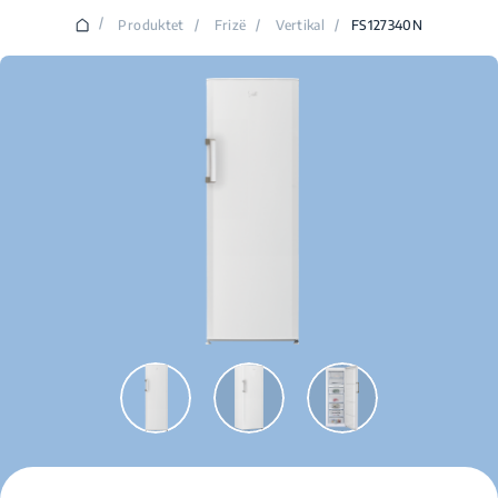
/
Produktet
/
Frizë
/
Vertikal
/
FS127340N