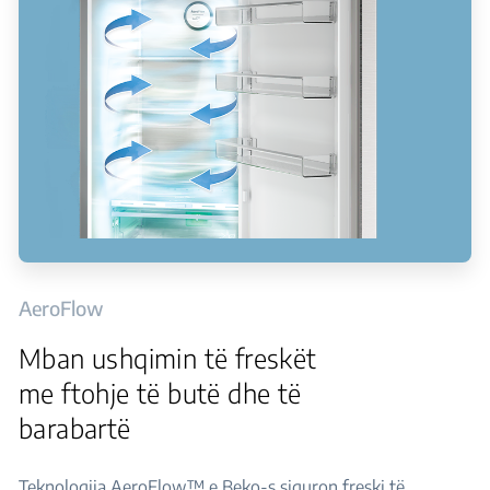
AeroFlow
Mban ushqimin të freskët
me ftohje të butë dhe të
barabartë
Teknologjia AeroFlow™ e Beko-s siguron freski të