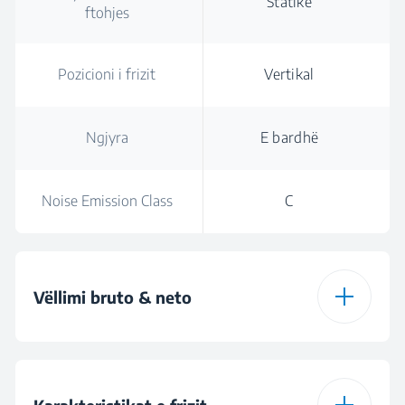
Statike
ftohjes
Pozicioni i frizit
Vertikal
Ngjyra
E bardhë
Noise Emission Class
C
Vëllimi bruto & neto
Vëllimi total bruto
265 L