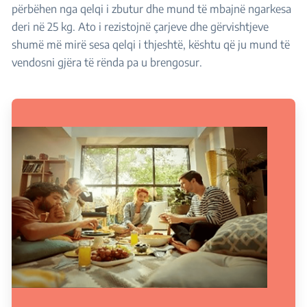
përbëhen nga qelqi i zbutur dhe mund të mbajnë ngarkesa
deri në 25 kg. Ato i rezistojnë çarjeve dhe gërvishtjeve
shumë më mirë sesa qelqi i thjeshtë, kështu që ju mund të
vendosni gjëra të rënda pa u brengosur.