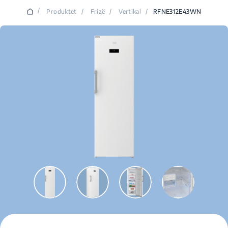
/
Produktet
/
Frizë
/
Vertikal
/
RFNE312E43WN