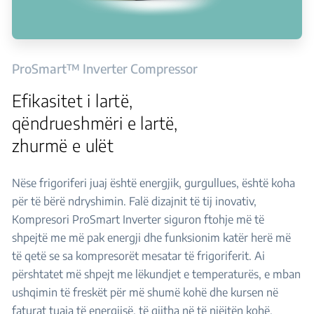
ProSmart™ Inverter Compressor
Efikasitet i lartë,
qëndrueshmëri e lartë,
zhurmë e ulët
Nëse frigoriferi juaj është energjik, gurgullues, është koha
për të bërë ndryshimin. Falë dizajnit të tij inovativ,
Kompresori ProSmart Inverter siguron ftohje më të
shpejtë me më pak energji dhe funksionim katër herë më
të qetë se sa kompresorët mesatar të frigoriferit. Ai
përshtatet më shpejt me lëkundjet e temperaturës, e mban
ushqimin të freskët për më shumë kohë dhe kursen në
faturat tuaja të energjisë, të gjitha në të njëjtën kohë.