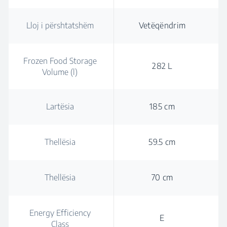
Lloj i përshtatshëm
Vetëqëndrim
Frozen Food Storage
282 L
Volume (l)
Lartësia
185 cm
Thellësia
59.5 cm
Thellësia
70 cm
Energy Efficiency
E
Class