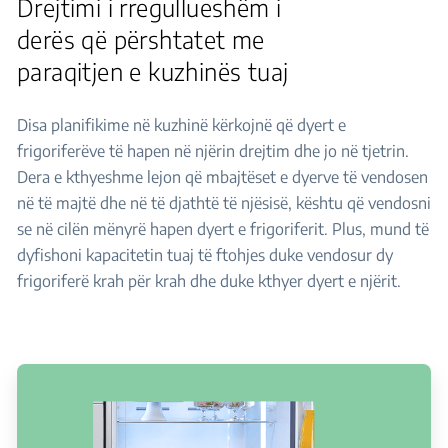
Drejtimi i rregullueshëm i
derës që përshtatet me
paraqitjen e kuzhinës tuaj
Disa planifikime në kuzhinë kërkojnë që dyert e
frigoriferëve të hapen në njërin drejtim dhe jo në tjetrin.
Dera e kthyeshme lejon që mbajtëset e dyerve të vendosen
në të majtë dhe në të djathtë të njësisë, kështu që vendosni
se në cilën mënyrë hapen dyert e frigoriferit. Plus, mund të
dyfishoni kapacitetin tuaj të ftohjes duke vendosur dy
frigoriferë krah për krah dhe duke kthyer dyert e njërit.