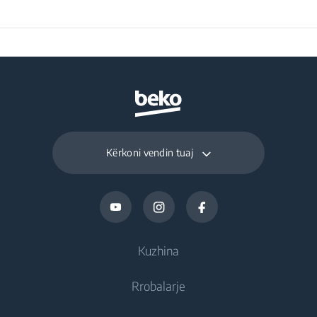
10
Power Cut (hours)
Frozen Food Storage
282 L
Volume (l)
Daily Freezing
19 kg
Capacity (kg/day)
Kërkoni vendin tuaj
Kuzhina
Rrobalarje
Ftohje