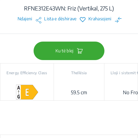
RFNE312E43WN: Friz (Vertikal, 275 L)
Ndajeni
Lista e dëshirave
Krahasojeni
Ku të blej
Energy Efficiency Class
Thellësia
Lloji i sistemit 
59.5 cm
No Fro