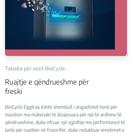
Tabaka për vezë BioCycle
Ruajtje e qëndrueshme për
freski
BioCycle Eggtray është shembull i angazhimit tonë për
mjedisin me materiale të dizajnuara për një të ardhme të
qëndrueshme, duke ofruar një zgjidhje me performancë të
lartë për ruajtjen në frigorifer, duke reduktuar emetimet e