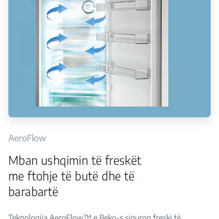
AeroFlow
Mban ushqimin të freskët
me ftohje të butë dhe të
barabartë
Teknologjia AeroFlow™ e Beko-s siguron freski të