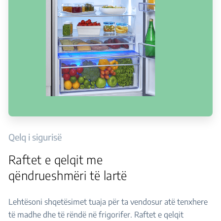
Qelq i sigurisë
Raftet e qelqit me
qëndrueshmëri të lartë
Lehtësoni shqetësimet tuaja për ta vendosur atë tenxhere
të madhe dhe të rëndë në frigorifer. Raftet e qelqit