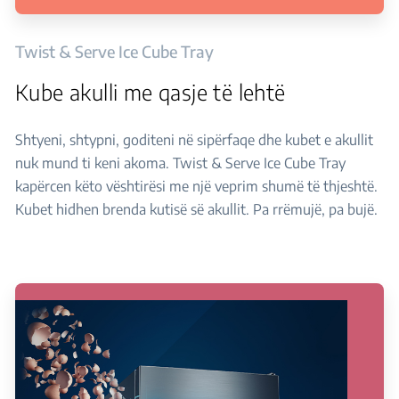
Twist & Serve Ice Cube Tray
Kube akulli me qasje të lehtë
Shtyeni, shtypni, goditeni në sipërfaqe dhe kubet e akullit
nuk mund ti keni akoma. Twist & Serve Ice Cube Tray
kapërcen këto vështirësi me një veprim shumë të thjeshtë.
Kubet hidhen brenda kutisë së akullit. Pa rrëmujë, pa bujë.