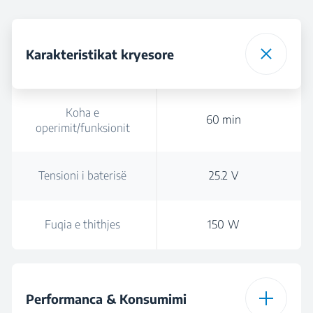
Karakteristikat kryesore
Koha e
60 min
operimit/funksionit
Tensioni i baterisë
25.2 V
Fuqia e thithjes
150 W
Performanca & Konsumimi