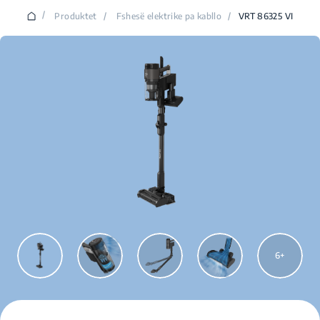
/
Produktet
/
Fshesë elektrike pa kabllo
/
VRT 86325 VI
6