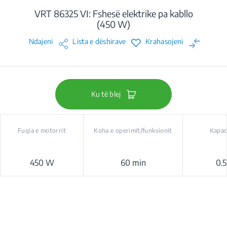
VRT 86325 VI: Fshesë elektrike pa kabllo
(450 W)
Ndajeni
Lista e dëshirave
Krahasojeni
Ku të blej
Fuqia e motorrit
Koha e operimit/funksionit
Kapac
450 W
60 min
0.5