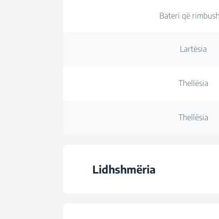
Bateri që rimbus
Lartësia
Thellësia
Thellësia
Lidhshmëria
Lidhja pa kabll