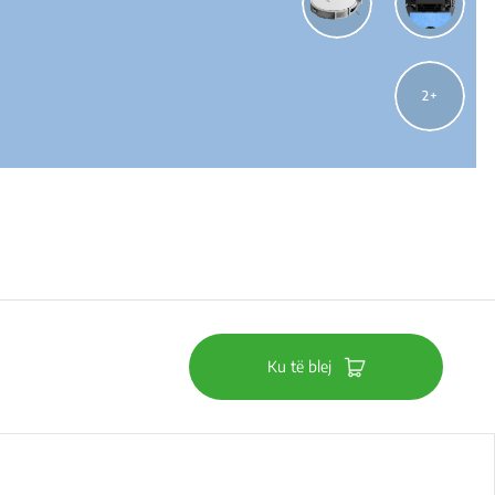
2
Ku të blej