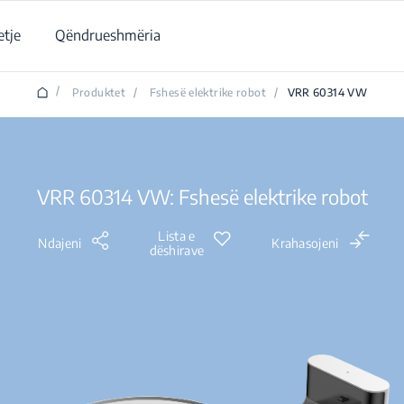
tje
Qëndrueshmëria
/
Produktet
/
Fshesë elektrike robot
/
VRR 60314 VW
VRR 60314 VW: Fshesë elektrike robot
Lista e
Ndajeni
Krahasojeni
dëshirave