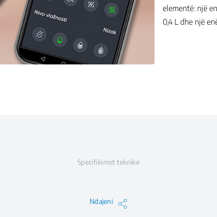
elementë: një en
0,4 L dhe një enë
Specifikimet teknike
Ndajeni