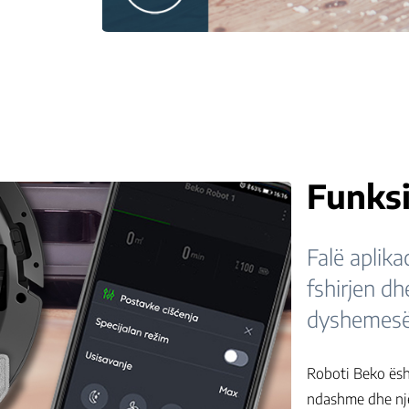
Funksi
Falë aplika
fshirjen dh
dyshemesë
Roboti Beko ësht
ndashme dhe një