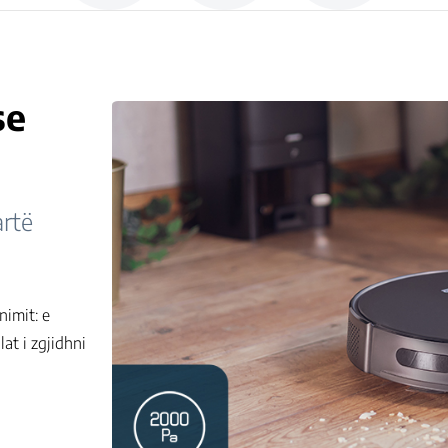
se
artë
nimit: e
at i zgjidhni