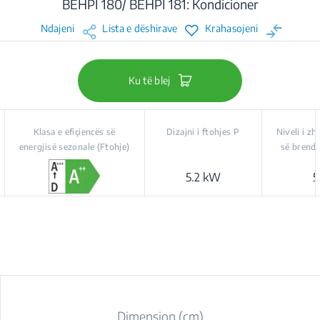
BEHPI 180/ BEHPI 181: Kondicioner
Ndajeni
Lista e dëshirave
Krahasojeni
Ku të blej
Klasa e efiçiencës së
Dizajni i ftohjes P
Niveli i z
energjisë sezonale (Ftohje)
së brends
5.2 kW
5
Dimension (cm)