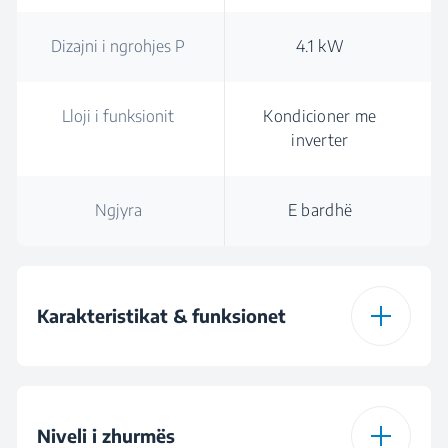
Dizajni i ngrohjes P
4.1 kW
Lloji i funksionit
Kondicioner me
inverter
Ngjyra
E bardhë
Karakteristikat & funksionet
Jet Cool
Niveli i zhurmës