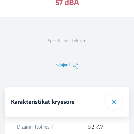
57 dBA
Specifikimet teknike
Ndajeni
Karakteristikat kryesore
Dizajni i ftohjes P
5.2 kW