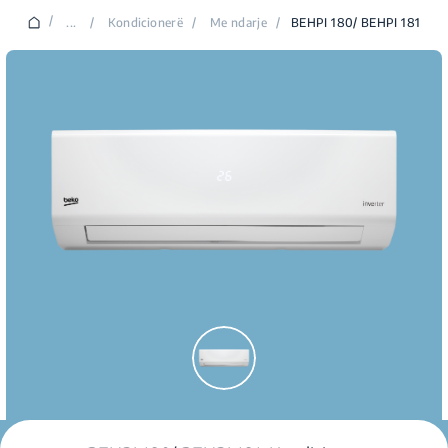
/
...
/
Kondicionerë
/
Me ndarje
/
BEHPI 180/ BEHPI 181