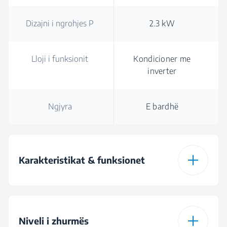
Dizajni i ngrohjes P
2.3 kW
Lloji i funksionit
Kondicioner me
inverter
Ngjyra
E bardhë
Karakteristikat & funksionet
Jet Cool
Niveli i zhurmës