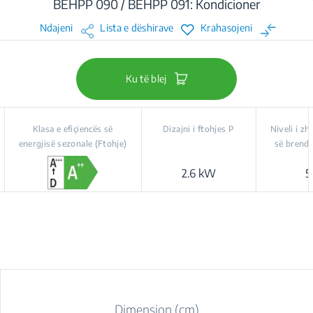
BEHPP 090 / BEHPP 091: Kondicioner
Ndajeni
Lista e dëshirave
Krahasojeni
Ku të blej
Klasa e efiçiencës së
Dizajni i ftohjes P
Niveli i z
energjisë sezonale (Ftohje)
së brends
2.6 kW
5
Dimension (cm)