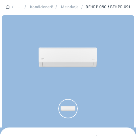
/
...
/
Kondicionerë
/
Me ndarje
/
BEHPP 090 / BEHPP 091