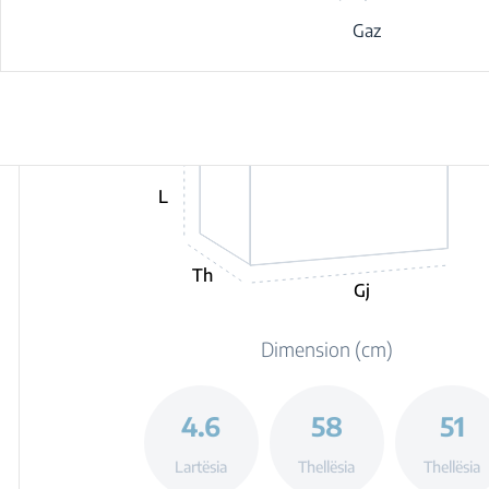
Gaz
L
Th
Gj
Dimension (cm)
4.6
58
51
Lartësia
Thellësia
Thellësia