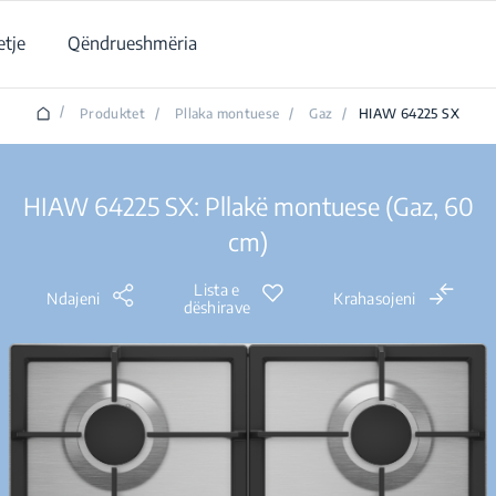
tje
Qëndrueshmëria
/
Produktet
/
Pllaka montuese
/
Gaz
/
HIAW 64225 SX
HIAW 64225 SX: Pllakë montuese (Gaz, 60
cm)
Lista e
Ndajeni
Krahasojeni
dëshirave