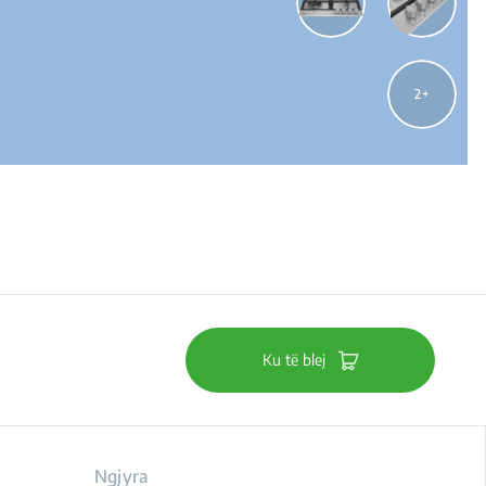
2
Ku të blej
Ngjyra