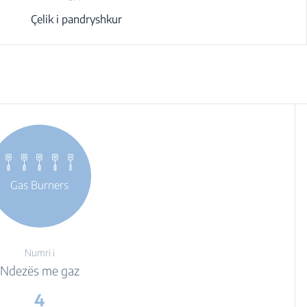
Çelik i pandryshkur
Gas Burners
Numri i
Ndezës me gaz
4