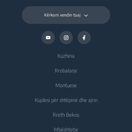
Kërkoni vendin tuaj
Kuzhina
Rrobalarje
Ftohje
Montuese
Frigoriferë
Rrobalarëse
Kujdesi për shtëpinë dhe ajrin
Frizë
Rrobalarëse jomontuese
Ftohje
Frigorifer të kombinuar
Rreth Bekos
Rrobalarëse montuese
Frigoriferë montues
Kujdesi për ajrin
Frigoriferë montues
Rrobalarëse Tharëse
Mbështetje
Frizë montues
Kondicionerë