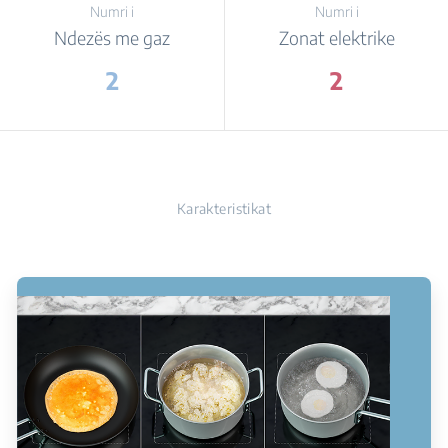
Numri i
Numri i
Ndezës me gaz
Zonat elektrike
2
2
Karakteristikat