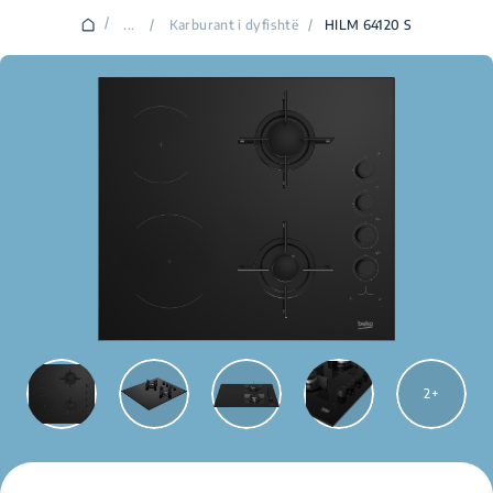
/
...
/
Karburant i dyfishtë
/
HILM 64120 S
2