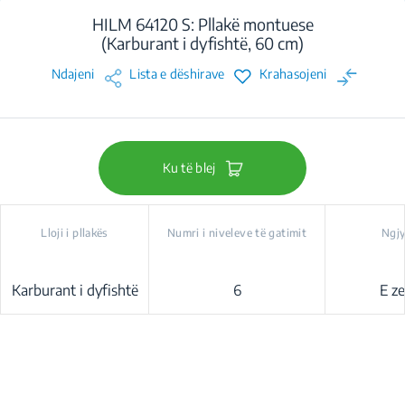
HILM 64120 S: Pllakë montuese
(Karburant i dyfishtë, 60 cm)
Ndajeni
Lista e dëshirave
Krahasojeni
Ku të blej
Lloji i pllakës
Numri i niveleve të gatimit
Ngj
Karburant i dyfishtë
6
E z