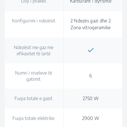
Lloji i pllakës
Karburant i dyfishtë
Konfigurimi i ndezësit
2 Ndezës gazi dhe 2
Zona vitroqeramike
Ndezësit me gaz me
efikasitet të lartë
Numri i niveleve të
6
gatimit
Fuqia totale e gazit
2750 W
Fuqia totale elektrike
2900 W