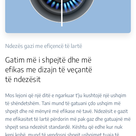
Ndezës gazi me efiçencë të lartë
Gatim më i shpejtë dhe më
efikas me dizajn të veçantë
të ndezësit
Mos lejoni që një ditë e ngarkuar t'ju kushtojë një ushqim
të shëndetshëm. Tani mund të gatuani çdo ushqim më
shpejt dhe në mënyrë më efikase në tavë. Ndezësit e gazit
me efikasitet të lartë përdorin më pak gaz dhe gatuajnë më
shpejt sesa ndezësit standardë. Kështu që edhe kur nuk
keni kohë, mund të vendosni shpejt ushqimet tuaja të