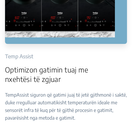
Temp Assist
Optimizon gatimin tuaj me
nxehtësi të zgjuar
TempAssist siguron që gatimi juaj të jetë gjithmonë i saktë,
duke rregulluar automatikisht temperaturën ideale me
sensorët infra të kuq për të gjithë procesin e gatimit,
pavarësisht nga metoda e gatimit.