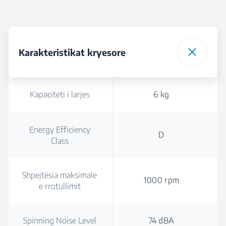
Karakteristikat kryesore
Kapaciteti i larjes
6 kg
Energy Efficiency
D
Class
Shpejtësia maksimale
1000 rpm
e rrotullimit
Spinning Noise Level
74 dBA