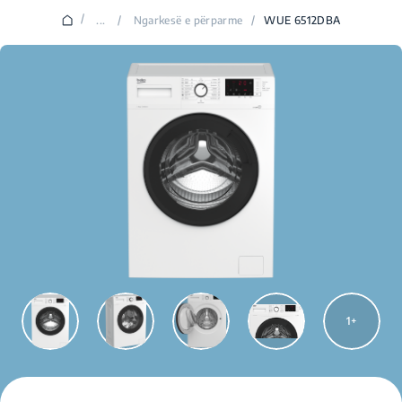
/
...
/
Ngarkesë e përparme
/
WUE 6512DBA
1