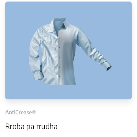
AntiCrease®
Rroba pa rrudha