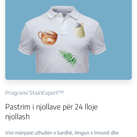
Programi StainExpert™
Pastrim i njollave për 24 lloje
njollash
Vini mënjanë uthullën e bardhë, lëngun e limonit dhe