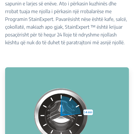
sapunin e larjes së enëve. Ato i përkasin kuzhinës dhe
rrobat tuaja me njolla i përkasin një rrobalarëse me
Programin StainExpert. Pavarësisht nëse është kafe, salcë,
çokollatë, makiazh apo gjak, StainExpert ™ është krijuar
posaçërisht për të hequr 24 lloje të ndryshme njollash
kështu që nuk do të duhet të paratrajtoni më asnjë njollë.