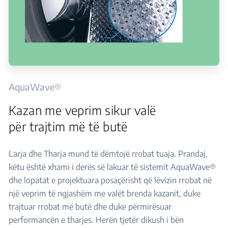
AquaWave®
Kazan me veprim sikur valë
për trajtim më të butë
Larja dhe Tharja mund të dëmtojë rrobat tuaja. Prandaj,
këtu është xhami i derës së lakuar të sistemit AquaWave®
dhe lopatat e projektuara posaçërisht që lëvizin rrobat në
një veprim të ngjashëm me valët brenda kazanit, duke
trajtuar rrobat më butë dhe duke përmirësuar
performancën e tharjes. Herën tjetër dikush i bën