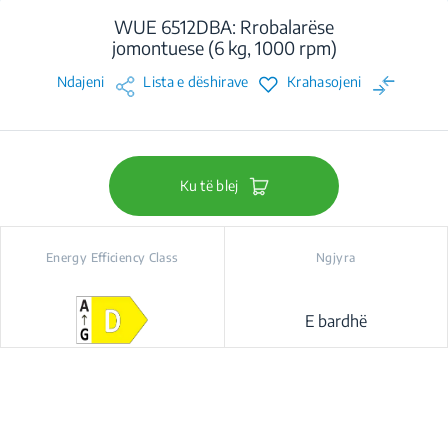
WUE 6512DBA: Rrobalarëse
jomontuese (6 kg, 1000 rpm)
Ndajeni
Lista e dëshirave
Krahasojeni
Ku të blej
Energy Efficiency Class
Ngjyra
E bardhë