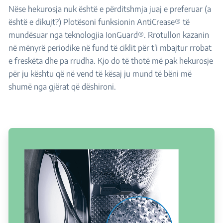
Nëse hekurosja nuk është e përditshmja juaj e preferuar (a
është e dikujt?) Plotësoni funksionin AntiCrease® të
mundësuar nga teknologjia IonGuard®. Rrotullon kazanin
në mënyrë periodike në fund të ciklit për t'i mbajtur rrobat
e freskëta dhe pa rrudha. Kjo do të thotë më pak hekurosje
për ju kështu që në vend të kësaj ju mund të bëni më
shumë nga gjërat që dëshironi.