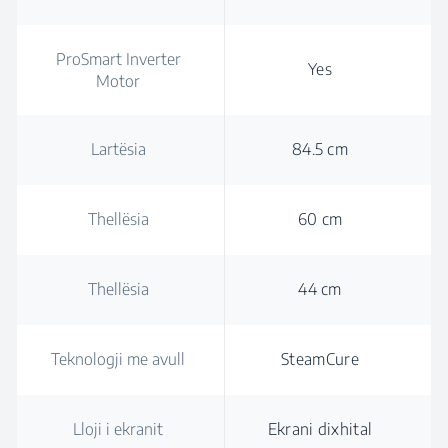
ProSmart Inverter
Yes
Motor
Lartësia
84.5 cm
Thellësia
60 cm
Thellësia
44 cm
Teknologji me avull
SteamCure
Lloji i ekranit
Ekrani dixhital