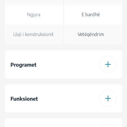
Ngjyra
E bardhë
Lloji i konstruksionit
Vetëqëndrim
Programet
Numri i programeve
15
Funksionet
Programi 1
Programi Pambuk
Funksioni 1
Paralarje