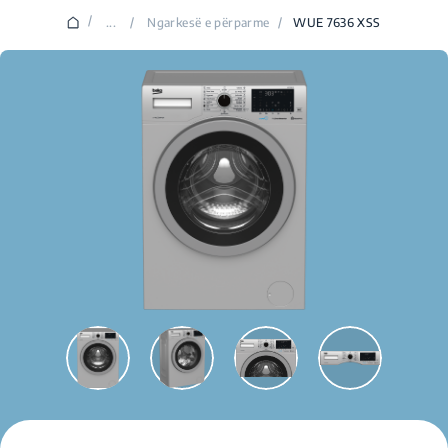
/
...
/
Ngarkesë e përparme
/
WUE 7636 XSS