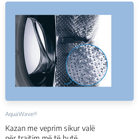
AquaWave®
Kazan me veprim sikur valë
për trajtim më të butë