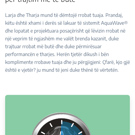
Larja dhe Tharja mund të dëmtojë rrobat tuaja. Prandaj,
këtu është xhami i derës së lakuar të sistemit AquaWave®
dhe lopatat e projektuara posaçërisht që lëvizin rrobat në
një veprim të ngjashëm me valët brenda kazanit, duke
trajtuar rrobat më butë dhe duke përmirësuar
performancën e tharjes. Herën tjetër dikush i bën
komplimente rrobave tuaja dhe ju përgjigjeni: Çfarë, kjo gjë
është e vjetër? ju mund të jeni duke thënë të vërtetën.