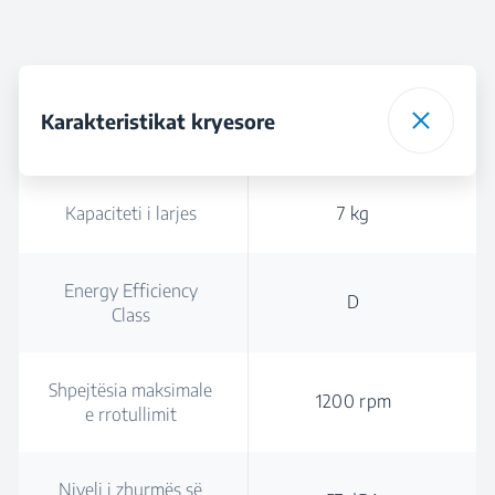
Karakteristikat kryesore
Kapaciteti i larjes
7 kg
Energy Efficiency
D
Class
Shpejtësia maksimale
1200 rpm
e rrotullimit
Niveli i zhurmës së