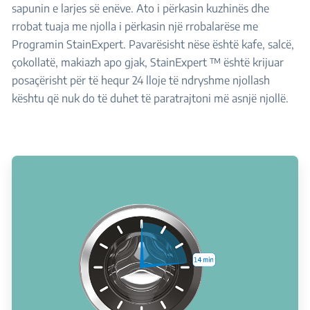
sapunin e larjes së enëve. Ato i përkasin kuzhinës dhe
rrobat tuaja me njolla i përkasin një rrobalarëse me
Programin StainExpert. Pavarësisht nëse është kafe, salcë,
çokollatë, makiazh apo gjak, StainExpert ™ është krijuar
posaçërisht për të hequr 24 lloje të ndryshme njollash
kështu që nuk do të duhet të paratrajtoni më asnjë njollë.