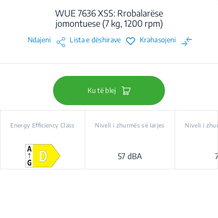
WUE 7636 XSS: Rrobalarëse
jomontuese (7 kg, 1200 rpm)
Ndajeni
Lista e dëshirave
Krahasojeni
Ku të blej
Energy Efficiency Class
Niveli i zhurmës së larjes
Niveli i zhu
57 dBA