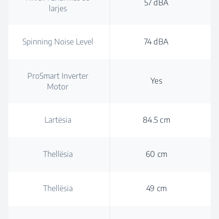
57 dBA
larjes
Spinning Noise Level
74 dBA
ProSmart Inverter
Yes
Motor
Lartësia
84.5 cm
Thellësia
60 cm
Thellësia
49 cm