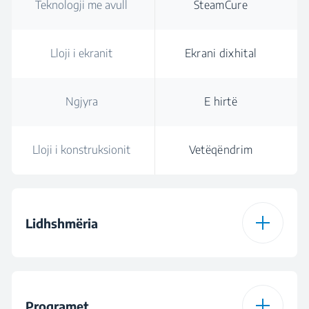
Teknologji me avull
SteamCure
Lloji i ekranit
Ekrani dixhital
Ngjyra
E hirtë
Lloji i konstruksionit
Vetëqëndrim
Lidhshmëria
Lloji i lidhjes
Bluetooth
HomeWhiz®
Programet