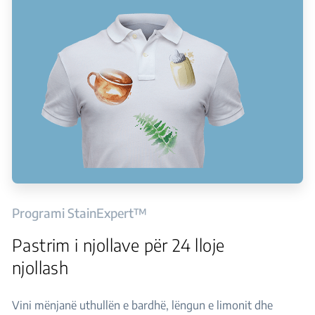
Programi StainExpert™
Pastrim i njollave për 24 lloje
njollash
Vini mënjanë uthullën e bardhë, lëngun e limonit dhe