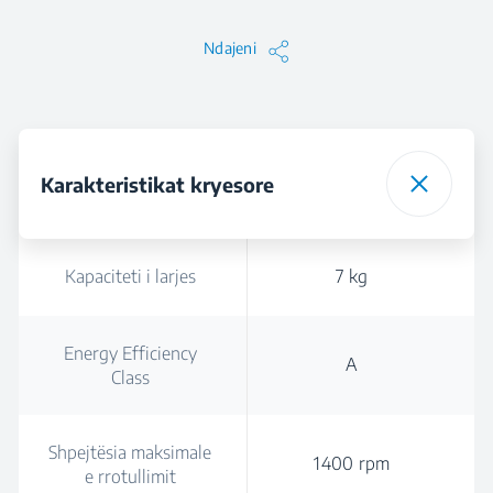
Ndajeni
Karakteristikat kryesore
Kapaciteti i larjes
7 kg
Energy Efficiency
A
Class
Shpejtësia maksimale
1400 rpm
e rrotullimit