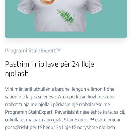
Programi StainExpert™
Pastrim i njollave për 24 lloje
njollash
Vini mënjanë uthullën e bardhë, lëngun e limonit dhe
sapunin e larjes së enëve. Ato i përkasin kuzhinës dhe
rrobat tuaja me njolla i përkasin një rrobalarëse me
Programin StainExpert. Pavarësisht nëse është kafe, salcë,
çokollatë, makiazh apo gjak, StainExpert ™ është krijuar
posaçërisht për të hequr 24 lloje të ndryshme njollash