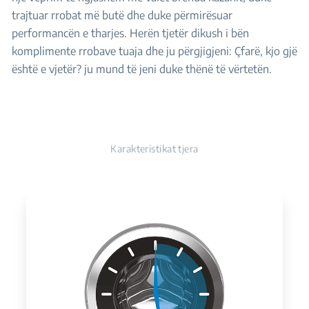
trajtuar rrobat më butë dhe duke përmirësuar
performancën e tharjes. Herën tjetër dikush i bën
komplimente rrobave tuaja dhe ju përgjigjeni: Çfarë, kjo gjë
është e vjetër? ju mund të jeni duke thënë të vërtetën.
Karakteristikat tjera