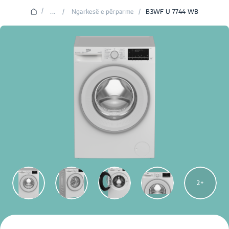
/
...
/
Ngarkesë e përparme
/
B3WF U 7744 WB
2