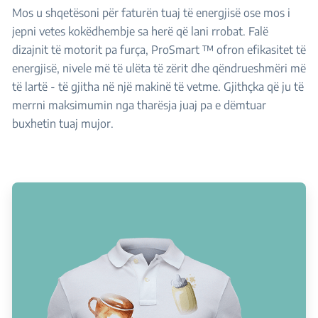
Mos u shqetësoni për faturën tuaj të energjisë ose mos i
jepni vetes kokëdhembje sa herë që lani rrobat. Falë
dizajnit të motorit pa furça, ProSmart ™ ofron efikasitet të
energjisë, nivele më të ulëta të zërit dhe qëndrueshmëri më
të lartë - të gjitha në një makinë të vetme. Gjithçka që ju të
merrni maksimumin nga tharësja juaj pa e dëmtuar
buxhetin tuaj mujor.