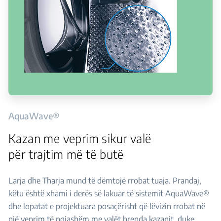
AquaWave®
Kazan me veprim sikur valë
për trajtim më të butë
Larja dhe Tharja mund të dëmtojë rrobat tuaja. Prandaj,
këtu është xhami i derës së lakuar të sistemit AquaWave®
dhe lopatat e projektuara posaçërisht që lëvizin rrobat në
një veprim të ngjashëm me valët brenda kazanit, duke