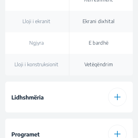
Lloji i ekranit
Ekrani dixhital
Ngjyra
E bardhë
Lloji i konstruksionit
Vetëqëndrim
Lidhshmëria
Lloji i lidhjes
Bluetooth
HomeWhiz®
Programet