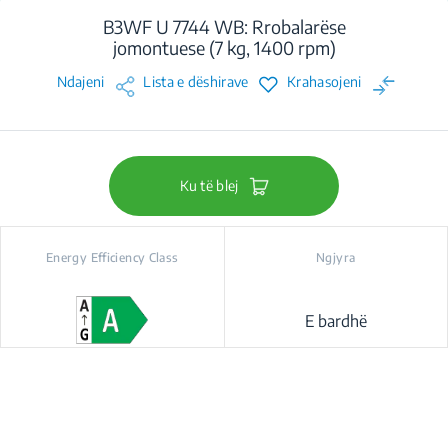
B3WF U 7744 WB: Rrobalarëse
jomontuese (7 kg, 1400 rpm)
Ndajeni
Lista e dëshirave
Krahasojeni
Ku të blej
Energy Efficiency Class
Ngjyra
E bardhë