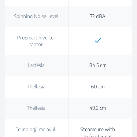
Spinning Noise Level
72 dBA
ProSmart Inverter
Motor
Lartësia
84.5 cm
Thellësia
60 cm
Thellësia
49.6 cm
Teknologji me avull
Steamcure with
Refreshment