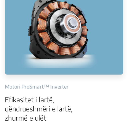
Motori ProSmart™ Inverter
Efikasitet i lartë,
qëndrueshmëri e lartë,
zhurmë e ulët