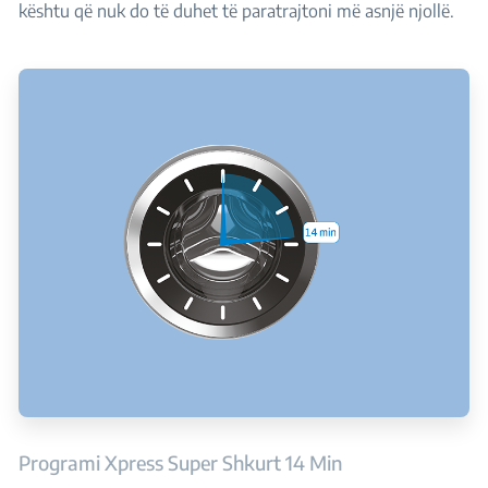
kështu që nuk do të duhet të paratrajtoni më asnjë njollë.
Programi Xpress Super Shkurt 14 Min