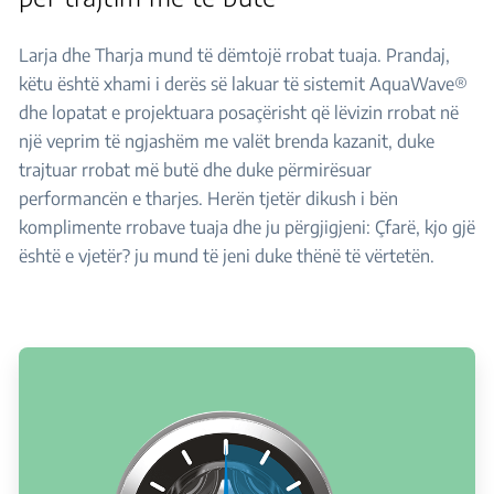
Larja dhe Tharja mund të dëmtojë rrobat tuaja. Prandaj,
këtu është xhami i derës së lakuar të sistemit AquaWave®
dhe lopatat e projektuara posaçërisht që lëvizin rrobat në
një veprim të ngjashëm me valët brenda kazanit, duke
trajtuar rrobat më butë dhe duke përmirësuar
performancën e tharjes. Herën tjetër dikush i bën
komplimente rrobave tuaja dhe ju përgjigjeni: Çfarë, kjo gjë
është e vjetër? ju mund të jeni duke thënë të vërtetën.