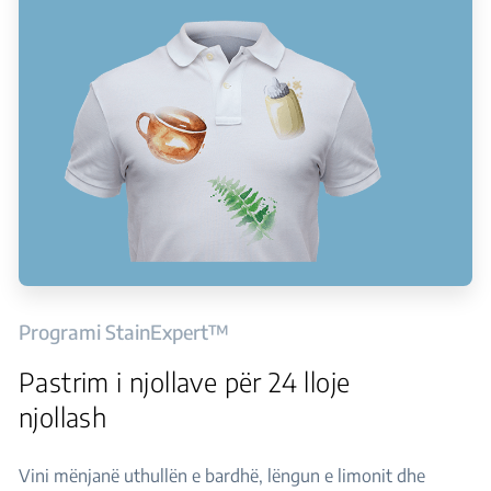
Programi StainExpert™
Pastrim i njollave për 24 lloje
njollash
Vini mënjanë uthullën e bardhë, lëngun e limonit dhe