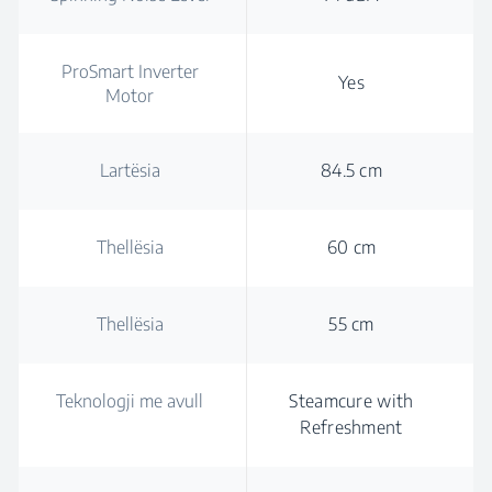
ProSmart Inverter
Yes
Motor
Lartësia
84.5 cm
Thellësia
60 cm
Thellësia
55 cm
Teknologji me avull
Steamcure with
Refreshment