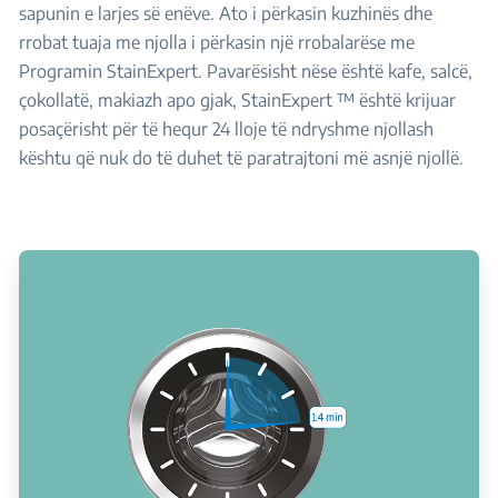
sapunin e larjes së enëve. Ato i përkasin kuzhinës dhe
rrobat tuaja me njolla i përkasin një rrobalarëse me
Programin StainExpert. Pavarësisht nëse është kafe, salcë,
çokollatë, makiazh apo gjak, StainExpert ™ është krijuar
posaçërisht për të hequr 24 lloje të ndryshme njollash
kështu që nuk do të duhet të paratrajtoni më asnjë njollë.