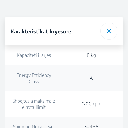
Karakteristikat kryesore
Kapaciteti i larjes
8 kg
Energy Efficiency
A
Class
Shpejtësia maksimale
1200 rpm
e rrotullimit
Spinning Noise Level
74 dBA