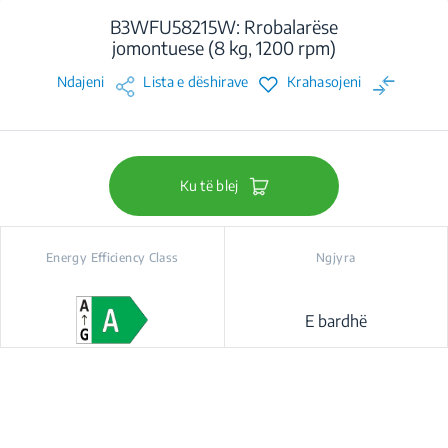
B3WFU58215W: Rrobalarëse
jomontuese (8 kg, 1200 rpm)
Ndajeni
Lista e dëshirave
Krahasojeni
Ku të blej
Energy Efficiency Class
Ngjyra
E bardhë