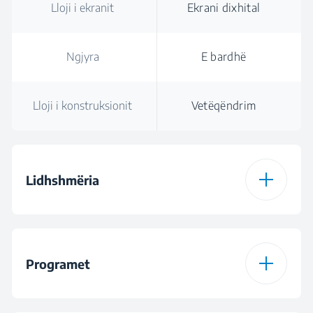
Lloji i ekranit
Ekrani dixhital
Ngjyra
E bardhë
Lloji i konstruksionit
Vetëqëndrim
Lidhshmëria
Lloji i lidhjes
Bluetooth
HomeWhiz®
Programet
Programi i shkarkimit
Programi Të përziera