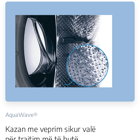
AquaWave®
Kazan me veprim sikur valë
për trajtim më të butë