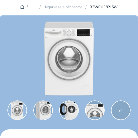
/
...
/
Ngarkesë e përparme
/
B3WFU58215W
2