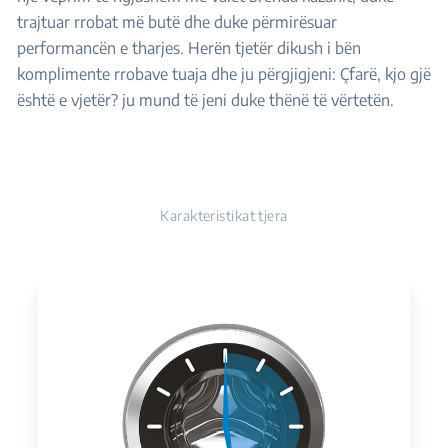
trajtuar rrobat më butë dhe duke përmirësuar
performancën e tharjes. Herën tjetër dikush i bën
komplimente rrobave tuaja dhe ju përgjigjeni: Çfarë, kjo gjë
është e vjetër? ju mund të jeni duke thënë të vërtetën.
Karakteristikat tjera