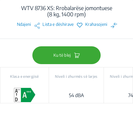
WTV 8736 XS: Rrobalarëse jomontuese
(8 kg, 1400 rpm)
Ndajeni
Lista e dëshirave
Krahasojeni
Ku të blej
Klasa e energjisë
Niveli i zhurmës së larjes
Niveli i zhur
54 dBA
7