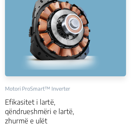
Motori ProSmart™ Inverter
Efikasitet i lartë,
qëndrueshmëri e lartë,
zhurmë e ulët