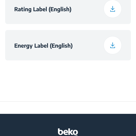
Rating Label (English)
Programi 14
Programi Veshje të
poshtme
Energy Label (English)
Programi 15
Programi Këmisha