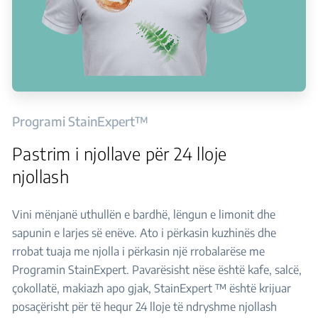
Programi StainExpert™
Pastrim i njollave për 24 lloje
njollash
Vini mënjanë uthullën e bardhë, lëngun e limonit dhe
sapunin e larjes së enëve. Ato i përkasin kuzhinës dhe
rrobat tuaja me njolla i përkasin një rrobalarëse me
Programin StainExpert. Pavarësisht nëse është kafe, salcë,
çokollatë, makiazh apo gjak, StainExpert ™ është krijuar
posaçërisht për të hequr 24 lloje të ndryshme njollash