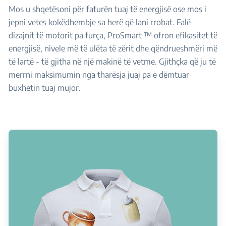
Mos u shqetësoni për faturën tuaj të energjisë ose mos i
jepni vetes kokëdhembje sa herë që lani rrobat. Falë
dizajnit të motorit pa furça, ProSmart ™ ofron efikasitet të
energjisë, nivele më të ulëta të zërit dhe qëndrueshmëri më
të lartë - të gjitha në një makinë të vetme. Gjithçka që ju të
merrni maksimumin nga tharësja juaj pa e dëmtuar
buxhetin tuaj mujor.