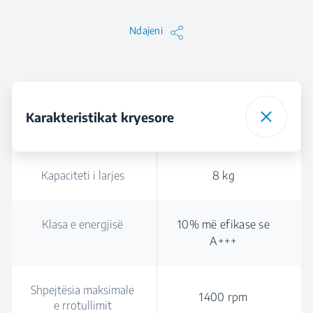
Ndajeni
Karakteristikat kryesore
Kapaciteti i larjes
8 kg
Klasa e energjisë
10% më efikase se
A+++
Shpejtësia maksimale
1400 rpm
e rrotullimit