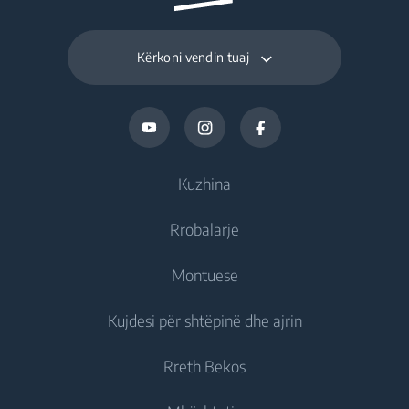
Kërkoni vendin tuaj
Kuzhina
Rrobalarje
Ftohje
Montuese
Frigoriferë
Rrobalarëse
Kujdesi për shtëpinë dhe ajrin
Frizë
Rrobalarëse jomontuese
Ftohje
Frigorifer të kombinuar
Rreth Bekos
Rrobalarëse montuese
Frigoriferë montues
Kujdesi për ajrin
Frigoriferë montues
Rrobalarëse Tharëse
Frizë montues