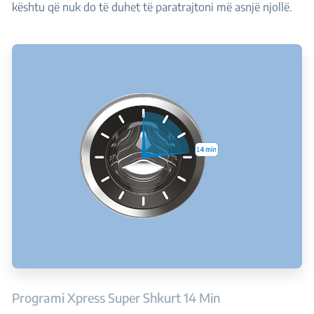
kështu që nuk do të duhet të paratrajtoni më asnjë njollë.
Programi Xpress Super Shkurt 14 Min