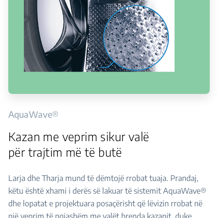
AquaWave®
Kazan me veprim sikur valë
për trajtim më të butë
Larja dhe Tharja mund të dëmtojë rrobat tuaja. Prandaj,
këtu është xhami i derës së lakuar të sistemit AquaWave®
dhe lopatat e projektuara posaçërisht që lëvizin rrobat në
një veprim të ngjashëm me valët brenda kazanit, duke