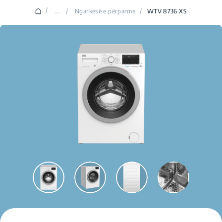
/
...
/
Ngarkesë e përparme
/
WTV 8736 XS