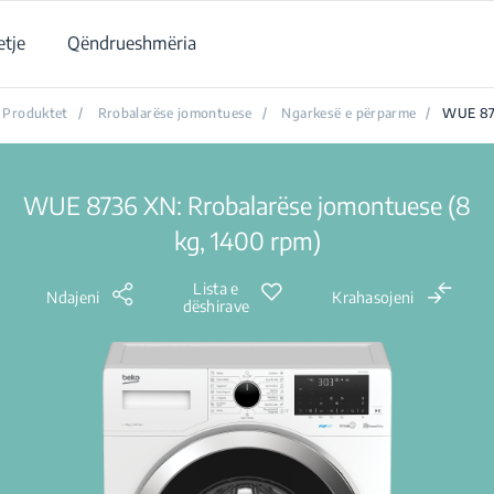
tje
Qëndrueshmëria
Produktet
/
Rrobalarëse jomontuese
/
Ngarkesë e përparme
/
WUE 87
WUE 8736 XN: Rrobalarëse jomontuese (8
kg, 1400 rpm)
Lista e
Ndajeni
Krahasojeni
dëshirave