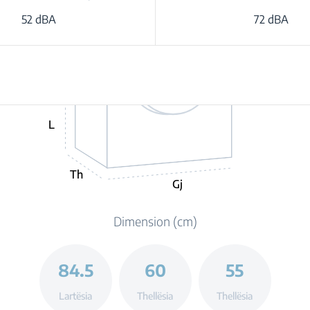
52 dBA
72 dBA
L
Th
Gj
Dimension (cm)
84.5
60
55
Lartësia
Thellësia
Thellësia