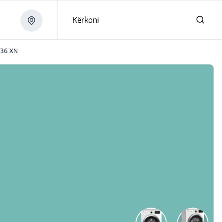
Kërkoni
36 XN