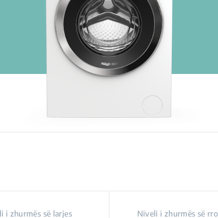
i i zhurmës së larjes
Niveli i zhurmës së rro