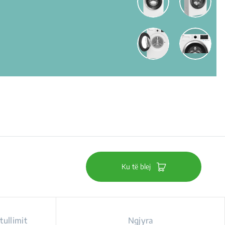
Ku të blej
tullimit
Ngjyra