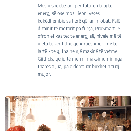
Mos u shqetësoni për faturën tuaj të
energjisë ose mos i jepni vetes
kokëdhembje sa herë që lani rrobat. Falë
dizajnit të motorit pa furça, ProSmart ™
ofron efikasitet të energjisë, nivele më të
ulëta të zërit dhe qëndrueshmëri më të
lartë - të gjitha në një makinë të vetme.
Gjithçka që ju të merrni maksimumin nga
tharësja juaj pa e dëmtuar buxhetin tuaj
mujor.