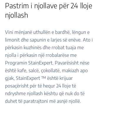
Pastrim i njollave për 24 lloje
njollash
Vini mënjanë uthullën e bardhë, lëngun e
limonit dhe sapunin e larjes së enëve. Ato i
përkasin kuzhinës dhe rrobat tuaja me
njolla i përkasin një rrobalarëse me
Programin StainExpert. Pavarësisht nëse
është kafe, salcë, çokollatë, makiazh apo
gjak, StainExpert ™ është krijuar
posaçërisht për të hequr 24 lloje të
ndryshme njollash kështu që nuk do të
duhet të paratrajtoni më asnjë njollë.