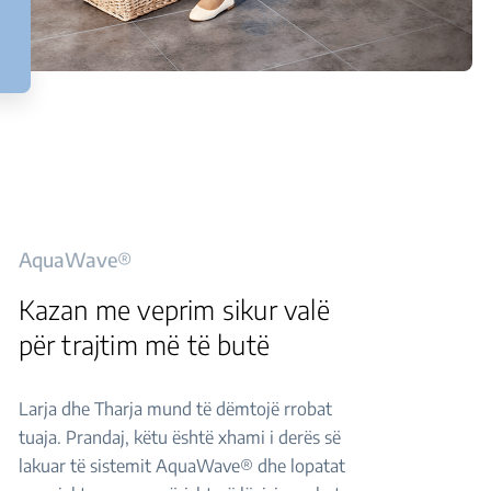
AquaWave®
Kazan me veprim sikur valë
për trajtim më të butë
Larja dhe Tharja mund të dëmtojë rrobat
tuaja. Prandaj, këtu është xhami i derës së
lakuar të sistemit AquaWave® dhe lopatat