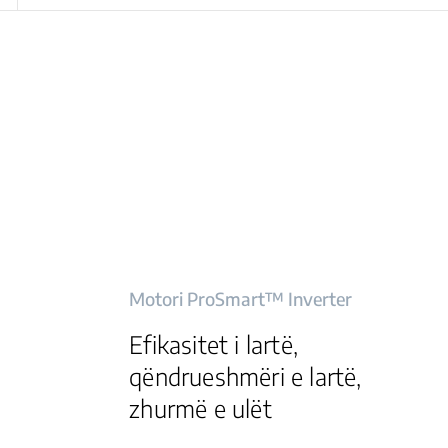
Motori ProSmart™ Inverter
Efikasitet i lartë,
qëndrueshmëri e lartë,
zhurmë e ulët