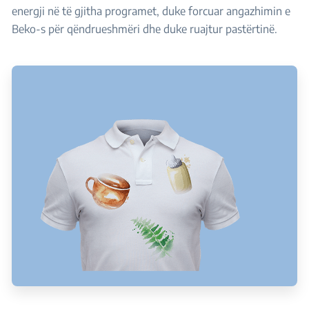
energji në të gjitha programet, duke forcuar angazhimin e
Beko-s për qëndrueshmëri dhe duke ruajtur pastërtinë.