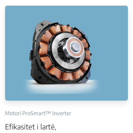
Motori ProSmart™ Inverter
Efikasitet i lartë,