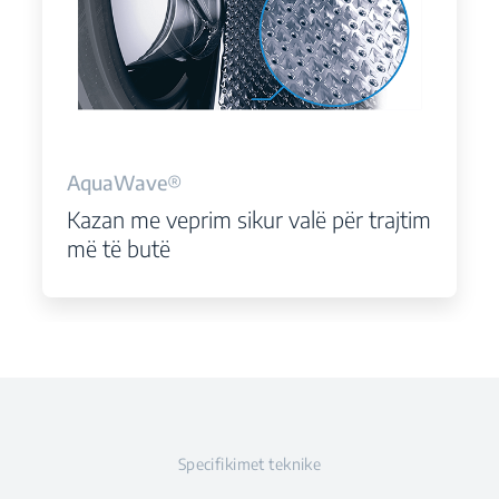
AquaWave®
Kazan me veprim sikur valë për trajtim
më të butë
Specifikimet teknike