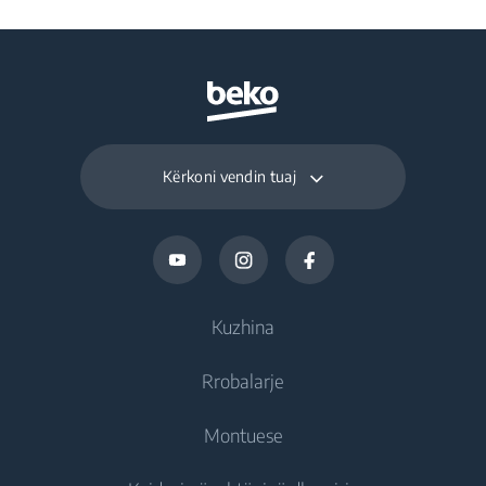
Kërkoni vendin tuaj
Kuzhina
Rrobalarje
Ftohje
Montuese
Frigoriferë
Rrobalarëse
Frizë