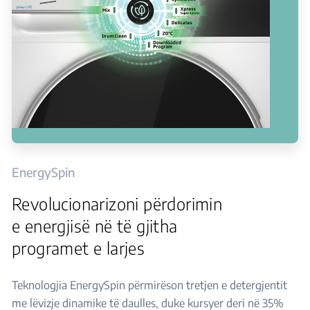
EnergySpin
Revolucionarizoni përdorimin
e energjisë në të gjitha
programet e larjes
Teknologjia EnergySpin përmirëson tretjen e detergjentit
me lëvizje dinamike të daulles, duke kursyer deri në 35%