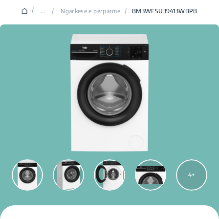
/
...
/
Ngarkesë e përparme
/
BM3WFSU39413WBPB
4