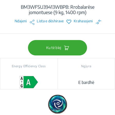
BM3WFSU39413WBPB: Rrobalarëse
jomontuese (9 kg, 1400 rpm)
Ndajeni
Lista e dëshirave
Krahasojeni
Ku të blej
Energy Efficiency Class
Ngjyra
E bardhë