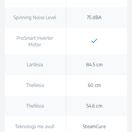
Spinning Noise Level
75 dBA
ProSmart Inverter
Motor
Lartësia
84.5 cm
Thellësia
60 cm
Thellësia
54.6 cm
Teknologji me avull
SteamCure