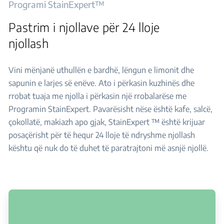
Programi StainExpert™
Pastrim i njollave për 24 lloje
njollash
Vini mënjanë uthullën e bardhë, lëngun e limonit dhe
sapunin e larjes së enëve. Ato i përkasin kuzhinës dhe
rrobat tuaja me njolla i përkasin një rrobalarëse me
Programin StainExpert. Pavarësisht nëse është kafe, salcë,
çokollatë, makiazh apo gjak, StainExpert ™ është krijuar
posaçërisht për të hequr 24 lloje të ndryshme njollash
kështu që nuk do të duhet të paratrajtoni më asnjë njollë.