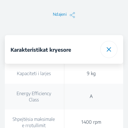
Ndajeni
Karakteristikat kryesore
Kapaciteti i larjes
9 kg
Energy Efficiency
A
Class
Shpejtësia maksimale
1400 rpm
e rrotullimit