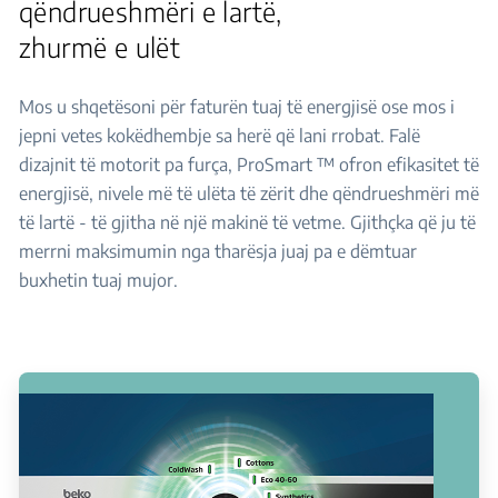
qëndrueshmëri e lartë,
zhurmë e ulët
Mos u shqetësoni për faturën tuaj të energjisë ose mos i
jepni vetes kokëdhembje sa herë që lani rrobat. Falë
dizajnit të motorit pa furça, ProSmart ™ ofron efikasitet të
energjisë, nivele më të ulëta të zërit dhe qëndrueshmëri më
të lartë - të gjitha në një makinë të vetme. Gjithçka që ju të
merrni maksimumin nga tharësja juaj pa e dëmtuar
buxhetin tuaj mujor.