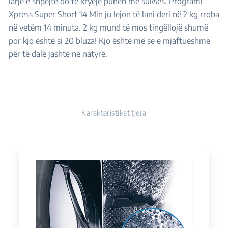
larje e shpejtë do të kryejë punën me sukses. Programi
Xpress Super Short 14 Min ju lejon të lani deri në 2 kg rroba
në vetëm 14 minuta. 2 kg mund të mos tingëllojë shumë
por kjo është si 20 bluza! Kjo është më se e mjaftueshme
për të dalë jashtë në natyrë.
Karakteristikat tjera