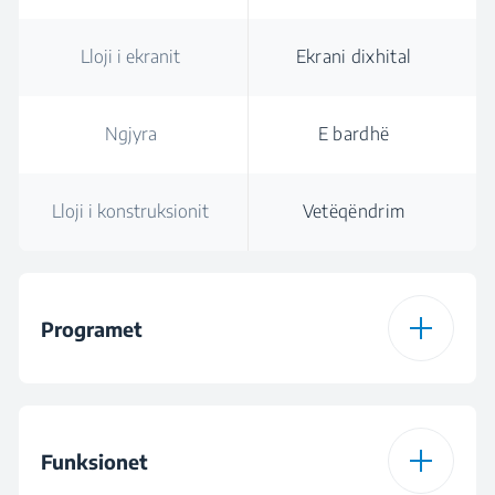
Lloji i ekranit
Ekrani dixhital
Ngjyra
E bardhë
Lloji i konstruksionit
Vetëqëndrim
Programet
Numri i programeve
15
Funksionet