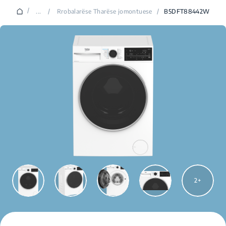
/
...
/
Rrobalarëse Tharëse jomontuese
/
B5DFT88442W
2