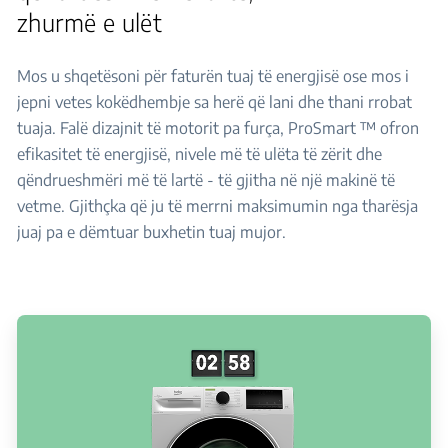
zhurmë e ulët
Mos u shqetësoni për faturën tuaj të energjisë ose mos i
jepni vetes kokëdhembje sa herë që lani dhe thani rrobat
tuaja. Falë dizajnit të motorit pa furça, ProSmart ™ ofron
efikasitet të energjisë, nivele më të ulëta të zërit dhe
qëndrueshmëri më të lartë - të gjitha në një makinë të
vetme. Gjithçka që ju të merrni maksimumin nga tharësja
juaj pa e dëmtuar buxhetin tuaj mujor.