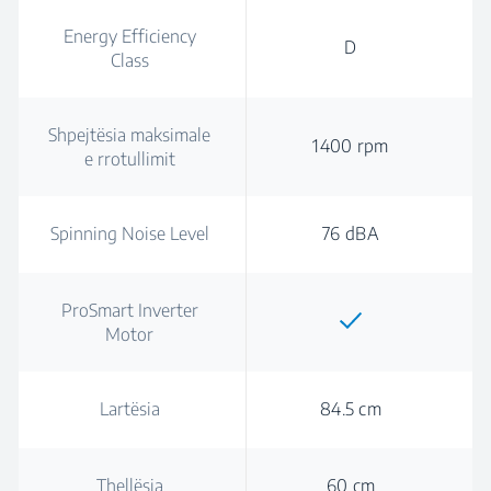
Energy Efficiency
D
Class
Shpejtësia maksimale
1400 rpm
e rrotullimit
Spinning Noise Level
76 dBA
ProSmart Inverter
Motor
Lartësia
84.5 cm
Thellësia
60 cm