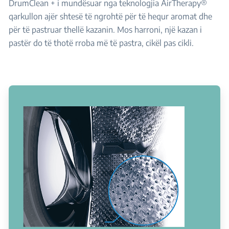
DrumClean + i mundësuar nga teknologjia AirTherapy®
qarkullon ajër shtesë të ngrohtë për të hequr aromat dhe
për të pastruar thellë kazanin. Mos harroni, një kazan i
pastër do të thotë rroba më të pastra, cikël pas cikli.