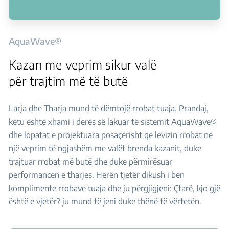
AquaWave®
Kazan me veprim sikur valë
për trajtim më të butë
Larja dhe Tharja mund të dëmtojë rrobat tuaja. Prandaj,
këtu është xhami i derës së lakuar të sistemit AquaWave®
dhe lopatat e projektuara posaçërisht që lëvizin rrobat në
një veprim të ngjashëm me valët brenda kazanit, duke
trajtuar rrobat më butë dhe duke përmirësuar
performancën e tharjes. Herën tjetër dikush i bën
komplimente rrobave tuaja dhe ju përgjigjeni: Çfarë, kjo gjë
është e vjetër? ju mund të jeni duke thënë të vërtetën.