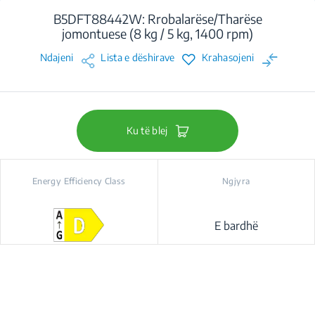
B5DFT88442W: Rrobalarëse/Tharëse
jomontuese (8 kg / 5 kg, 1400 rpm)
Ndajeni
Lista e dëshirave
Krahasojeni
Ku të blej
Energy Efficiency Class
Ngjyra
E bardhë