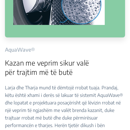
AquaWave®
Kazan me veprim sikur valë
për trajtim më të butë
Larja dhe Tharja mund të dëmtojë rrobat tuaja. Prandaj,
këtu është xhami i derës së lakuar të sistemit AquaWave®
dhe lopatat e projektuara posaçërisht që lëvizin rrobat në
një veprim të ngjashëm me valët brenda kazanit, duke
trajtuar rrobat më butë dhe duke përmirësuar
performancën e tharjes. Herën tjetër dikush i bën