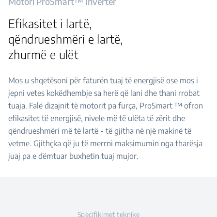
Motori ProSmart™ Inverter
Efikasitet i lartë,
qëndrueshmëri e lartë,
zhurmë e ulët
Mos u shqetësoni për faturën tuaj të energjisë ose mos i
jepni vetes kokëdhembje sa herë që lani dhe thani rrobat
tuaja. Falë dizajnit të motorit pa furça, ProSmart ™ ofron
efikasitet të energjisë, nivele më të ulëta të zërit dhe
qëndrueshmëri më të lartë - të gjitha në një makinë të
vetme. Gjithçka që ju të merrni maksimumin nga tharësja
juaj pa e dëmtuar buxhetin tuaj mujor.
Specifikimet teknike