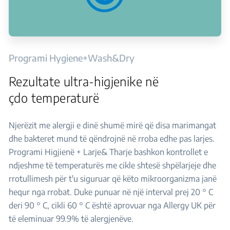
Programi Hygiene+Wash&Dry
Rezultate ultra-higjenike në
çdo temperaturë
Njerëzit me alergji e dinë shumë mirë që disa marimangat
dhe bakteret mund të qëndrojnë në rroba edhe pas larjes.
Programi Higjienë + Larje& Tharje bashkon kontrollet e
ndjeshme të temperaturës me cikle shtesë shpëlarjeje dhe
rrotullimesh për t'u siguruar që këto mikroorganizma janë
hequr nga rrobat. Duke punuar në një interval prej 20 ° C
deri 90 ° C, cikli 60 ° C është aprovuar nga Allergy UK për
të eleminuar 99.9% të alergjenëve.