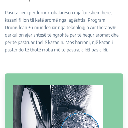
Pasi ta keni përdorur rrobalarësen mjaftueshëm herë,
kazani fillon të ketë aromë nga lagështia. Programi
DrumClean + i mundësuar nga teknologjia AirTherapy®
qarkullon ajër shtesë të ngrohtë për të hequr aromat dhe
për të pastruar thellë kazanin. Mos harroni, një kazan i
pastër do të thotë rroba më të pastra, cikël pas cikli.