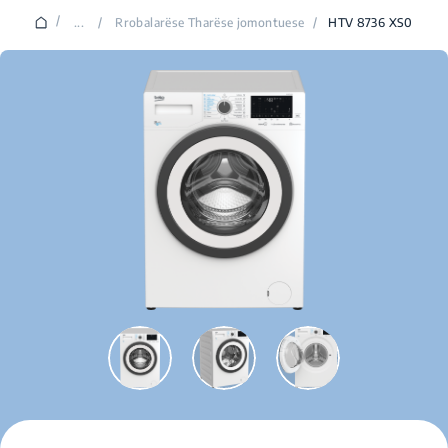
/
...
/
Rrobalarëse Tharëse jomontuese
/
HTV 8736 XS0