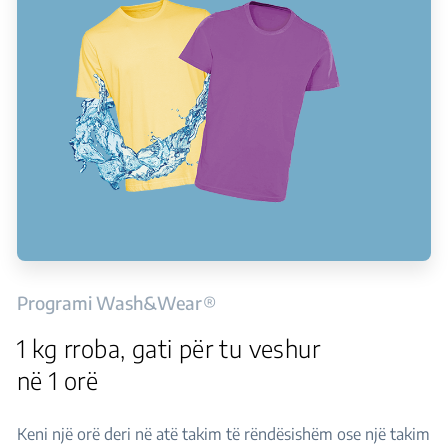
Programi Wash&Wear®
1 kg rroba, gati për tu veshur
në 1 orë
Keni një orë deri në atë takim të rëndësishëm ose një takim