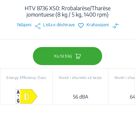
HTV 8736 XS0: Rrobalarëse/Tharëse
jomontuese (8 kg / 5 kg, 1400 rpm)
Ndajeni
Lista e dëshirave
Krahasojeni
Ku të blej
Energy Efficiency Class
Niveli i zhurmës së larjes
Niveli i zhu
56 dBA
64