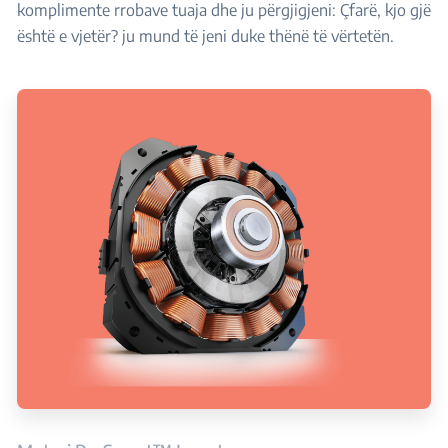
komplimente rrobave tuaja dhe ju përgjigjeni: Çfarë, kjo gjë
është e vjetër? ju mund të jeni duke thënë të vërtetën.