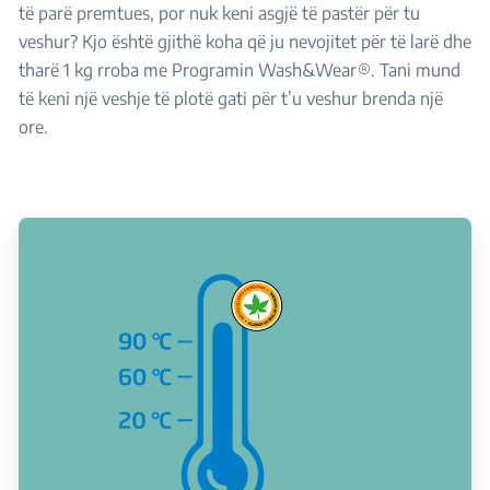
të parë premtues, por nuk keni asgjë të pastër për tu
veshur? Kjo është gjithë koha që ju nevojitet për të larë dhe
tharë 1 kg rroba me Programin Wash&Wear®. Tani mund
të keni një veshje të plotë gati për t’u veshur brenda një
ore.