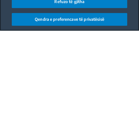
Refuzo të gjitha
Qendra e preferencave të privatësisë
Ndajeni
Main content starts here