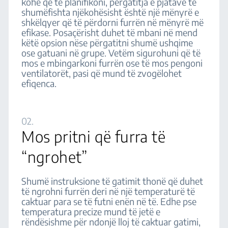
kohë që të planifikoni, përgatitja e pjatave të
shumëfishta njëkohësisht është një mënyrë e
shkëlqyer që të përdorni furrën në mënyrë më
efikase. Posaçërisht duhet të mbani në mend
këtë opsion nëse përgatitni shumë ushqime
ose gatuani në grupe. Vetëm sigurohuni që të
mos e mbingarkoni furrën ose të mos pengoni
ventilatorët, pasi që mund të zvogëlohet
efiqenca.
02.
Mos pritni që furra të
“ngrohet”
Shumë instruksione të gatimit thonë që duhet
të ngrohni furrën deri në një temperaturë të
caktuar para se të futni enën në të. Edhe pse
temperatura precize mund të jetë e
rëndësishme për ndonjë lloj të caktuar gatimi,