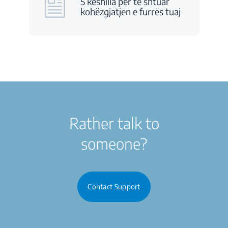
5 këshilla për të shtuar
kohëzgjatjen e furrës tuaj
Rather talk to
someone?
Contact Support