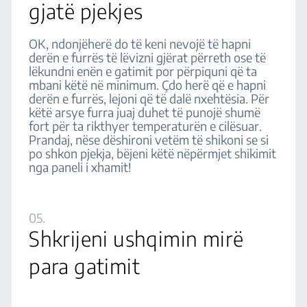
gjatë pjekjes
OK, ndonjëherë do të keni nevojë të hapni
derën e furrës të lëvizni gjërat përreth ose të
lëkundni enën e gatimit por përpiquni që ta
mbani këtë në minimum. Çdo herë që e hapni
derën e furrës, lejoni që të dalë nxehtësia. Për
këtë arsye furra juaj duhet të punojë shumë
fort për ta rikthyer temperaturën e cilësuar.
Prandaj, nëse dëshironi vetëm të shikoni se si
po shkon pjekja, bëjeni këtë nëpërmjet shikimit
nga paneli i xhamit!
05.
Shkrijeni ushqimin mirë
para gatimit