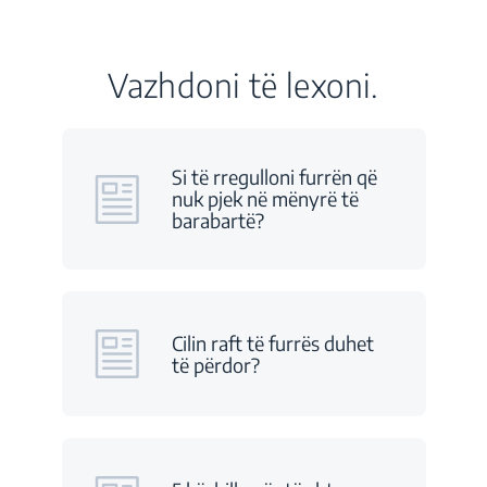
Vazhdoni të lexoni.
Si të rregulloni furrën që
nuk pjek në mënyrë të
barabartë?
Cilin raft të furrës duhet
të përdor?