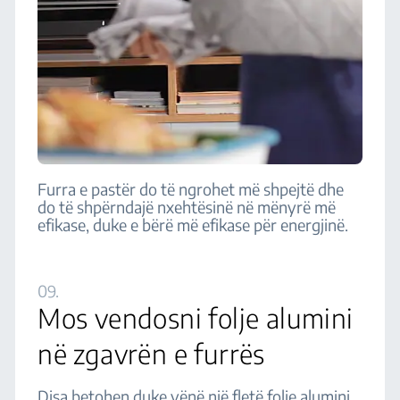
Furra e pastër do të ngrohet më shpejtë dhe
do të shpërndajë nxehtësinë në mënyrë më
efikase, duke e bërë më efikase për energjinë.
09.
Mos vendosni folje alumini
në zgavrën e furrës
Disa betohen duke vënë një fletë folje alumini