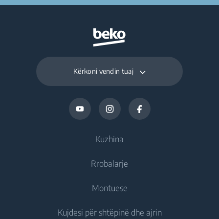
Kërkoni vendin tuaj
Kuzhina
Rrobalarje
Ftohje
Montuese
Frigoriferë
Rrobalarëse
Kujdesi për shtëpinë dhe ajrin
Frizë
Rrobalarëse jomontuese