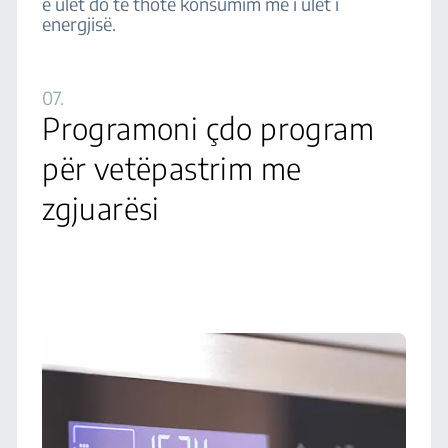
e ulët do të thotë konsumim më i ulët i
energjisë.
07.
Programoni çdo program
për vetëpastrim me
zgjuarësi