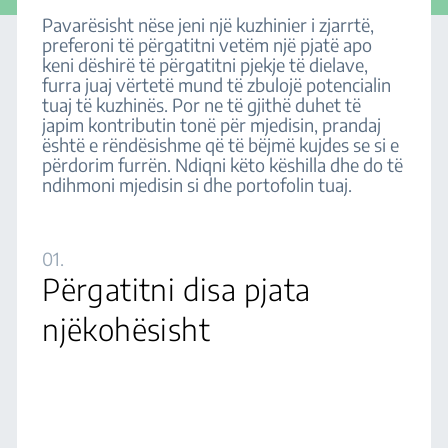
Pavarësisht nëse jeni një kuzhinier i zjarrtë,
preferoni të përgatitni vetëm një pjatë apo
keni dëshirë të përgatitni pjekje të dielave,
furra juaj vërtetë mund të zbulojë potencialin
tuaj të kuzhinës. Por ne të gjithë duhet të
japim kontributin tonë për mjedisin, prandaj
është e rëndësishme që të bëjmë kujdes se si e
përdorim furrën. Ndiqni këto këshilla dhe do të
ndihmoni mjedisin si dhe portofolin tuaj.
01.
Përgatitni disa pjata
njëkohësisht