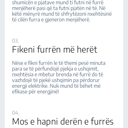
shumicën e pjatave mund ti futni në furrë
menjëherë pasi që ta futni pjatën në të. Në
këtë mënyrë mund të shfrytëzoni nxehtësinë
të cilën furra e gjeneron menjëherë.
03.
Fikeni furrën më herët
Nëse e fikni furrën le të themi pesë minuta
para se të përfundojë pjekja e ushqimit,
nxehtësia e mbetur brenda në furrë do të
vazhdojë të pjekë ushqimin pa përdorur
energji elektrike. Nuk mund të bëhet më
efikase për energjinë!
04.
Mos e hapni derën e furrës