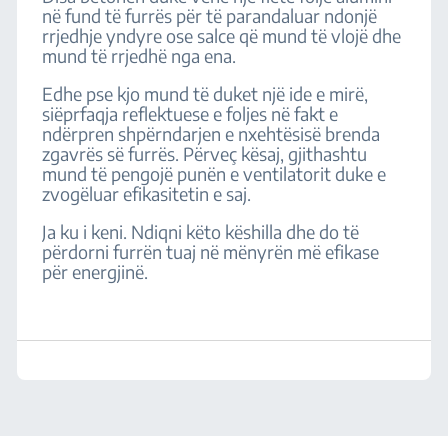
në fund të furrës për të parandaluar ndonjë
rrjedhje yndyre ose salce që mund të vlojë dhe
mund të rrjedhë nga ena.
Edhe pse kjo mund të duket një ide e mirë,
siëprfaqja reflektuese e foljes në fakt e
ndërpren shpërndarjen e nxehtësisë brenda
zgavrës së furrës. Përveç kësaj, gjithashtu
mund të pengojë punën e ventilatorit duke e
zvogëluar efikasitetin e saj.
Ja ku i keni. Ndiqni këto këshilla dhe do të
përdorni furrën tuaj në mënyrën më efikase
për energjinë.