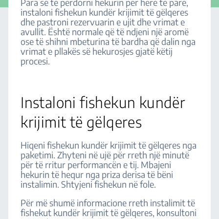
Para se të përdorni hekurin për herë të parë,
instaloni fishekun kundër krijimit të gëlqeres
dhe pastroni rezervuarin e ujit dhe vrimat e
avullit. Është normale që të ndjeni një aromë
ose të shihni mbeturina të bardha që dalin nga
vrimat e pllakës së hekurosjes gjatë këtij
procesi.
Instaloni fishekun kundër
krijimit të gëlqeres
Hiqeni fishekun kundër krijimit të gëlqeres nga
paketimi. Zhyteni në ujë për rreth një minutë
për të rritur performancën e tij. Mbajeni
hekurin të hequr nga priza derisa të bëni
instalimin. Shtyjeni fishekun në fole.
Për më shumë informacione rreth instalimit të
fishekut kundër krijimit të gëlqeres, konsultoni