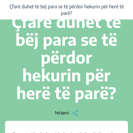
Çfarë duhet të bëj para se të përdor hekurin për herë të
/
...
/
Çfarë duhet të bëj para se të përdor hekurin për herë të parë?
1 min. Lexojeni
parë?
Çfarë duhet të
bëj para se të
përdor
hekurin për
herë të parë?
Ndajeni