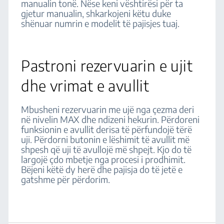
manualin tonë. Nëse keni vështirësi për ta
gjetur manualin, shkarkojeni këtu duke
shënuar numrin e modelit të pajisjes tuaj.
Pastroni rezervuarin e ujit
dhe vrimat e avullit
Mbusheni rezervuarin me ujë nga çezma deri
në nivelin MAX dhe ndizeni hekurin. Përdoreni
funksionin e avullit derisa të përfundojë tërë
uji. Përdorni butonin e lëshimit të avullit më
shpesh që uji të avullojë më shpejt. Kjo do të
largojë çdo mbetje nga procesi i prodhimit.
Bëjeni këtë dy herë dhe pajisja do të jetë e
gatshme për përdorim.