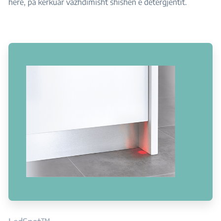
herë, pa kërkuar vazhdimisht shishen e detergjentit.