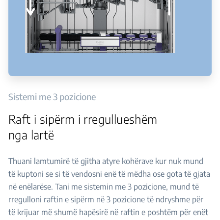
Sistemi me 3 pozicione
Raft i sipërm i rregullueshëm
nga lartë
Thuani lamtumirë të gjitha atyre kohërave kur nuk mund
të kuptoni se si të vendosni enë të mëdha ose gota të gjata
në enëlarëse. Tani me sistemin me 3 pozicione, mund të
rregulloni raftin e sipërm në 3 pozicione të ndryshme për
të krijuar më shumë hapësirë në raftin e poshtëm për enët