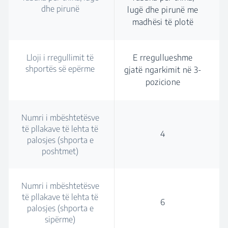
dhe pirunë
lugë dhe pirunë me
madhësi të plotë
Lloji i rregullimit të
E rregullueshme
shportës së epërme
gjatë ngarkimit në 3-
pozicione
Numri i mbështetësve
të pllakave të lehta të
4
palosjes (shporta e
poshtmet)
Numri i mbështetësve
të pllakave të lehta të
6
palosjes (shporta e
sipërme)