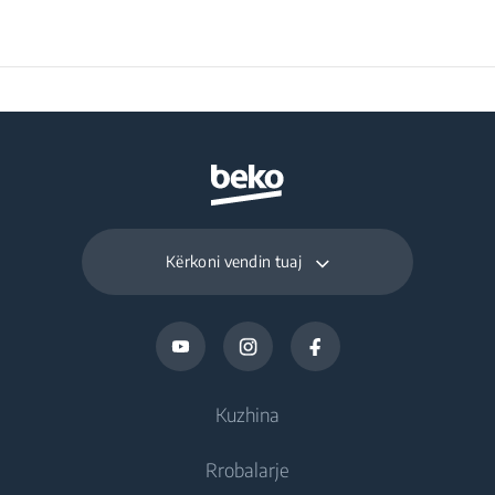
Kërkoni vendin tuaj
Kuzhina
Rrobalarje
Ftohje