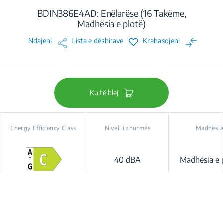
BDIN386E4AD: Enëlarëse (16 Takëme,
Madhësia e plotë)
Ndajeni
Lista e dëshirave
Krahasojeni
Ku të blej
Energy Efficiency Class
Niveli i zhurmës
Madhësia
40 dBA
Madhësia e 