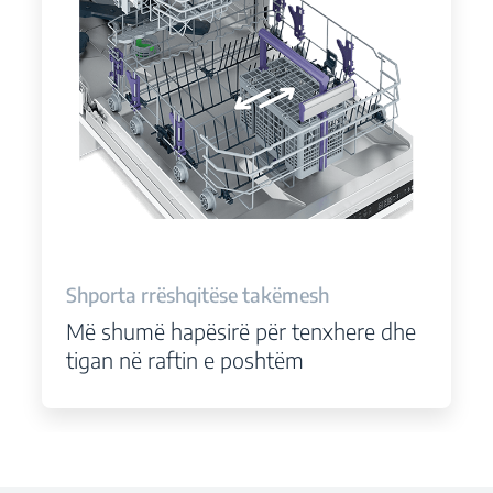
Shporta rrëshqitëse takëmesh
Më shumë hapësirë ​​për tenxhere dhe
tigan në raftin e poshtëm