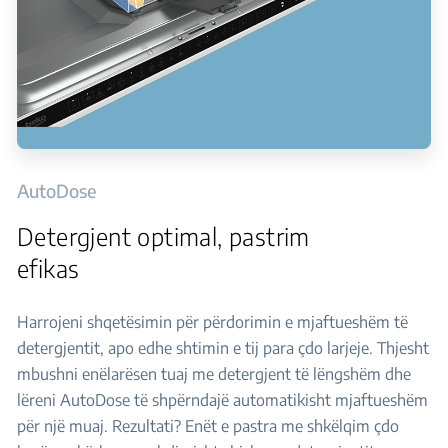
AutoDose
Detergjent optimal, pastrim
efikas
Harrojeni shqetësimin për përdorimin e mjaftueshëm të
detergjentit, apo edhe shtimin e tij para çdo larjeje. Thjesht
mbushni enëlarësen tuaj me detergjent të lëngshëm dhe
lëreni AutoDose të shpërndajë automatikisht mjaftueshëm
për një muaj. Rezultati? Enët e pastra me shkëlqim çdo