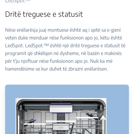
LedSpot™
Dritë treguese e statusit
Nëse enëlarësja juaj montuese është aq i qetë sa e gjeni
veten duke menduar nëse funksionon apo jo, këtu është
LedSpot. LedSpot ™ është një dritë treguese e statusit të
programit që shkëlqen në dysheme, në bazën e makinës
për t'ju njoftuar nëse funksionon apo jo. Nuk ka më
hamendësime se kur duhet të zbrazni enëlarësen.