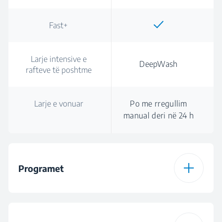
Fast+
Larje intensive e
DeepWash
rafteve të poshtme
Larje e vonuar
Po me rregullim
manual deri në 24 h
Programet
Numri i programeve
8