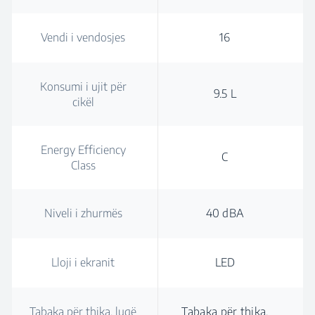
Vendi i vendosjes
16
Konsumi i ujit për
9.5 L
cikël
Energy Efficiency
C
Class
Niveli i zhurmës
40 dBA
Lloji i ekranit
LED
Tabaka për thika, lugë
Tabaka për thika,