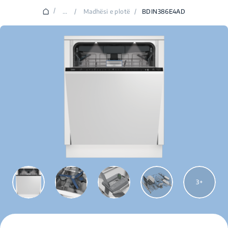
/
...
/
Madhësi e plotë
/
BDIN386E4AD
3