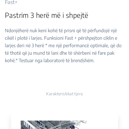
Fast+
Pastrim 3 herë më i shpejtë
Ndonjëherë nuk keni kohë të prisni që të përfundojë një
cikël i plotë i larjes. Funksioni Fast + përshpejton ciklin e
larjes deri në 3 herë * me një performancë optimale, që do
të thotë që ju mund të lani dhe të shërbeni në fare pak
kohë.* Testuar nga laboratorë të brendshëm.
Karakteristikat tjera