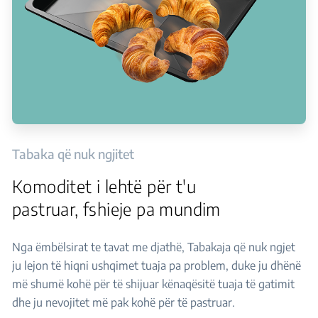
Tabaka që nuk ngjitet
Komoditet i lehtë për t'u
pastruar, fshieje pa mundim
Nga ëmbëlsirat te tavat me djathë, Tabakaja që nuk ngjet
ju lejon të hiqni ushqimet tuaja pa problem, duke ju dhënë
më shumë kohë për të shijuar kënaqësitë tuaja të gatimit
dhe ju nevojitet më pak kohë për të pastruar.