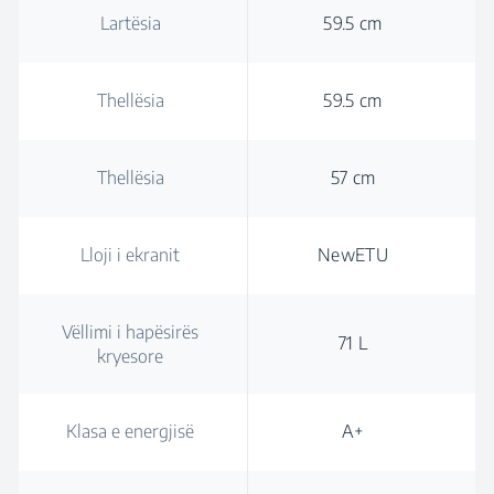
Lartësia
59.5 cm
Thellësia
59.5 cm
Thellësia
57 cm
Lloji i ekranit
NewETU
Vëllimi i hapësirës
71 L
kryesore
Klasa e energjisë
A+