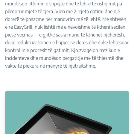
mundëson kthimin e shpejtë dhe të lehtë të ushqimit pa
përdorur mjete të tjera. Vjen me 2 rrjeta gatimi dhe një
dorezë të posaçme për manovrim më të lehtë. Me shtesën
e re EasyGrill, nuk është më e nevojshme të ktheni secilën
pjesë veçmas — e gjithë sasia mund të kthehet njëherësh,
duke reduktuar kohën e hapjes së derës dhe duke lehtësuar
kontrollin e procesit të gatimit. Kjo zvogëlon rrezikun e
incidenteve dhe mundëson përgatitje më të thjeshtë dhe
vakte të pjekura në mënyrë të njëtrajtshme.