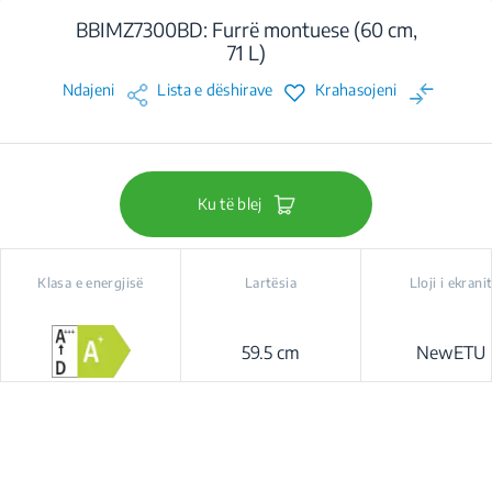
BBIMZ7300BD: Furrë montuese (60 cm,
71 L)
Ndajeni
Lista e dëshirave
Krahasojeni
Ku të blej
Klasa e energjisë
Lartësia
Lloji i ekrani
59.5 cm
NewETU