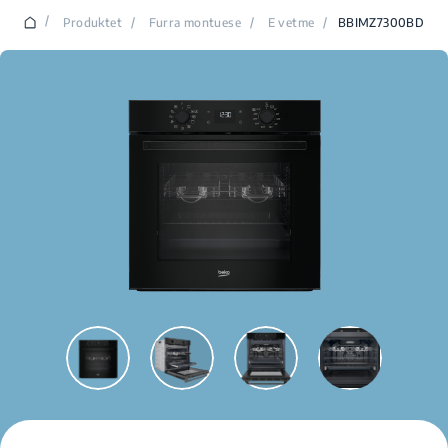
/
Produktet
/
Furra montuese
/
E vetme
/
BBIMZ7300BD