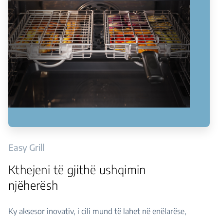
Easy Grill
Kthejeni të gjithë ushqimin
njëherësh
Ky aksesor inovativ, i cili mund të lahet në enëlarëse,