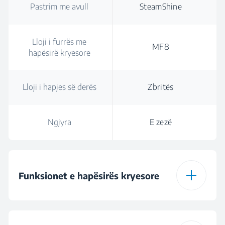
Pastrim me avull
SteamShine
Lloji i furrës me
MF8
hapësirë kryesore
Lloji i hapjes së derës
Zbritës
Ngjyra
E zezë
Funksionet e hapësirës kryesore
Lloji i furrës me
MF8