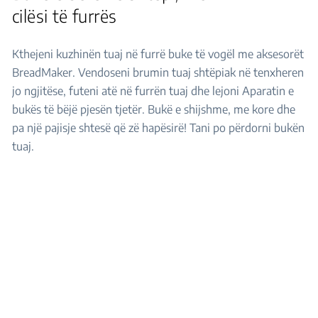
cilësi të furrës
Kthejeni kuzhinën tuaj në furrë buke të vogël me aksesorët
BreadMaker. Vendoseni brumin tuaj shtëpiak në tenxheren
jo ngjitëse, futeni atë në furrën tuaj dhe lejoni Aparatin e
bukës të bëjë pjesën tjetër. Bukë e shijshme, me kore dhe
pa një pajisje shtesë që zë hapësirë! Tani po përdorni bukën
tuaj.