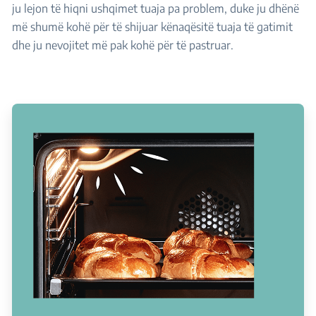
ju lejon të hiqni ushqimet tuaja pa problem, duke ju dhënë
më shumë kohë për të shijuar kënaqësitë tuaja të gatimit
dhe ju nevojitet më pak kohë për të pastruar.