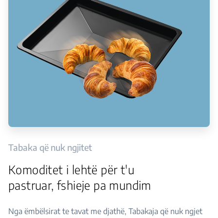
Tabaka që nuk ngjitet
Komoditet i lehtë për t'u
pastruar, fshieje pa mundim
Nga ëmbëlsirat te tavat me djathë, Tabakaja që nuk ngjet