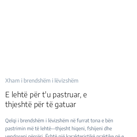
Xham i brendshëm i lëvizshëm
E lehtë për t'u pastruar, e
thjeshtë për të gatuar
Qelqi i brendshëm i lëvizshëm në furrat tona e bën
pastrimin më të lehtë—thjesht hiqeni, fshijeni dhe
vendoseni përsëri. Është një karakteristikë praktike që e