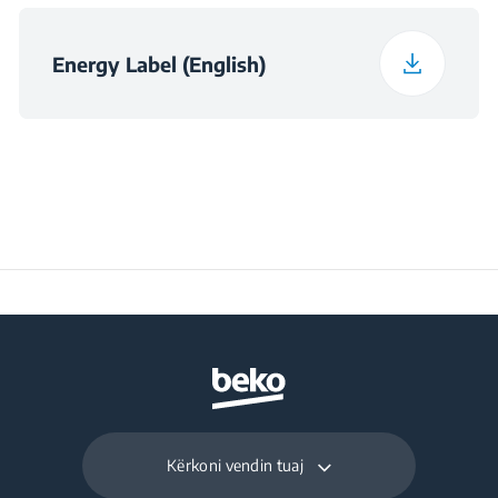
560×550×600
dollapit (W×D×H)
(mm)
Energy Label (English)
Kërkoni vendin tuaj