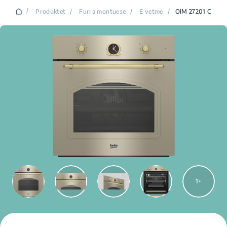
/
Produktet
/
Furra montuese
/
E vetme
/
OIM 27201 C
1