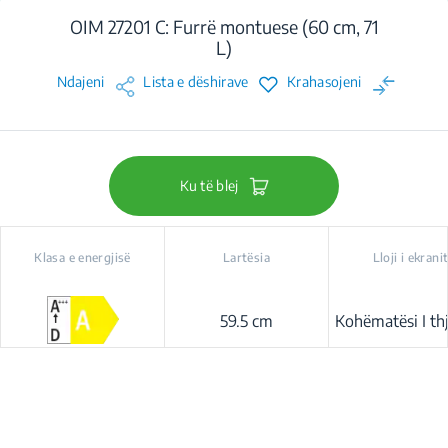
OIM 27201 C: Furrë montuese (60 cm, 71
L)
Ndajeni
Lista e dëshirave
Krahasojeni
Ku të blej
Klasa e energjisë
Lartësia
Lloji i ekrani
59.5 cm
Kohëmatësi I th