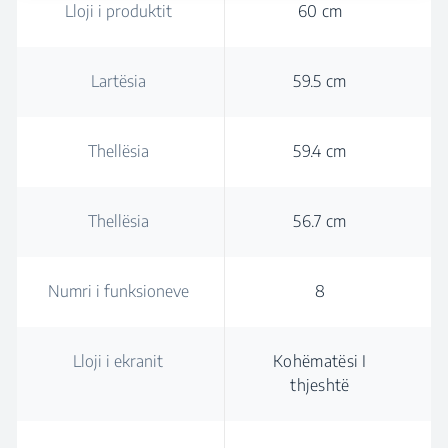
Lloji i produktit
60 cm
Lartësia
59.5 cm
Thellësia
59.4 cm
Thellësia
56.7 cm
Numri i funksioneve
8
Lloji i ekranit
Kohëmatësi I
thjeshtë