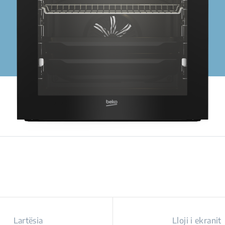
Lartësia
Lloji i ekranit