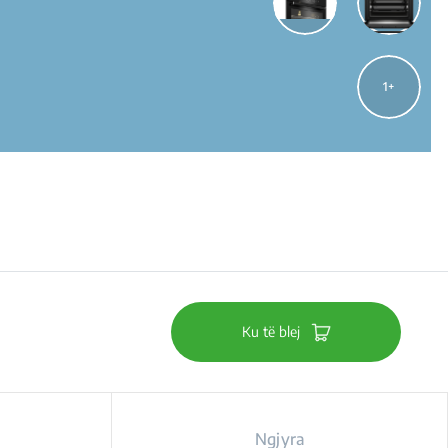
1
Ku të blej
Ngjyra