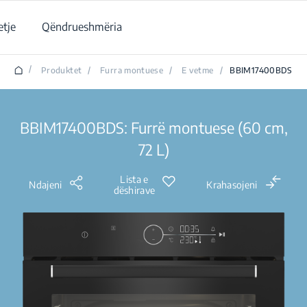
tje
Qëndrueshmëria
/
Produktet
/
Furra montuese
/
E vetme
/
BBIM17400BDS
BBIM17400BDS: Furrë montuese (60 cm,
72 L)
Lista e
Ndajeni
Krahasojeni
dëshirave