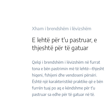
Xham i brendshëm i lëvizshëm
E lehtë për t'u pastruar, e
thjeshtë për të gatuar
Qelqi i brendshëm i lëvizshëm në furrat
tona e bën pastrimin më të lehtë—thjesht
hiqeni, fshijeni dhe vendoseni përsëri.
Është një karakteristikë praktike që e bën
furrën tuaj po aq e këndshme për t'u
pastruar sa edhe për të gatuar në të.