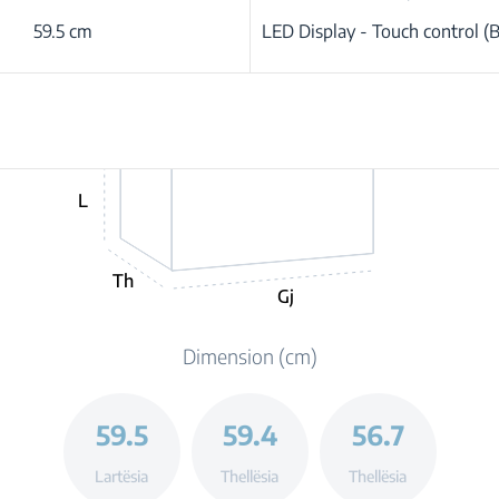
59.5 cm
LED Display - Touch control (
L
Th
Gj
Dimension (cm)
59.5
59.4
56.7
Lartësia
Thellësia
Thellësia