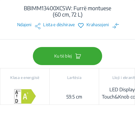
BBIMM13400XCSW: Furrë montuese
(60 cm, 72 L)
Ndajeni
Lista e dëshirave
Krahasojeni
Ku të blej
Klasa e energjisë
Lartësia
Lloji i ekrani
LED Display
59.5 cm
Touch&Knob co
(Beyond-Bett