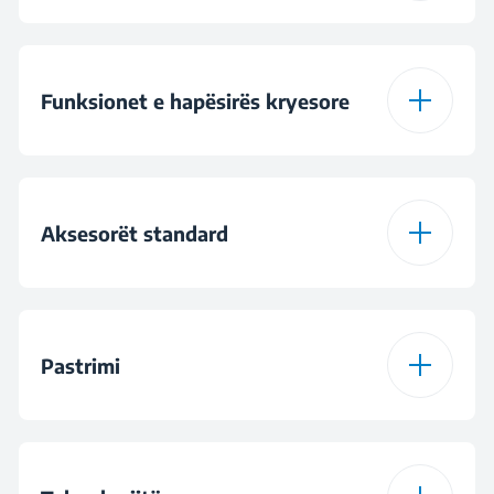
Lloji i lidhjes
Wireless &
HomeWhiz®
Bluetooth
Funksionet e hapësirës kryesore
Lloji i furrës me
Multi-funksionale
hapësirë kryesore
Aksesorët standard
Numri i funksioneve
13
Sonda e mishit
CookSense
Pastrimi
Shkrirje
Lloji i raftit teleskopik
Raft teleskopik me
një nivel të vetëm
Ventilator ndihmës
Pastrim me avull
SteamShine