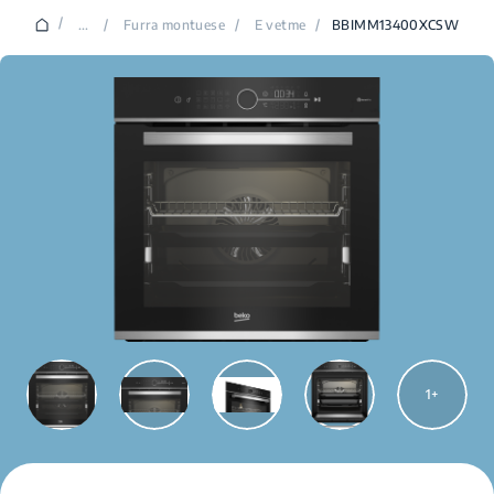
/
...
/
Furra montuese
/
E vetme
/
BBIMM13400XCSW
1