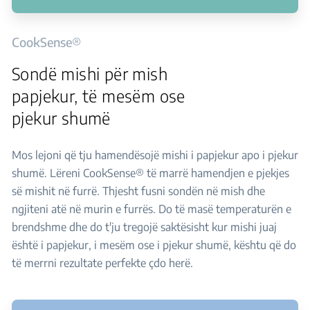
CookSense®
Sondë mishi për mish
papjekur, të mesëm ose
pjekur shumë
Mos lejoni që tju hamendësojë mishi i papjekur apo i pjekur
shumë. Lëreni CookSense® të marrë hamendjen e pjekjes
së mishit në furrë. Thjesht fusni sondën në mish dhe
ngjiteni atë në murin e furrës. Do të masë temperaturën e
brendshme dhe do t'ju tregojë saktësisht kur mishi juaj
është i papjekur, i mesëm ose i pjekur shumë, kështu që do
të merrni rezultate perfekte çdo herë.