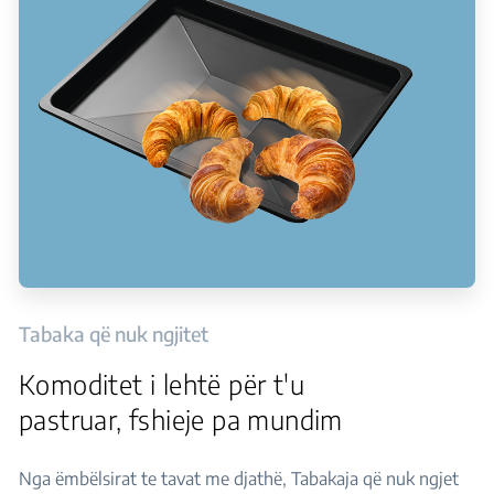
Tabaka që nuk ngjitet
Komoditet i lehtë për t'u
pastruar, fshieje pa mundim
Nga ëmbëlsirat te tavat me djathë, Tabakaja që nuk ngjet