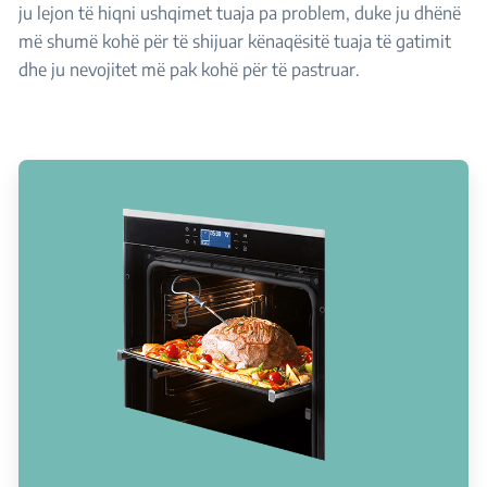
ju lejon të hiqni ushqimet tuaja pa problem, duke ju dhënë
më shumë kohë për të shijuar kënaqësitë tuaja të gatimit
dhe ju nevojitet më pak kohë për të pastruar.