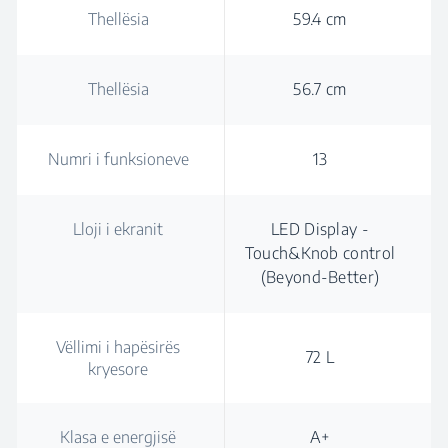
Thellësia
59.4 cm
Thellësia
56.7 cm
Numri i funksioneve
13
Lloji i ekranit
LED Display -
Touch&Knob control
(Beyond-Better)
Vëllimi i hapësirës
72 L
kryesore
Klasa e energjisë
A+