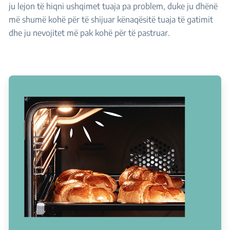
ju lejon të hiqni ushqimet tuaja pa problem, duke ju dhënë
më shumë kohë për të shijuar kënaqësitë tuaja të gatimit
dhe ju nevojitet më pak kohë për të pastruar.