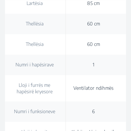
Lartësia
85 cm
Thellësia
60 cm
Thellësia
60 cm
Numri i hapësirave
1
Lloji i furrës me
Ventilator ndihmës
hapësirë kryesore
Numri i funksioneve
6