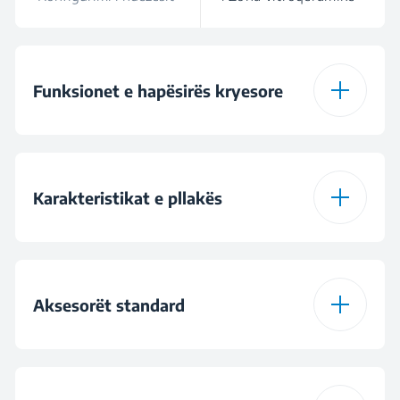
Funksionet e hapësirës kryesore
Numri i funksioneve
6
Karakteristikat e pllakës
Ventilator ndihmës
Lloji i pllakës
Vitroqeramike
Gatim tradicional
Aksesorët standard
Konfigurimi i ndezësit
4 Zona vitroqeramike
Skarë elektrike
Numri i sirtarëve
2
Projektimi i pllakave
standard