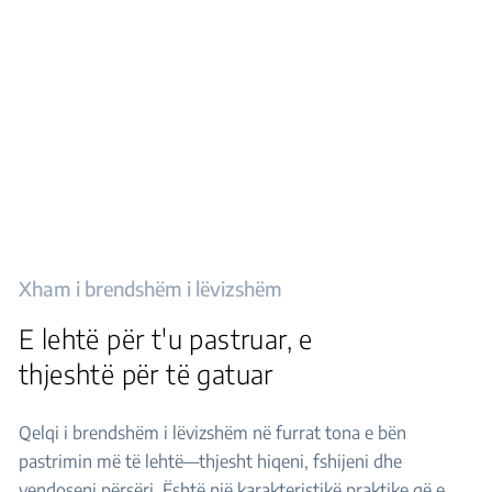
Xham i brendshëm i lëvizshëm
E lehtë për t'u pastruar, e
thjeshtë për të gatuar
Qelqi i brendshëm i lëvizshëm në furrat tona e bën
pastrimin më të lehtë—thjesht hiqeni, fshijeni dhe
vendoseni përsëri. Është një karakteristikë praktike që e