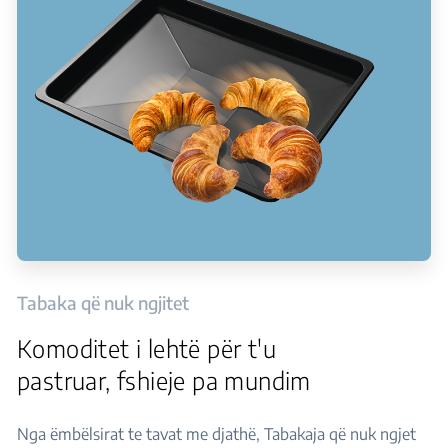
Tabaka që nuk ngjitet
Komoditet i lehtë për t'u
pastruar, fshieje pa mundim
Nga ëmbëlsirat te tavat me djathë, Tabakaja që nuk ngjet