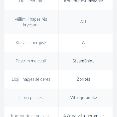
Lloji i ekranit
Kohëmatësi mekanik
Vëllimi i hapësirës
72 L
kryesore
Klasa e energjisë
A
Pastrim me avull
SteamShine
Lloji i hapjes së derës
Zbritës
Lloji i pllakës
Vitroqeramike
Konfigurimi i ndezësit
4 Zona vitroqeramike