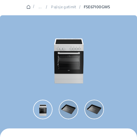
/
...
/
Pajisje gatimit
/
FSE67100GWS