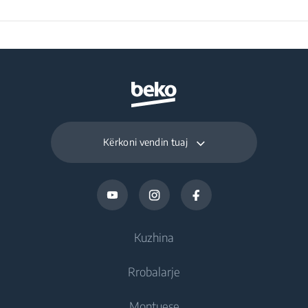
Kërkoni vendin tuaj
Kuzhina
Rrobalarje
Ftohje
Montuese