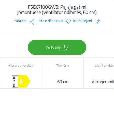
FSE67100GWS: Pajisje gatimi
jomontuese (Ventilator ndihmës, 60 cm)
Ndajeni
Lista e dëshirave
Krahasojeni
Ku të blej
Klasa e energjisë
Thellësia
Lloji i pllakës
60 cm
Vitroqerami