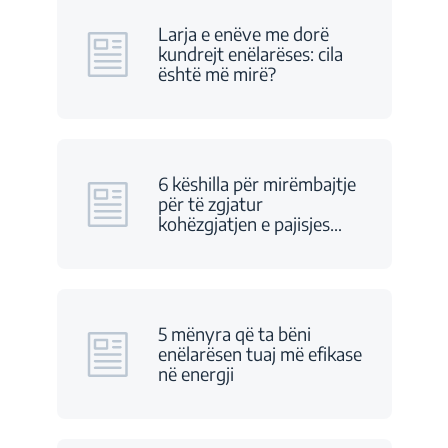
Larja e enëve me dorë
kundrejt enëlarëses: cila
është më mirë?
6 këshilla për mirëmbajtje
për të zgjatur
kohëzgjatjen e pajisjes
…
5 mënyra që ta bëni
enëlarësen tuaj më efikase
në energji