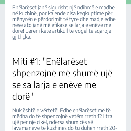
Enëlarëset janë sigurisht një ndihmë e madhe
në kuzhinë, por ka ende disa keqkuptime për
mënyrën e përdorimit të tyre dhe madje edhe
nëse ato janë më efikase se larja e enëve me
dorë! Lëreni këtë artikull të vogël të sqarojë
gjithçka.
Miti #1: "Enëlarëset
shpenzojnë më shumë ujë
se sa larja e enëve me
dorë"
Nuk është e vërtetë! Edhe enëlarëset më të
mëdha do të shpenzojnë vetëm rreth 12 litra
ujë për një cikël, ndërsa shumicës së
lavamanëve të kuzhinës do tu duhen rreth 20-