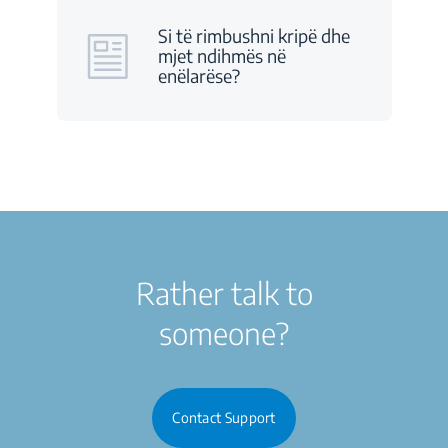
Si të rimbushni kripë dhe
mjet ndihmës në
enëlarëse?
Rather talk to
someone?
Contact Support