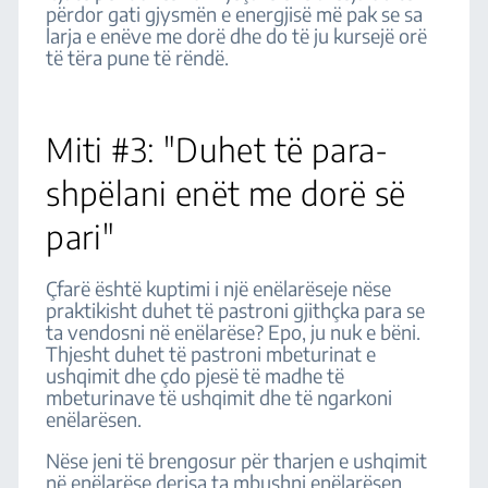
përdor gati gjysmën e energjisë më pak se sa
larja e enëve me dorë dhe do të ju kursejë orë
të tëra pune të rëndë.
Miti #3: "Duhet të para-
shpëlani enët me dorë së
pari"
Çfarë është kuptimi i një enëlarëseje nëse
praktikisht duhet të pastroni gjithçka para se
ta vendosni në enëlarëse? Epo, ju nuk e bëni.
Thjesht duhet të pastroni mbeturinat e
ushqimit dhe çdo pjesë të madhe të
mbeturinave të ushqimit dhe të ngarkoni
enëlarësen.
Nëse jeni të brengosur për tharjen e ushqimit
në enëlarëse derisa ta mbushni enëlarësen