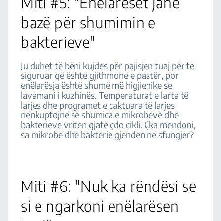
Miti #5: "Enëlarëset janë
bazë për shumimin e
bakterieve"
Ju duhet të bëni kujdes për pajisjen tuaj për të
siguruar që është gjithmonë e pastër, por
enëlarësja është shumë më higjienike se
lavamani i kuzhinës. Temperaturat e larta të
larjes dhe programet e caktuara të larjes
nënkuptojnë se shumica e mikrobeve dhe
bakterieve vriten gjatë çdo cikli. Çka mendoni,
sa mikrobe dhe bakterie gjenden në sfungjer?
Miti #6: "Nuk ka rëndësi se
si e ngarkoni enëlarësen