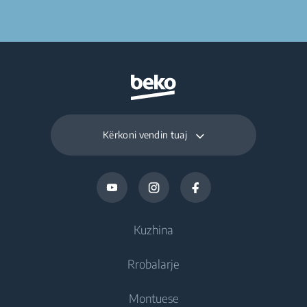
Kërkoni vendin tuaj
Kuzhina
Rrobalarje
Ftohje
Montuese
Frigoriferë