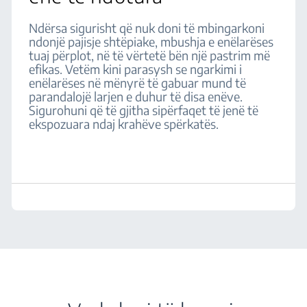
Ndërsa sigurisht që nuk doni të mbingarkoni
ndonjë pajisje shtëpiake, mbushja e enëlarëses
tuaj përplot, në të vërtetë bën një pastrim më
efikas. Vetëm kini parasysh se ngarkimi i
enëlarëses në mënyrë të gabuar mund të
parandalojë larjen e duhur të disa enëve.
Sigurohuni që të gjitha sipërfaqet të jenë të
ekspozuara ndaj krahëve spërkatës.