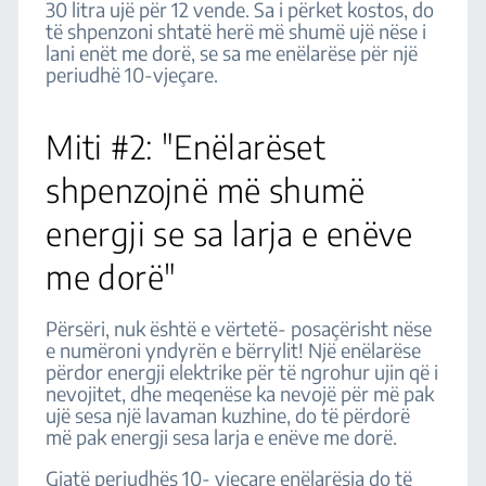
30 litra ujë për 12 vende. Sa i përket kostos, do
të shpenzoni shtatë herë më shumë ujë nëse i
lani enët me dorë, se sa me enëlarëse për një
periudhë 10-vjeçare.
Miti #2: "Enëlarëset
shpenzojnë më shumë
energji se sa larja e enëve
me dorë"
Përsëri, nuk është e vërtetë- posaçërisht nëse
e numëroni yndyrën e bërrylit! Një enëlarëse
përdor energji elektrike për të ngrohur ujin që i
nevojitet, dhe meqenëse ka nevojë për më pak
ujë sesa një lavaman kuzhine, do të përdorë
më pak energji sesa larja e enëve me dorë.
Gjatë periudhës 10- vjeçare enëlarësja do të