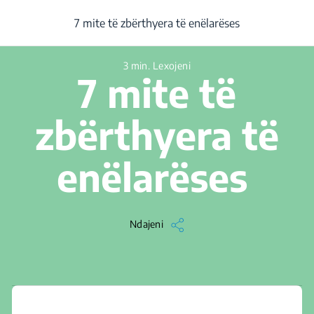
/
...
/
Artikulli
/
7 mite të zbërthyera të enëlarëses
7 mite të zbërthyera të enëlarëses
3 min. Lexojeni
7 mite të
zbërthyera të
enëlarëses
Ndajeni