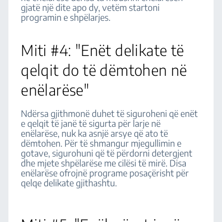
gjatë një dite apo dy, vetëm startoni
programin e shpëlarjes.
Miti #4: "Enët delikate të
qelqit do të dëmtohen në
enëlarëse"
Ndërsa gjithmonë duhet të siguroheni që enët
e qelqit të janë të sigurta për larje në
enëlarëse, nuk ka asnjë arsye që ato të
dëmtohen. Për të shmangur mjegullimin e
gotave, sigurohuni që të përdorni detergjent
dhe mjete shpëlarëse me cilësi të mirë. Disa
enëlarëse ofrojnë programe posaçërisht për
qelqe delikate gjithashtu.