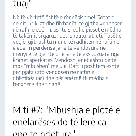
tuaj"
Në të vërtetë është e rëndësishme! Gotat e
qelqit, krikllat dhe filxhanët, të gjitha vendosen
në rafin e epërm, ashtu si edhe pjesët e mëdha
të takëmit si garuzhdet, shpatullat, etj. Tasët e
vegjël gjithashtu mund të radhiten në raftin e
e epërm përderisa janë të vendosura në
mënyrë të pjerrtë dhe janë të ekspozuara nga
krahët spërkatës. Vendosni enët ashtu që të
mos “mbushen” me ujë. Rafti i poshtëm është
për pjata (ato vendosen në raftin e
dhëmbëzuar) dhe për enë më të mëdha si
tenxhere dhe tiganë.
Miti #7: "Mbushja e plotë e
enëlarëses do të lërë ca
enë të ndotura"