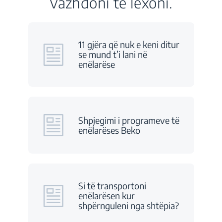
Vazhdoni të lexoni.
11 gjëra që nuk e keni ditur
se mund t’i lani në
enëlarëse
Shpjegimi i programeve të
enëlarëses Beko
Si të transportoni
enëlarësen kur
shpërnguleni nga shtëpia?